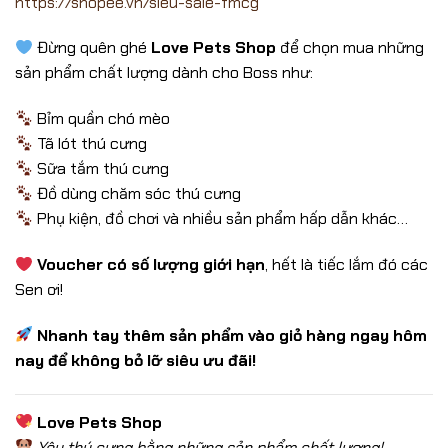
https://shopee.vn/sieu-sale-fmcg
Đừng quên ghé
Love Pets Shop
để chọn mua những
sản phẩm chất lượng dành cho Boss như:
Bỉm quần chó mèo
Tã lót thú cưng
Sữa tắm thú cưng
Đồ dùng chăm sóc thú cưng
Phụ kiện, đồ chơi và nhiều sản phẩm hấp dẫn khác…
Voucher có số lượng giới hạn
, hết là tiếc lắm đó các
Sen ơi!
Nhanh tay thêm sản phẩm vào giỏ hàng ngay hôm
nay để không bỏ lỡ siêu ưu đãi!
Love Pets Shop
Yêu thú cưng bằng những sản phẩm chất lượng!