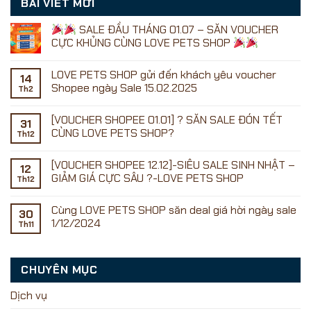
BÀI VIẾT MỚI
SALE ĐẦU THÁNG 01.07 – SĂN VOUCHER
CỰC KHỦNG CÙNG LOVE PETS SHOP
Không
có
LOVE PETS SHOP gửi đến khách yêu voucher
bình
14
luận
Shopee ngày Sale 15.02.2025
Th2
ở
Không
có
[VOUCHER SHOPEE 01.01] ? SĂN SALE ĐÓN TẾT
SALE
bình
31
ĐẦU
luận
CÙNG LOVE PETS SHOP?
Th12
ở
THÁNG
LOVE
01.07
Không
PETS
–
có
[VOUCHER SHOPEE 12.12]-SIÊU SALE SINH NHẬT –
SHOP
SĂN
bình
12
gửi
VOUCHER
luận
GIẢM GIÁ CỰC SÂU ?-LOVE PETS SHOP
Th12
đến
ở
CỰC
khách
[VOUCHER
KHỦNG
Không
yêu
SHOPEE
CÙNG
có
Cùng LOVE PETS SHOP săn deal giá hời ngày sale
voucher
01.01]
LOVE
bình
30
Shopee
?
PETS
luận
1/12/2024
Th11
ngày
SĂN
ở
SHOP
Sale
SALE
[VOUCHER
Không
15.02.2025
ĐÓN
SHOPEE
có
TẾT
12.12]-
bình
CÙNG
SIÊU
luận
CHUYÊN MỤC
LOVE
SALE
ở
PETS
SINH
Cùng
SHOP?
NHẬT
LOVE
Dịch vụ
–
PETS
GIẢM
SHOP