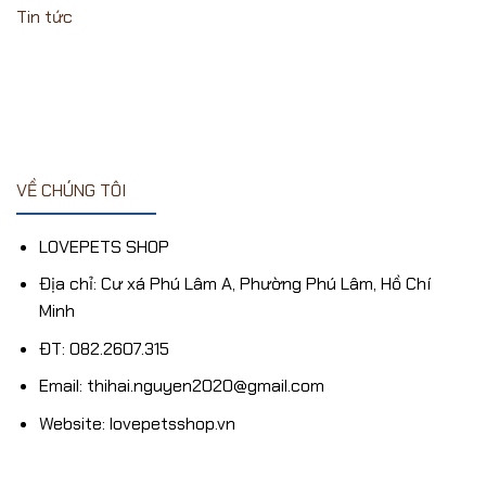
GIÁ
săn
Tin tức
CỰC
deal
SÂU
giá
?
hời
-
ngày
LOVE
sale
PETS
1/12/2024
SHOP
VỀ CHÚNG TÔI
LOVEPETS SHOP
Địa chỉ: Cư xá Phú Lâm A, Phường Phú Lâm, Hồ Chí
Minh
ĐT: 082.2607.315
Email: thihai.nguyen2020@gmail.com
Website: lovepetsshop.vn