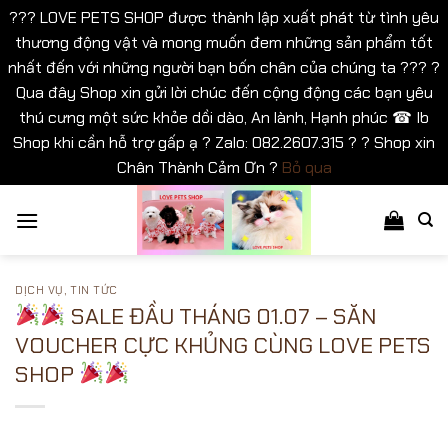
??? LOVE PETS SHOP được thành lập xuất phát từ tình yêu
thương động vật và mong muốn đem những sản phẩm tốt
nhất đến với những người bạn bốn chân của chúng ta ??? ?
Qua đây Shop xin gửi lời chúc đến cộng động các bạn yêu
thú cưng một sức khỏe dồi dào, An lành, Hạnh phúc ☎ Ib
Shop khi cần hỗ trợ gấp ạ ? Zalo: 082.2607.315 ? ? Shop xin
Chân Thành Cảm Ơn ?
Bỏ qua
Bỏ
qua
nội
dung
DỊCH VỤ
,
TIN TỨC
SALE ĐẦU THÁNG 01.07 – SĂN
VOUCHER CỰC KHỦNG CÙNG LOVE PETS
SHOP