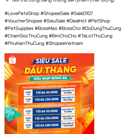
#LovePetsShop #ShopeeSale #Sale0107
#VoucherShopee #SieuSale #DealHot #PetShop
#PetSupplies #BossMeo #BossCho #DoDungThuCung
#ChamSocThuCung #BimChoCho #TaLotThuCung
#PhuKienThuCung #ShopeeVietnam