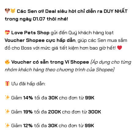
Các Sen ơi! Deal siêu hời chỉ diễn ra DUY NHẤT
trong ngày 01.07 thôi nhé!
Love Pets Shop
gửi đến Quý khách hàng loạt
Voucher Shopee cực hấp dẫn
, giúp các Sen mua sắm
đồ cho Boss với mức giá tiết kiệm hơn bao giờ hết!
Voucher có sẵn trong Ví Shopee
(Áp dụng cho từng
nhóm khách hàng theo chương trình của Shopee)
Ưu đãi hấp dẫn:
Giảm
14%
tối đa
30K
cho đơn từ
99K
Giảm
19%
tối đa
200K
cho đơn từ
300K
Giảm
12%
tối đa
30K
cho đơn từ
99K