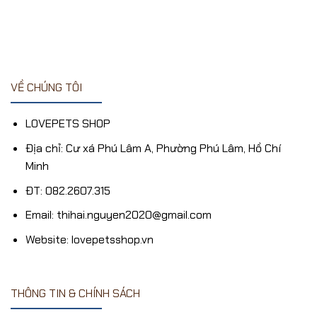
là:
tại
2.5
5
22,000₫.
hạng
18,000₫.
là:
sao
2.5
5
13,000₫.
sao
VỀ CHÚNG TÔI
LOVEPETS SHOP
Địa chỉ: Cư xá Phú Lâm A, Phường Phú Lâm, Hồ Chí
Minh
ĐT: 082.2607.315
Email: thihai.nguyen2020@gmail.com
Website: lovepetsshop.vn
THÔNG TIN & CHÍNH SÁCH