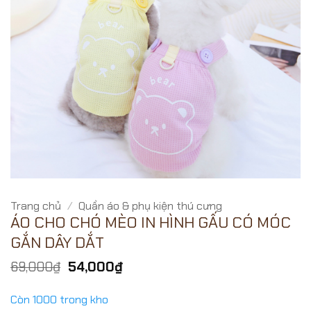
Trang chủ
/
Quần áo & phụ kiện thú cưng
ÁO CHO CHÓ MÈO IN HÌNH GẤU CÓ MÓC
GẮN DÂY DẮT
Giá
Giá
69,000
₫
54,000
₫
gốc
hiện
là:
tại
Còn 1000 trong kho
69,000₫.
là: