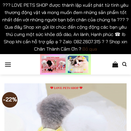
??? LOVE PETS SHOP được thành lập xuất phát từ tình yêu
thương động vật và mong muốn đem những sản phẩm tốt
nhất đến với những người bạn bốn chân của chúng ta ??? ?
Qua đây Shop xin gửi lời chúc đến cộng động các bạn yêu
thú cưng một sức khỏe dồi dào, An lành, Hạnh phúc ☎ Ib
Shop khi cần hỗ trợ gấp ạ ? Zalo: 082.2607.315 ? ? Shop xin
Chân Thành Cảm Ơn ?
Bỏ qua
Bỏ
qua
nội
dung
-22%