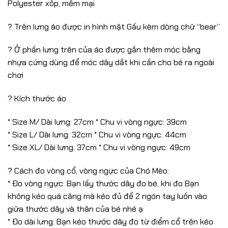
Polyester xốp, mềm mại
? Trên lưng áo được in hình mặt Gấu kèm dòng chữ “bear”
? Ở phần lưng trên của áo được gắn thêm móc bằng
nhựa cứng dùng để móc dây dắt khi cần cho bé ra ngoài
chơi
? Kích thước áo
* Size M/ Dài lưng: 27cm * Chu vi vòng ngực: 39cm
* Size L/ Dài lưng: 32cm * Chu vi vòng ngực: 44cm
* Size XL/ Dài lưng: 37cm * Chu vi vòng ngực: 49cm
? Cách đo vòng cổ, vòng ngực của Chó Mèo:
* Đo vòng ngực: Bạn lấy thước dây đo bé, khi đo Bạn
không kéo quá căng mà kéo đủ để 2 ngón tay luồn vào
giữa thước dây và thân của bé nhé ạ
* Đo dài lưng: Bạn kéo thước dây đo từ điểm cổ trên kéo