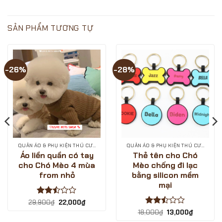
CÙNG
SIÊU
luận
LOVE
SALE
ở
PETS
SINH
Cùng
SHOP?
NHẬT
LOVE
SẢN PHẨM TƯƠNG TỰ
–
PETS
GIẢM
SHOP
GIÁ
săn
CỰC
deal
SÂU
giá
?
hời
-26%
-28%
-
ngày
LOVE
sale
PETS
1/12/2024
SHOP
QUẦN ÁO & PHỤ KIỆN THÚ CƯNG
QUẦN ÁO & PHỤ KIỆN THÚ CƯNG
Áo liền quần có tay
Thẻ tên cho Chó
cho Chó Mèo 4 mùa
Mèo chống đi lạc
from nhỏ
bằng silicon mềm
mại
Được
Giá
Giá
29,900
₫
22,000
₫
gốc
hiện
xếp
Được
Giá
Giá
18,000
₫
13,000
₫
là:
tại
hạng
gốc
hiện
xếp
29,900₫.
là: