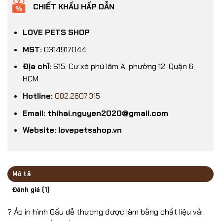
CHIẾT KHẤU HẤP DẪN
LOVE PETS SHOP
MST:
0314917044
Địa chỉ:
S15, Cư xá phú lâm A, phường 12, Quận 6,
HCM
Hotline:
082.2607.315
Email: thihai.nguyen2020@gmail.com
Website: lovepetsshop.vn
Mô tả
Đánh giá (1)
? Áo in hình Gấu dễ thương được làm bằng chất liệu vải