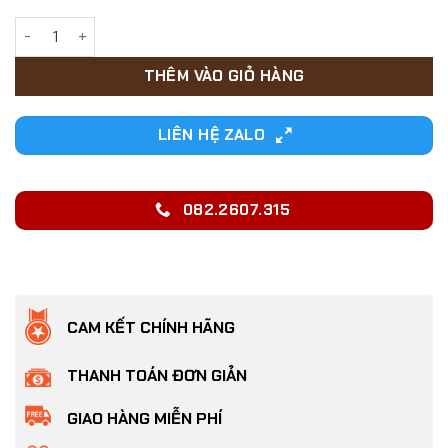
54,000₫.
ÁO CHO CHÓ MÈO IN HÌNH GẤU CÓ MÓC GẮN DÂY DẮT số lượng
THÊM VÀO GIỎ HÀNG
LIÊN HỆ ZALO
082.2607.315
CAM KẾT CHÍNH HÃNG
THANH TOÁN ĐƠN GIẢN
GIAO HÀNG MIỄN PHÍ