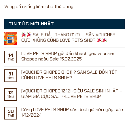
Vòng cổ chống liếm cho thú cưng
TIN TỨC MỚI NHẤT
SALE ĐẦU THÁNG 01.07 – SĂN VOUCHER
CỰC KHỦNG CÙNG LOVE PETS SHOP
Không
có
LOVE PETS SHOP gửi đến khách yêu voucher
bình
14
luận
Shopee ngày Sale 15.02.2025
Th2
ở
Không
có
[VOUCHER SHOPEE 01.01] ? SĂN SALE ĐÓN TẾT
SALE
bình
31
ĐẦU
luận
CÙNG LOVE PETS SHOP?
Th12
ở
THÁNG
LOVE
01.07
Không
PETS
–
có
[VOUCHER SHOPEE 12.12]-SIÊU SALE SINH NHẬT –
SHOP
SĂN
bình
12
gửi
VOUCHER
luận
GIẢM GIÁ CỰC SÂU ?-LOVE PETS SHOP
Th12
đến
ở
CỰC
khách
[VOUCHER
KHỦNG
Không
yêu
SHOPEE
CÙNG
có
Cùng LOVE PETS SHOP săn deal giá hời ngày sale
voucher
01.01]
LOVE
bình
30
Shopee
?
PETS
luận
1/12/2024
Th11
ngày
SĂN
ở
SHOP
Sale
SALE
[VOUCHER
Không
15.02.2025
ĐÓN
SHOPEE
có
TẾT
12.12]-
bình