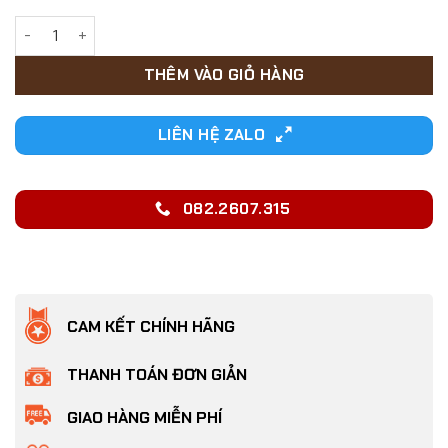
81,000₫.
BÀN CÀO MÓNG CHO MÈO HÌNH TAM GIÁC KÈM 2 BANH LỤC LẠC
THÊM VÀO GIỎ HÀNG
LIÊN HỆ ZALO
082.2607.315
CAM KẾT CHÍNH HÃNG
THANH TOÁN ĐƠN GIẢN
GIAO HÀNG MIỄN PHÍ