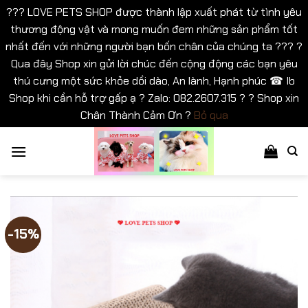
??? LOVE PETS SHOP được thành lập xuất phát từ tình yêu
thương động vật và mong muốn đem những sản phẩm tốt
nhất đến với những người bạn bốn chân của chúng ta ??? ?
Qua đây Shop xin gửi lời chúc đến cộng động các bạn yêu
thú cưng một sức khỏe dồi dào, An lành, Hạnh phúc ☎ Ib
Shop khi cần hỗ trợ gấp ạ ? Zalo: 082.2607.315 ? ? Shop xin
Chân Thành Cảm Ơn ?
Bỏ qua
Bỏ
qua
nội
dung
-15%