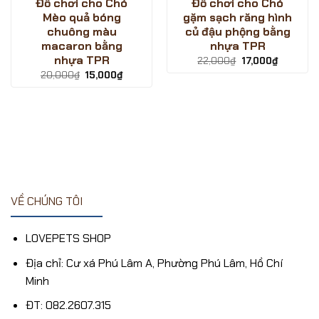
Đồ chơi cho Chó
Đồ chơi cho Chó
Mèo quả bóng
gặm sạch răng hình
chuông màu
củ đậu phộng bằng
macaron bằng
nhựa TPR
nhựa TPR
Giá
Giá
22,000
₫
17,000
₫
gốc
hiện
Giá
Giá
20,000
₫
15,000
₫
là:
tại
gốc
hiện
22,000₫.
là:
là:
tại
17,000₫.
20,000₫.
là:
₫.
15,000₫.
VỀ CHÚNG TÔI
LOVEPETS SHOP
Địa chỉ: Cư xá Phú Lâm A, Phường Phú Lâm, Hồ Chí
Minh
ĐT: 082.2607.315