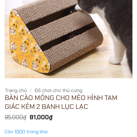
Trang chủ
/
Đồ chơi cho thú cưng
BÀN CÀO MÓNG CHO MÈO HÌNH TAM
GIÁC KÈM 2 BANH LỤC LẠC
Giá
Giá
95,000
₫
81,000
₫
gốc
hiện
là:
tại
Còn 1000 trong kho
95,000₫.
là: