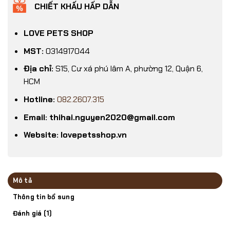
CHIẾT KHẤU HẤP DẪN
LOVE PETS SHOP
MST:
0314917044
Địa chỉ:
S15, Cư xá phú lâm A, phường 12, Quận 6,
HCM
Hotline:
082.2607.315
Email: thihai.nguyen2020@gmail.com
Website: lovepetsshop.vn
Mô tả
Thông tin bổ sung
Đánh giá (1)