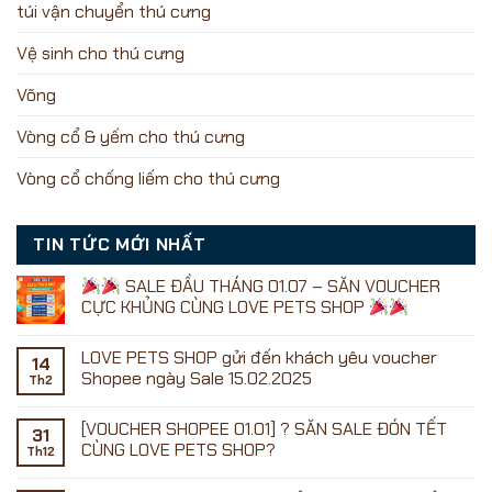
túi vận chuyển thú cưng
Vệ sinh cho thú cưng
Võng
Vòng cổ & yếm cho thú cưng
Vòng cổ chống liếm cho thú cưng
TIN TỨC MỚI NHẤT
SALE ĐẦU THÁNG 01.07 – SĂN VOUCHER
CỰC KHỦNG CÙNG LOVE PETS SHOP
Không
có
LOVE PETS SHOP gửi đến khách yêu voucher
bình
14
luận
Shopee ngày Sale 15.02.2025
Th2
ở
Không
có
[VOUCHER SHOPEE 01.01] ? SĂN SALE ĐÓN TẾT
SALE
bình
31
ĐẦU
luận
CÙNG LOVE PETS SHOP?
Th12
ở
THÁNG
LOVE
01.07
Không
PETS
–
có