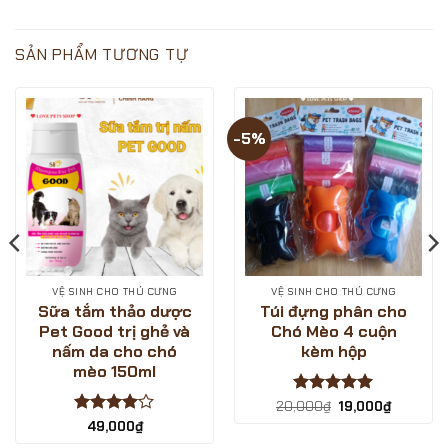
CÙNG
SIÊU
luận
LOVE
SALE
ở
PETS
SINH
Cùng
SHOP?
NHẬT
LOVE
SẢN PHẨM TƯƠNG TỰ
–
PETS
GIẢM
SHOP
GIÁ
săn
CỰC
deal
SÂU
giá
?
hời
-5%
-
ngày
LOVE
sale
PETS
1/12/2024
SHOP
VỆ SINH CHO THÚ CƯNG
VỆ SINH CHO THÚ CƯNG
Sữa tắm thảo dược
Túi đựng phân cho
Pet Good trị ghẻ và
Chó Mèo 4 cuộn
nấm da cho chó
kèm hộp
mèo 150ml
Được xếp
Giá
Giá
20,000
₫
19,000
₫
gốc
hiện
hạng
5
5
Được
49,000
₫
là:
tại
₫.
sao
xếp hạng
20,000₫.
là: