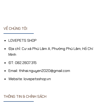
4
5 sao
19,000₫.
VỀ CHÚNG TÔI
LOVEPETS SHOP
Địa chỉ: Cư xá Phú Lâm A, Phường Phú Lâm, Hồ Chí
Minh
ĐT: 082.2607.315
Email: thihai.nguyen2020@gmail.com
Website: lovepetsshop.vn
THÔNG TIN & CHÍNH SÁCH