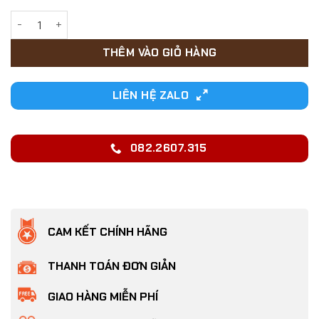
22,000₫.
Bộ bàn chải đánh răng bằng silicon kèm kem đánh răng ch
THÊM VÀO GIỎ HÀNG
LIÊN HỆ ZALO
082.2607.315
CAM KẾT CHÍNH HÃNG
THANH TOÁN ĐƠN GIẢN
GIAO HÀNG MIỄN PHÍ