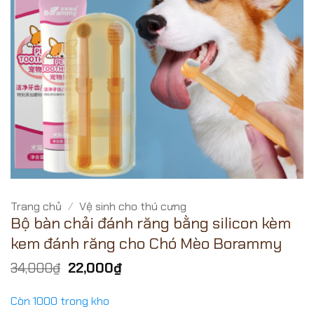
Trang chủ
/
Vệ sinh cho thú cưng
Bộ bàn chải đánh răng bằng silicon kèm
kem đánh răng cho Chó Mèo Borammy
Giá
Giá
34,000
₫
22,000
₫
gốc
hiện
là:
tại
Còn 1000 trong kho
34,000₫.
là: