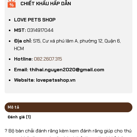
CHIẾT KHẤU HẤP DẪN
LOVE PETS SHOP
MST:
0314917044
Địa chỉ:
S15, Cư xá phú lâm A, phường 12, Quận 6,
HCM
Hotline:
082.2607.315
Email: thihai.nguyen2020@gmail.com
Website: lovepetsshop.vn
Mô tả
Đánh giá (1)
? Bộ bàn chải đánh răng kèm kem đánh răng giúp cho thú