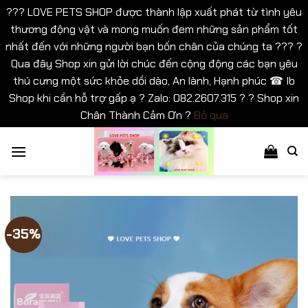
??? LOVE PETS SHOP được thành lập xuất phát từ tình yêu
thương động vật và mong muốn đem những sản phẩm tốt
nhất đến với những người bạn bốn chân của chúng ta ??? ?
Qua đây Shop xin gửi lời chúc đến cộng động các bạn yêu
thú cưng một sức khỏe dồi dào, An lành, Hạnh phúc ☎ Ib
Shop khi cần hỗ trợ gấp ạ ? Zalo: 082.2607.315 ? ? Shop xin
Chân Thành Cảm Ơn ?
Bỏ qua
Bỏ
qua
nội
dung
-35%