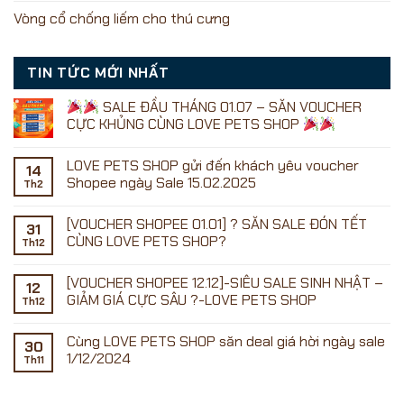
Vòng cổ chống liếm cho thú cưng
TIN TỨC MỚI NHẤT
SALE ĐẦU THÁNG 01.07 – SĂN VOUCHER
CỰC KHỦNG CÙNG LOVE PETS SHOP
Không
có
LOVE PETS SHOP gửi đến khách yêu voucher
bình
14
luận
Shopee ngày Sale 15.02.2025
Th2
ở
Không
có
[VOUCHER SHOPEE 01.01] ? SĂN SALE ĐÓN TẾT
SALE
bình
31
ĐẦU
luận
CÙNG LOVE PETS SHOP?
Th12
ở
THÁNG
LOVE
01.07
Không
PETS
–
có
[VOUCHER SHOPEE 12.12]-SIÊU SALE SINH NHẬT –
SHOP
SĂN
bình
12
gửi
VOUCHER
luận
GIẢM GIÁ CỰC SÂU ?-LOVE PETS SHOP
Th12
đến
ở
CỰC
khách
[VOUCHER
KHỦNG
Không
yêu
SHOPEE
CÙNG
có
Cùng LOVE PETS SHOP săn deal giá hời ngày sale
voucher
01.01]
LOVE
bình
30
Shopee
?
PETS
luận
1/12/2024
Th11
ngày
SĂN
ở
SHOP
Sale
SALE
[VOUCHER
Không
15.02.2025
ĐÓN
SHOPEE
có
TẾT
12.12]-
bình