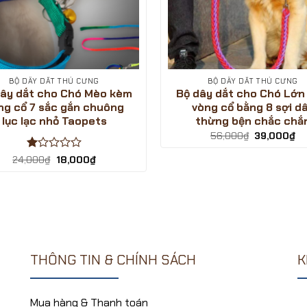
BỘ DÂY DẮT THÚ CƯNG
BỘ DÂY DẮT THÚ CƯNG
dây dắt cho Chó Mèo kèm
Bộ dây dắt cho Chó Lớn
ng cổ 7 sắc gắn chuông
vòng cổ bằng 8 sợi d
lục lạc nhỏ Taopets
thừng bện chắc chắ
Giá
Gi
56,000
₫
39,000
₫
gốc
hi
là:
tại
Được
Giá
Giá
24,000
₫
18,000
₫
56,000₫.
là:
gốc
hiện
xếp
39
là:
tại
hạng
24,000₫.
là:
1
18,000₫.
5
sao
THÔNG TIN & CHÍNH SÁCH
K
Mua hàng & Thanh toán