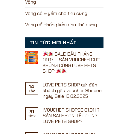
Võng
Vòng cổ & yếm cho thú cưng
Vòng cổ chống liếm cho thú cưng
TIN TỨC MỚI NHẤT
SALE ĐẦU THÁNG
01.07 – SĂN VOUCHER CỰC
KHỦNG CÙNG LOVE PETS
SHOP
Không
có
LOVE PETS SHOP gửi đến
bình
14
luận
khách yêu voucher Shopee
Th2
ở
ngày Sale 15.02.2025
Không
SALE
có
ĐẦU
[VOUCHER SHOPEE 01.01] ?
bình
31
THÁNG
luận
SĂN SALE ĐÓN TẾT CÙNG
01.07
Th12
ở
–
LOVE PETS SHOP?
LOVE
SĂN
PETS
Không
VOUCHER
SHOP
có
CỰC
gửi