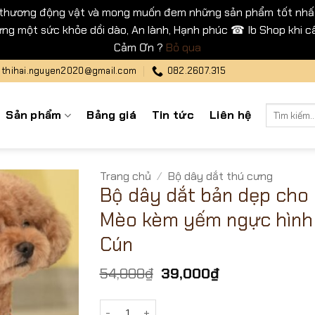
 thương động vật và mong muốn đem những sản phẩm tốt nhất
ng một sức khỏe dồi dào, An lành, Hạnh phúc ☎ Ib Shop khi cầ
Cảm Ơn ?
Bỏ qua
thihai.nguyen2020@gmail.com
082.2607.315
Tìm
Sản phẩm
Bảng giá
Tin tức
Liên hệ
kiếm:
Trang chủ
/
Bộ dây dắt thú cưng
Bộ dây dắt bản dẹp cho
Mèo kèm yếm ngực hình
Cún
Giá
Giá
54,000
₫
39,000
₫
gốc
hiện
là:
tại
Bộ dây dắt bản dẹp cho Chó Mèo kèm yếm 
54,000₫.
là: