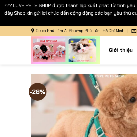
??? LOVE PETS SHOP được thành lập xuất phát từ tình yêu
đây Shop xin gửi lời chúc đến cộng động các bạn yêu thú cư
Bỏ
Cư xá Phú Lâm A, Phường Phú Lâm, Hồ Chí Minh
qua
nội
Giới thiệu
dung
-28%