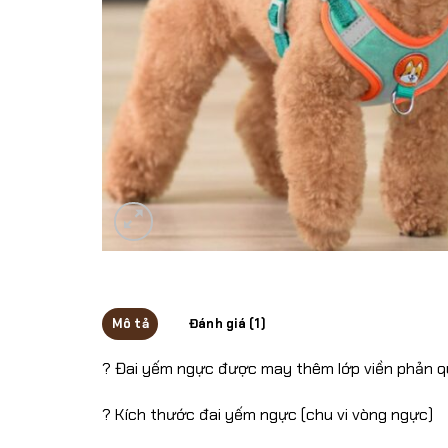
Mô tả
Đánh giá (1)
? Đai yếm ngực được may thêm lớp viền phản q
? Kích thước đai yếm ngực (chu vi vòng ngực)