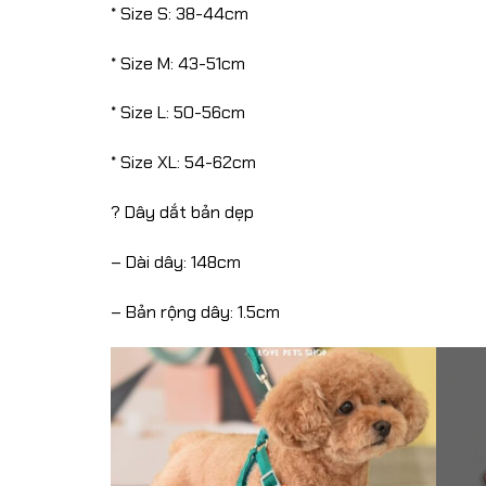
* Size S: 38-44cm
* Size M: 43-51cm
* Size L: 50-56cm
* Size XL: 54-62cm
? Dây dắt bản dẹp
– Dài dây: 148cm
– Bản rộng dây: 1.5cm