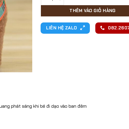
39,000₫.
THÊM VÀO GIỎ HÀNG
LIÊN HỆ ZALO
082.2607
uang phát sáng khi bé đi dạo vào ban đêm