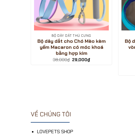
NG
BỘ DÂY DẮT THÚ CƯNG
hó bằng
Bộ dây dắt cho Chó Mèo kèm
Bộ 
 cắn có
yếm Macaron có móc khoá
vò
chắn
bằng hợp kim
Giá
Giá
38,000
₫
29,000
₫
gốc
hiện
là:
tại
Giá
0
₫
38,000₫.
là:
hiện
29,000₫.
tại
.
là:
54,000₫.
VỀ CHÚNG TÔI
LOVEPETS SHOP