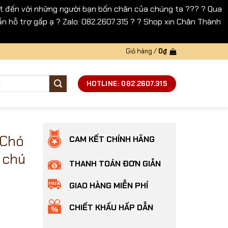
 đến với những người bạn bốn chân của chúng ta ??? ? Qua
n hỗ trợ gấp ạ ? Zalo: 082.2607.315 ? ? Shop xin Chân Thành
Giỏ hàng /
0
₫
HOTLINE: 082.2607.315
 Chó
CAM KẾT CHÍNH HÃNG
 chú
THANH TOÁN ĐƠN GIẢN
GIAO HÀNG MIỄN PHÍ
CHIẾT KHẤU HẤP DẪN
ngực hình chú Cún số lượng