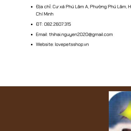
Địa chỉ: Cư xá Phú Lâm A, Phường Phú Lâm, 
Chí Minh
ĐT: 082.2607.315
Email: thihai.nguyen2020@gmail.com
Website: lovepetsshop.vn