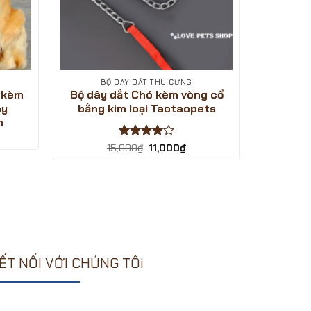
BỘ DÂY DẮT THÚ CƯNG
 kèm
Bộ dây dắt Chó kèm vòng cổ
ây
bằng kim loại Taotaopets
n
á
ện
Được
Giá
Giá
15,000
₫
11,000
₫
gốc
hiện
xếp hạng
là:
tại
4
5 sao
,000₫.
15,000₫.
là:
11,000₫.
ẾT NỐI VỚI CHÚNG TÔi