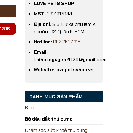
LOVE PETS SHOP
MST:
0314917044
Địa chỉ:
S15, Cư xá phú lâm A,
.315
phường 12, Quận 6, HCM
Hotline:
082.2607.315
Email:
thihai.nguyen2020@gmail.com
Website: lovepetsshop.vn
DANH MỤC SẢN PHẨM
Balo
Bộ dây dắt thú cưng
Chăm sóc sức khoẻ thú cưng