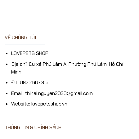
1
18,000₫.
5
sao
VỀ CHÚNG TÔI
LOVEPETS SHOP
Địa chỉ: Cư xá Phú Lâm A, Phường Phú Lâm, Hồ Chí
Minh
ĐT: 082.2607.315
Email: thihai.nguyen2020@gmail.com
Website: lovepetsshop.vn
THÔNG TIN & CHÍNH SÁCH