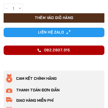
19,000₫.
Bộ dây dắt Chó có họa tiết in chuyển nhiệt siêu dày và chắ
THÊM VÀO GIỎ HÀNG
LIÊN HỆ ZALO
082.2607.315
CAM KẾT CHÍNH HÃNG
THANH TOÁN ĐƠN GIẢN
GIAO HÀNG MIỄN PHÍ