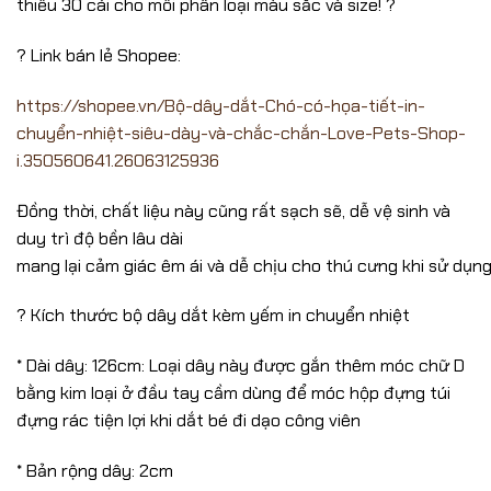
thiểu 30 cái cho mỗi phân loại màu sắc và size! ?
? Link bán lẻ Shopee:
https://shopee.vn/Bộ-dây-dắt-Chó-có-họa-tiết-in-
chuyển-nhiệt-siêu-dày-và-chắc-chắn-Love-Pets-Shop-
i.350560641.26063125936
Đồng thời, chất liệu này cũng rất sạch sẽ, dễ vệ sinh và
duy trì độ bền lâu dài
mang lại cảm giác êm ái và dễ chịu cho thú cưng khi sử dụng
? Kích thước bộ dây dắt kèm yếm in chuyển nhiệt
* Dài dây: 126cm: Loại dây này được gắn thêm móc chữ D
bằng kim loại ở đầu tay cầm dùng để móc hộp đựng túi
đựng rác tiện lợi khi dắt bé đi dạo công viên
* Bản rộng dây: 2cm