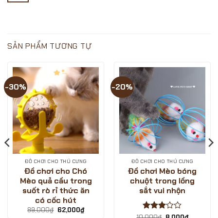
Sale
SALE
[VOUCHER
Không
15.02.2025
ĐÓN
SHOPEE
có
TẾT
12.12]-
bình
CÙNG
SIÊU
luận
LOVE
SALE
ở
PETS
SINH
Cùng
SHOP?
NHẬT
LOVE
SẢN PHẨM TƯƠNG TỰ
–
PETS
GIẢM
SHOP
GIÁ
săn
CỰC
deal
SÂU
giá
?
hời
-30%
-20%
-
ngày
LOVE
sale
PETS
1/12/2024
SHOP
ĐỒ CHƠI CHO THÚ CƯNG
ĐỒ CHƠI CHO THÚ CƯNG
Đồ chơi cho Chó
Đồ chơi Mèo bóng
Mèo quả cầu trong
chuột trong lồng
suốt rò rỉ thức ăn
sắt vui nhộn
có cốc hút
Giá
Giá
89,000
₫
62,000
₫
gốc
hiện
Được
Giá
Giá
10,000
₫
8,000
₫