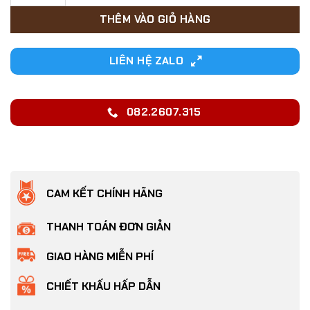
THÊM VÀO GIỎ HÀNG
LIÊN HỆ ZALO
082.2607.315
CAM KẾT CHÍNH HÃNG
THANH TOÁN ĐƠN GIẢN
GIAO HÀNG MIỄN PHÍ
CHIẾT KHẤU HẤP DẪN