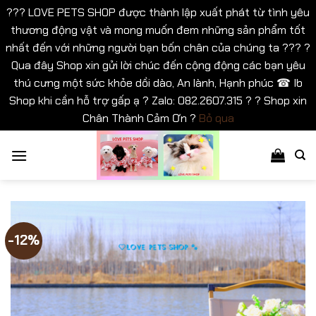
??? LOVE PETS SHOP được thành lập xuất phát từ tình yêu
thương động vật và mong muốn đem những sản phẩm tốt
nhất đến với những người bạn bốn chân của chúng ta ??? ?
Qua đây Shop xin gửi lời chúc đến cộng động các bạn yêu
thú cưng một sức khỏe dồi dào, An lành, Hạnh phúc ☎ Ib
Shop khi cần hỗ trợ gấp ạ ? Zalo: 082.2607.315 ? ? Shop xin
Chân Thành Cảm Ơn ?
Bỏ qua
Bỏ
qua
nội
dung
-12%