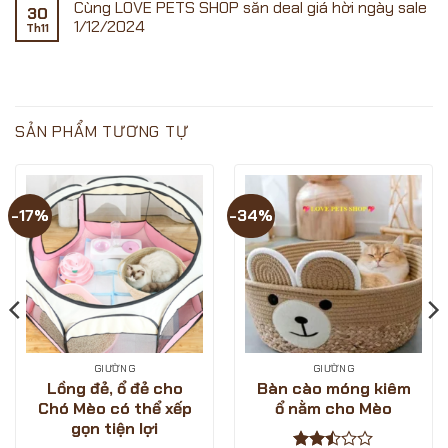
Cùng LOVE PETS SHOP săn deal giá hời ngày sale
voucher
01.01]
LOVE
bình
30
Shopee
?
PETS
luận
1/12/2024
Th11
ngày
SĂN
ở
SHOP
Sale
SALE
[VOUCHER
Không
15.02.2025
ĐÓN
SHOPEE
có
TẾT
12.12]-
bình
CÙNG
SIÊU
luận
LOVE
SALE
ở
PETS
SINH
Cùng
SHOP?
NHẬT
LOVE
SẢN PHẨM TƯƠNG TỰ
–
PETS
GIẢM
SHOP
GIÁ
săn
CỰC
deal
SÂU
giá
?
hời
-17%
-34%
-
ngày
LOVE
sale
PETS
1/12/2024
SHOP
GIƯỜNG
GIƯỜNG
Lồng đẻ, ổ đẻ cho
Bàn cào móng kiêm
Chó Mèo có thể xếp
ổ nằm cho Mèo
gọn tiện lợi