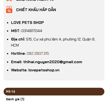
CHIẾT KHẤU HẤP DẪN
LOVE PETS SHOP
MST:
0314917044
Địa chỉ:
S15, Cư xá phú lâm A, phường 12, Quận 6,
HCM
Hotline:
082.2607.315
Email: thihai.nguyen2020@gmail.com
Website: lovepetsshop.vn
Mô tả
Đánh giá (1)