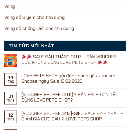
Võng
Vòng cổ & yếm cho thú cưng
Vòng cổ chống liếm cho thú cưng
TIN TỨC MỚI NHẤT
SALE ĐẦU THÁNG 01.07 – SĂN VOUCHER
CỰC KHỦNG CÙNG LOVE PETS SHOP
Không
có
LOVE PETS SHOP gửi đến khách yêu voucher
bình
14
luận
Shopee ngày Sale 15.02.2025
Th2
ở
Không
có
[VOUCHER SHOPEE 01.01] ? SĂN SALE ĐÓN TẾT
SALE
bình
31
ĐẦU
luận
CÙNG LOVE PETS SHOP?
Th12
ở
THÁNG
LOVE
01.07
Không
PETS
–
có
[VOUCHER SHOPEE 12.12]-SIÊU SALE SINH NHẬT –
SHOP
SĂN
bình
12
gửi
VOUCHER
luận
GIẢM GIÁ CỰC SÂU ?-LOVE PETS SHOP
Th12
đến
ở
CỰC
khách
[VOUCHER
KHỦNG
Không
yêu
SHOPEE
CÙNG
có