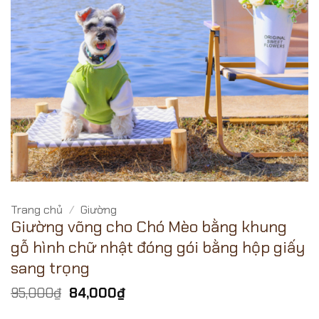
Trang chủ
/
Giường
Giường võng cho Chó Mèo bằng khung
gỗ hình chữ nhật đóng gói bằng hộp giấy
sang trọng
Giá
Giá
95,000
₫
84,000
₫
gốc
hiện