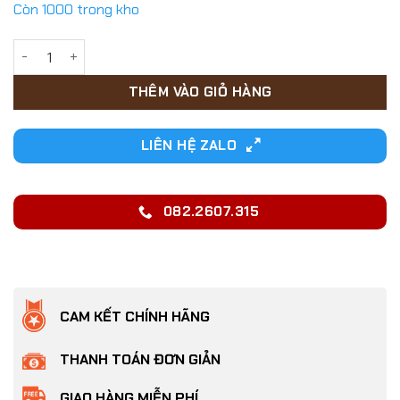
là:
tại
Còn 1000 trong kho
95,000₫.
là:
84,000₫.
Giường võng cho Chó Mèo bằng khung gỗ hình chữ nhật đóng
THÊM VÀO GIỎ HÀNG
LIÊN HỆ ZALO
082.2607.315
CAM KẾT CHÍNH HÃNG
THANH TOÁN ĐƠN GIẢN
GIAO HÀNG MIỄN PHÍ