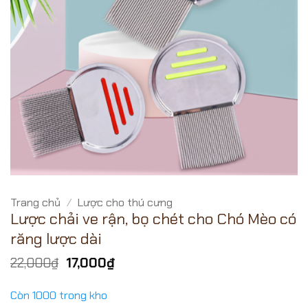
Trang chủ
/
Lược cho thú cưng
Lược chải ve rận, bọ chét cho Chó Mèo có
răng lược dài
Giá
Giá
22,000
₫
17,000
₫
gốc
hiện
là:
tại
Còn 1000 trong kho
22,000₫.
là: