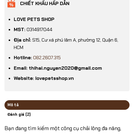
CHIẾT KHẤU HẤP DẪN
LOVE PETS SHOP
MST:
0314917044
Địa chỉ:
S15, Cư xá phú lâm A, phường 12, Quận 6,
HCM
Hotline:
082.2607.315
Email: thihai.nguyen2020@gmail.com
Website: lovepetsshop.vn
Mô tả
Đánh giá (2)
Bạn đang tìm kiếm một công cụ chải lông đa năng,