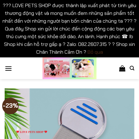
??? LOVE PETS SHOP được thành lập xuất phát từ tình yêu
thương động vật và mong muốn đem những sản phẩm tốt
nhất đến với những người bạn bốn chân của chúng ta ??? ?
Qua đây Shop xin gửi lời chúc đến cộng động các bạn yêu
thú cưng một sức khỏe dồi dào, An lành, Hạnh phúc ☎ Ib
Shop khi cần hỗ trợ gấp ạ ? Zalo: 082.2607.315 ? ? Shop xin
Chân Thành Cảm Ơn ?
Bỏ qua
Bỏ
qua
nội
dung
-23%