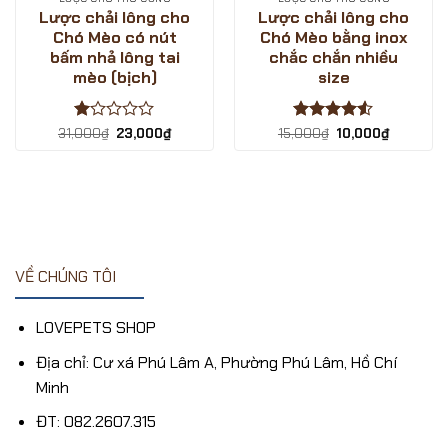
Lược chải lông cho
Lược chải lông cho
Chó Mèo có nút
Chó Mèo bằng inox
bấm nhả lông tai
chắc chắn nhiều
mèo (bịch)
size
Được
Giá
Giá
Được xếp
Giá
Giá
31,000
₫
23,000
₫
15,000
₫
10,000
₫
gốc
hiện
gốc
hiện
xếp
hạng
4.5
là:
tại
là:
tại
hạng
5 sao
31,000₫.
là:
15,000₫.
là:
1
₫.
23,000₫.
10,000₫.
5
sao
VỀ CHÚNG TÔI
LOVEPETS SHOP
Địa chỉ: Cư xá Phú Lâm A, Phường Phú Lâm, Hồ Chí
Minh
ĐT: 082.2607.315