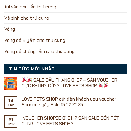
túi vận chuyển thú cưng
Vệ sinh cho thú cưng
Võng
Vòng cổ & yếm cho thú cưng
Vòng cổ chống liếm cho thú cưng
TIN TỨC MỚI NHẤT
SALE ĐẦU THÁNG 01.07 – SĂN VOUCHER
CỰC KHỦNG CÙNG LOVE PETS SHOP
Không
có
LOVE PETS SHOP gửi đến khách yêu voucher
bình
14
luận
Shopee ngày Sale 15.02.2025
Th2
ở
Không
có
[VOUCHER SHOPEE 01.01] ? SĂN SALE ĐÓN TẾT
SALE
bình
31
ĐẦU
luận
CÙNG LOVE PETS SHOP?
Th12
ở
THÁNG
LOVE
01.07
Không