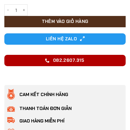
17,000₫.
Lược chải ve rận, bọ chét cho Chó Mèo có răng lược dài số 
THÊM VÀO GIỎ HÀNG
LIÊN HỆ ZALO
082.2607.315
CAM KẾT CHÍNH HÃNG
THANH TOÁN ĐƠN GIẢN
GIAO HÀNG MIỄN PHÍ