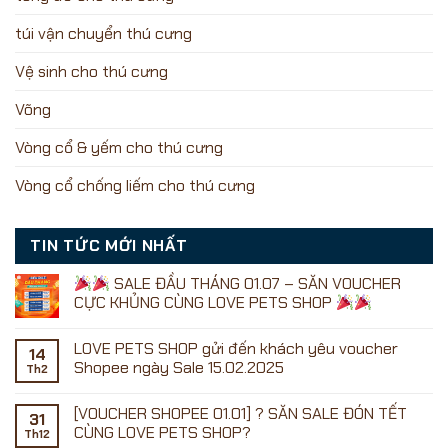
túi vận chuyển thú cưng
Vệ sinh cho thú cưng
Võng
Vòng cổ & yếm cho thú cưng
Vòng cổ chống liếm cho thú cưng
TIN TỨC MỚI NHẤT
SALE ĐẦU THÁNG 01.07 – SĂN VOUCHER
CỰC KHỦNG CÙNG LOVE PETS SHOP
Không
có
LOVE PETS SHOP gửi đến khách yêu voucher
bình
14
luận
Shopee ngày Sale 15.02.2025
Th2
ở
Không
có
[VOUCHER SHOPEE 01.01] ? SĂN SALE ĐÓN TẾT
SALE
bình
31
ĐẦU
luận
CÙNG LOVE PETS SHOP?
Th12
ở
THÁNG