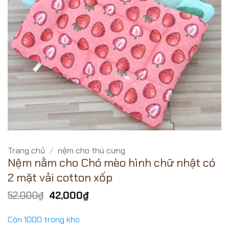
Trang chủ
/
nệm cho thú cưng
Nệm nằm cho Chó mèo hình chữ nhật có
2 mặt vải cotton xốp
Giá
Giá
52,000
₫
42,000
₫
gốc
hiện
là:
tại
Còn 1000 trong kho
52,000₫.
là: