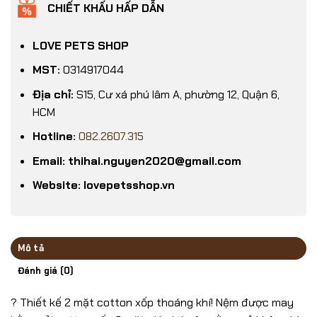
CHIẾT KHẤU HẤP DẪN
LOVE PETS SHOP
MST:
0314917044
Địa chỉ:
S15, Cư xá phú lâm A, phường 12, Quận 6,
HCM
Hotline:
082.2607.315
Email: thihai.nguyen2020@gmail.com
Website: lovepetsshop.vn
Mô tả
Đánh giá (0)
? Thiết kế 2 mặt cotton xốp thoáng khí! Nệm được may