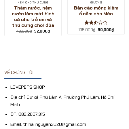
NỆM CHO THÚ CƯNG
GIƯỜNG
Thảm nước, nệm
Bàn cào móng kiêm
nước làm mát hình
ổ nằm cho Mèo
cá cho trẻ em và
thú cưng chơi đùa
Được
Giá
Giá
135,000
₫
89,000
₫
Giá
Giá
48,000
₫
32,000
₫
gốc
hiện
xếp
gốc
hiện
là:
tại
là:
tại
hạng
135,000₫.
là:
48,000₫.
là:
2.5
5
89,000₫
₫.
32,000₫.
sao
VỀ CHÚNG TÔI
LOVEPETS SHOP
Địa chỉ: Cư xá Phú Lâm A, Phường Phú Lâm, Hồ Chí
Minh
ĐT: 082.2607.315
Email: thihai.nguyen2020@gmail.com