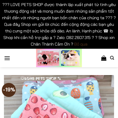
??? LOVE PETS SHOP được thành lập xuất phát từ tình yêu
thương động vật và mong muốn đem những sản phẩm tốt
nhất đến với những người bạn bốn chân của chúng ta ??? ?
Qua đây Shop xin gửi lời chúc đến cộng động các bạn yêu
thú cưng một sức khỏe dồi dào, An lành, Hạnh phúc ☎ Ib
Shop khi cần hỗ trợ gấp ạ ? Zalo: 082.2607.315 ? ? Shop xin
Chân Thành Cảm Ơn ?
Bỏ qua
Bỏ
qua
nội
dung
-19%