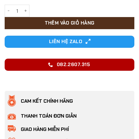
42,000₫.
Nệm nằm cho Chó mèo hình chữ nhật có 2 mặt vải cotton xố
THÊM VÀO GIỎ HÀNG
LIÊN HỆ ZALO
082.2607.315
CAM KẾT CHÍNH HÃNG
THANH TOÁN ĐƠN GIẢN
GIAO HÀNG MIỄN PHÍ