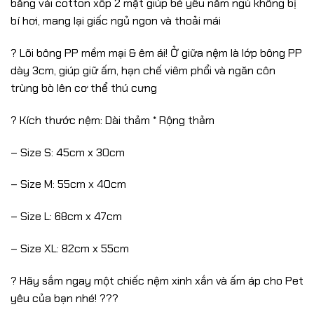
bằng vải cotton xốp 2 mặt giúp bé yêu nằm ngủ không bị
bí hơi, mang lại giấc ngủ ngon và thoải mái
?️ Lõi bông PP mềm mại & êm ái! Ở giữa nệm là lớp bông PP
dày 3cm, giúp giữ ấm, hạn chế viêm phổi và ngăn côn
trùng bò lên cơ thể thú cưng
? Kích thước nệm: Dài thảm * Rộng thảm
– Size S: 45cm x 30cm
– Size M: 55cm x 40cm
– Size L: 68cm x 47cm
– Size XL: 82cm x 55cm
? Hãy sắm ngay một chiếc nệm xinh xắn và ấm áp cho Pet
yêu của bạn nhé! ???