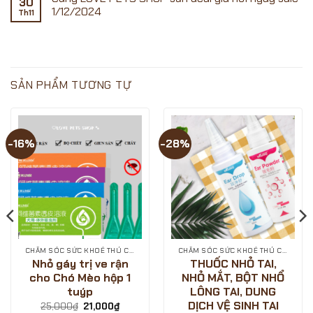
30
Shopee
?
PETS
luận
1/12/2024
Th11
ngày
SĂN
ở
SHOP
Sale
SALE
[VOUCHER
Không
15.02.2025
ĐÓN
SHOPEE
có
TẾT
12.12]-
bình
CÙNG
SIÊU
luận
LOVE
SALE
ở
PETS
SINH
Cùng
SHOP?
NHẬT
LOVE
SẢN PHẨM TƯƠNG TỰ
–
PETS
GIẢM
SHOP
GIÁ
săn
CỰC
deal
SÂU
giá
?
hời
-16%
-28%
-
ngày
LOVE
sale
PETS
1/12/2024
SHOP
CHĂM SÓC SỨC KHOẺ THÚ CƯNG
CHĂM SÓC SỨC KHOẺ THÚ CƯNG
Nhỏ gáy trị ve rận
THUỐC NHỎ TAI,
cho Chó Mèo hộp 1
NHỎ MẮT, BỘT NHỔ
tuýp
LÔNG TAI, DUNG
DỊCH VỆ SINH TAI
Giá
Giá
25,000
₫
21,000
₫