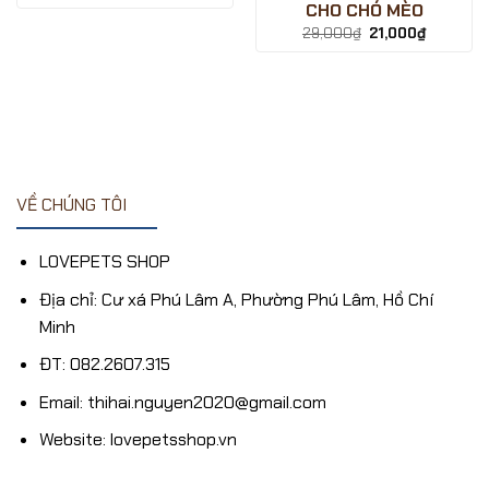
gốc
hiện
CHO CHÓ MÈO
là:
tại
25,000₫.
là:
Giá
Giá
29,000
₫
21,000
₫
21,000₫.
gốc
hiện
là:
tại
29,000₫.
là:
21,000₫.
₫.
VỀ CHÚNG TÔI
LOVEPETS SHOP
Địa chỉ: Cư xá Phú Lâm A, Phường Phú Lâm, Hồ Chí
Minh
ĐT: 082.2607.315
Email: thihai.nguyen2020@gmail.com
Website: lovepetsshop.vn