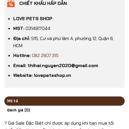
CHIẾT KHẤU HẤP DẪN
LOVE PETS SHOP
MST:
0314917044
Địa chỉ:
S15, Cư xá phú lâm A, phường 12, Quận 6,
HCM
Hotline:
082.2607.315
Email: thihai.nguyen2020@gmail.com
Website: lovepetsshop.vn
Mô tả
Đánh giá (0)
? Giá Sale Đặc Biệt chỉ được áp dụng khi bạn mua tối