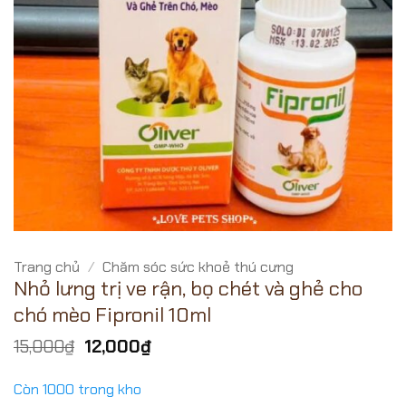
Trang chủ
/
Chăm sóc sức khoẻ thú cưng
Nhỏ lưng trị ve rận, bọ chét và ghẻ cho
chó mèo Fipronil 10ml
Giá
Giá
15,000
₫
12,000
₫
gốc
hiện
là:
tại
Còn 1000 trong kho
15,000₫.
là: