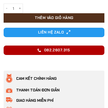
12,000₫.
Nhỏ lưng trị ve rận, bọ chét và ghẻ cho chó mèo Fipronil 10m
THÊM VÀO GIỎ HÀNG
LIÊN HỆ ZALO
082.2607.315
CAM KẾT CHÍNH HÃNG
THANH TOÁN ĐƠN GIẢN
GIAO HÀNG MIỄN PHÍ