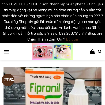
??? LOVE PETS SHOP được thành lập xuất phát từ tình yêu
thương động vật và mong muốn đem những sản phẩm tốt
nhất đến với những người bạn bốn chân của chúng ta ??? ?
Qua đây Shop xin gửi lời chúc đến cộng động các bạn yêu
thú cưng một sức khỏe dồi dào, An lành, Hạnh phúc ☎ Ib
Shop khi cần hỗ trợ gấp ạ ? Zalo: 082.2607.315 ? ? Shop xin
Chân Thành Cảm Ơn ?
Bỏ qua
Bỏ
qua
nội
dung
-20%