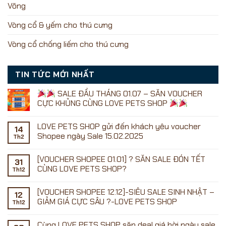
Võng
Vòng cổ & yếm cho thú cưng
Vòng cổ chống liếm cho thú cưng
TIN TỨC MỚI NHẤT
SALE ĐẦU THÁNG 01.07 – SĂN VOUCHER
CỰC KHỦNG CÙNG LOVE PETS SHOP
Không
có
LOVE PETS SHOP gửi đến khách yêu voucher
bình
14
luận
Shopee ngày Sale 15.02.2025
Th2
ở
Không
có
[VOUCHER SHOPEE 01.01] ? SĂN SALE ĐÓN TẾT
SALE
bình
31
ĐẦU
luận
CÙNG LOVE PETS SHOP?
Th12
ở
THÁNG
LOVE
01.07
Không
PETS
–
có
[VOUCHER SHOPEE 12.12]-SIÊU SALE SINH NHẬT –
SHOP
SĂN
bình
12
gửi
VOUCHER
luận
GIẢM GIÁ CỰC SÂU ?-LOVE PETS SHOP
Th12
đến
ở
CỰC
khách
[VOUCHER
KHỦNG
Không
yêu
SHOPEE
CÙNG
có
Cùng LOVE PETS SHOP săn deal giá hời ngày sale
voucher
01.01]
LOVE
bình