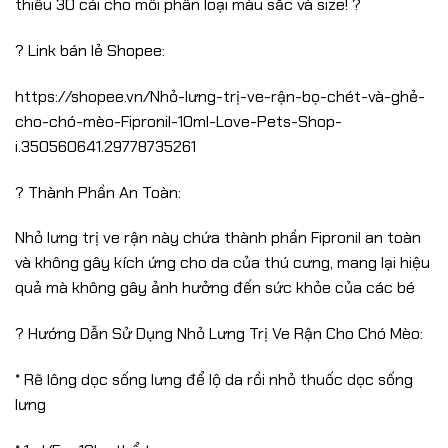
thiểu 30 cái cho mỗi phân loại màu sắc và size! ?
? Link bán lẻ Shopee:
https://shopee.vn/Nhỏ-lưng-trị-ve-rận-bọ-chét-và-ghẻ-
cho-chó-mèo-Fipronil-10ml-Love-Pets-Shop-
i.350560641.29778735261
? Thành Phần An Toàn:
Nhỏ lưng trị ve rận này chứa thành phần Fipronil an toàn
và không gây kích ứng cho da của thú cưng, mang lại hiệu
quả mà không gây ảnh hưởng đến sức khỏe của các bé
? Hướng Dẫn Sử Dụng Nhỏ Lưng Trị Ve Rận Cho Chó Mèo:
* Rẽ lông dọc sống lưng để lộ da rồi nhỏ thuốc dọc sống
lưng