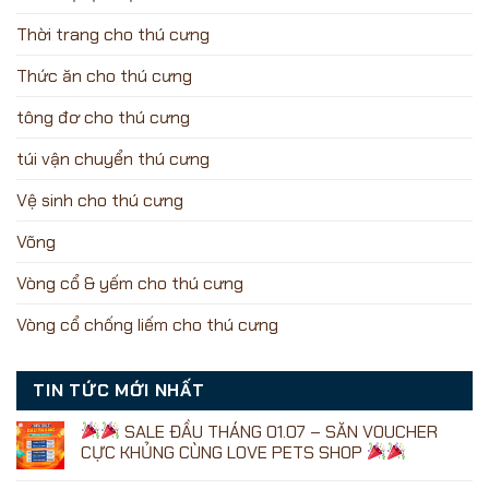
Thời trang cho thú cưng
Thức ăn cho thú cưng
tông đơ cho thú cưng
túi vận chuyển thú cưng
Vệ sinh cho thú cưng
Võng
Vòng cổ & yếm cho thú cưng
Vòng cổ chống liếm cho thú cưng
TIN TỨC MỚI NHẤT
SALE ĐẦU THÁNG 01.07 – SĂN VOUCHER
CỰC KHỦNG CÙNG LOVE PETS SHOP
Không
có