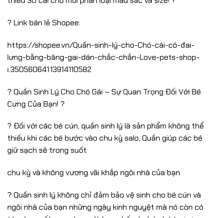
thiểu 30 cái cho mỗi phân loại màu sắc và size! ?
? Link bán lẻ Shopee:
https://shopee.vn/Quần-sinh-lý-cho-Chó-cái-có-đai-
lưng-bằng-băng-gai-dán-chắc-chắn-Love-pets-shop-
i.350560641.13914110582
? Quần Sinh Lý Cho Chó Gái – Sự Quan Trọng Đối Với Bé
Cưng Của Bạn! ?
? Đối với các bé cún, quần sinh lý là sản phẩm không thể
thiếu khi các bé bước vào chu kỳ salo, Quần giúp các bé
giữ sạch sẽ trong suốt
chu kỳ và không vương vãi khắp ngôi nhà của bạn
? Quần sinh lý không chỉ đảm bảo vệ sinh cho bé cún và
ngôi nhà của bạn những ngày kinh nguyệt mà nó còn có