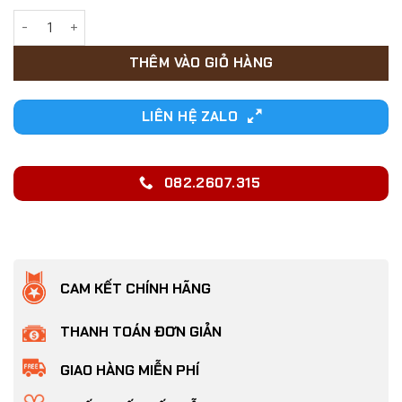
26,000₫.
Quần sinh lý cho Chó cái có đai lưng bằng băng gai dán chắ
THÊM VÀO GIỎ HÀNG
LIÊN HỆ ZALO
082.2607.315
CAM KẾT CHÍNH HÃNG
THANH TOÁN ĐƠN GIẢN
GIAO HÀNG MIỄN PHÍ