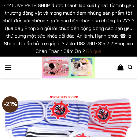
??? LOVE PETS SHOP được thành lập xuất phát từ tình yêu
thương động vật và mong muốn đem những sản phẩm tốt
nhất đến với những người bạn bốn chân của chúng ta ??? ?
Qua đây Shop xin gửi lời chúc đến cộng động các bạn yêu
thú cưng một sức khỏe dồi dào, An lành, Hạnh phúc ☎ Ib
Shop khi cần hỗ trợ gấp ạ ? Zalo: 082.2607.315 ? ? Shop xin
Chân Thành Cảm Ơn ?
Bỏ qua
Bỏ
qua
nội
dung
-21%