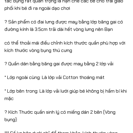
tác dụng rất quan trọng là hạn chế các bé chó trai giao
phối khi bé đi ra ngoài dạo chơi
? Sản phẩm có đai lưng được may bằng lớp băng gai có
đường kính là 3.5cm trải dài hết vòng lưng nên Bạn
có thể thoải mái điều chỉnh kích thước quần phù hợp với
kích thước vòng bụng thú cưng
? Quần dán bằng băng gai được may bằng 2 lớp vải
* Lớp ngoài cùng: Là lớp vải Cotton thoáng mát
* Lớp bên trong: Là lớp vải lưới giúp bé không bị hầm bí khi
mặc
? Kích Thước quần sinh lý có miếng dán 2 bên (Vòng
bụng):