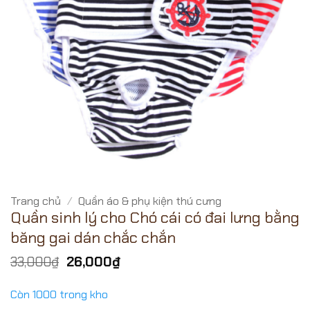
Trang chủ
/
Quần áo & phụ kiện thú cưng
Quần sinh lý cho Chó cái có đai lưng bằng
băng gai dán chắc chắn
Giá
Giá
33,000
₫
26,000
₫
gốc
hiện
là:
tại
Còn 1000 trong kho
33,000₫.
là: