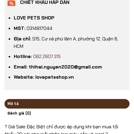
CHIẾT KHẤU HẤP DẪN
LOVE PETS SHOP
MST:
0314917044
Địa chỉ:
S15, Cư xá phú lâm A, phường 12, Quận 6,
HCM
Hotline:
082.2607.315
Email: thihai.nguyen2020@gmail.com
Website: lovepetsshop.vn
Mô tả
Đánh giá (0)
? Giá Sale Đặc Biệt chỉ được áp dụng khi bạn mua tối