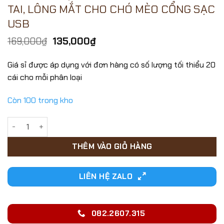
TAI, LÔNG MẮT CHO CHÓ MÈO CỔNG SẠC
USB
Giá
Giá
169,000
₫
135,000
₫
gốc
hiện
là:
tại
Giá sỉ được áp dụng với đơn hàng có số lượng tối thiểu 20
169,000₫.
là:
cái cho mỗi phân loại
135,000₫.
Còn 100 trong kho
TÔNG ĐƠ CẠO LÔNG BÀN CHÂN, LÔNG TAI, LÔNG MẮT CHO CH
THÊM VÀO GIỎ HÀNG
LIÊN HỆ ZALO
082.2607.315