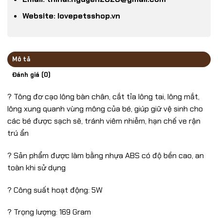
Website: lovepetsshop.vn
Mô tả
Đánh giá (0)
? Tông đơ cạo lông bàn chân, cắt tỉa lông tai, lông mắt,
lông xung quanh vùng mông của bé, giúp giữ vệ sinh cho
các bé được sạch sẽ, tránh viêm nhiễm, hạn chế ve rận
trú ẩn
? Sản phẩm được làm bằng nhựa ABS có độ bền cao, an
toàn khi sử dụng
? Công suất hoạt động: 5W
? Trọng lượng: 169 Gram