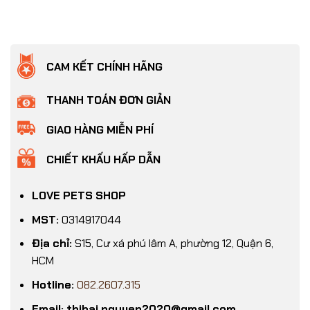
CAM KẾT CHÍNH HÃNG
THANH TOÁN ĐƠN GIẢN
GIAO HÀNG MIỄN PHÍ
CHIẾT KHẤU HẤP DẪN
LOVE PETS SHOP
MST:
0314917044
Địa chỉ:
S15, Cư xá phú lâm A, phường 12, Quận 6,
HCM
Hotline:
082.2607.315
Email: thihai.nguyen2020@gmail.com