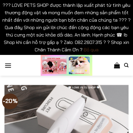
??? LOVE PETS SHOP được thành lập xuất phát từ tình yêu
thương động vật và mong muốn đem những sản phẩm tốt
nhất đến với những người bạn bốn chân của chúng ta ??? ?
Qua đây Shop xin gửi lời chúc đến cộng động các bạn yêu
thú cưng một sức khỏe dồi dào, An lành, Hạnh phúc ☎ Ib
Shop khi cần hỗ trợ gấp ạ ? Zalo: 082.2607.315 ? ? Shop xin
Chân Thành Cảm Ơn ?
Bỏ qua
Bỏ
qua
nội
dung
-20%