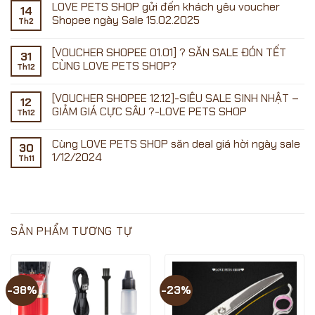
LOVE PETS SHOP gửi đến khách yêu voucher
bình
14
luận
Shopee ngày Sale 15.02.2025
Th2
ở
Không
có
[VOUCHER SHOPEE 01.01] ? SĂN SALE ĐÓN TẾT
SALE
bình
31
ĐẦU
luận
CÙNG LOVE PETS SHOP?
Th12
ở
THÁNG
LOVE
01.07
Không
PETS
–
có
[VOUCHER SHOPEE 12.12]-SIÊU SALE SINH NHẬT –
SHOP
SĂN
bình
12
gửi
VOUCHER
luận
GIẢM GIÁ CỰC SÂU ?-LOVE PETS SHOP
Th12
đến
ở
CỰC
khách
[VOUCHER
KHỦNG
Không
yêu
SHOPEE
CÙNG
có
Cùng LOVE PETS SHOP săn deal giá hời ngày sale
voucher
01.01]
LOVE
bình
30
Shopee
?
PETS
luận
1/12/2024
Th11
ngày
SĂN
ở
SHOP
Sale
SALE
[VOUCHER
Không
15.02.2025
ĐÓN
SHOPEE
có
TẾT
12.12]-
bình
CÙNG
SIÊU
luận
LOVE
SALE
ở
PETS
SINH
Cùng
SHOP?
NHẬT
LOVE
SẢN PHẨM TƯƠNG TỰ
–
PETS
GIẢM
SHOP
GIÁ
săn
CỰC
deal
SÂU
giá
?
hời
-38%
-23%
-
ngày
LOVE
sale
PETS
1/12/2024