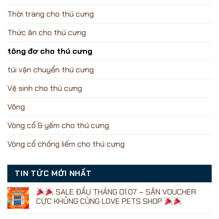
Thời trang cho thú cưng
Thức ăn cho thú cưng
tông đơ cho thú cưng
túi vận chuyển thú cưng
Vệ sinh cho thú cưng
Võng
Vòng cổ & yếm cho thú cưng
Vòng cổ chống liếm cho thú cưng
TIN TỨC MỚI NHẤT
SALE ĐẦU THÁNG 01.07 – SĂN VOUCHER
CỰC KHỦNG CÙNG LOVE PETS SHOP
Không
có