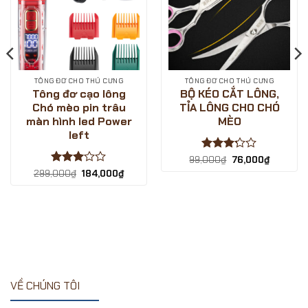
SHOP
TÔNG ĐƠ CHO THÚ CƯNG
TÔNG ĐƠ CHO THÚ CƯNG
Tông đơ cạo lông
BỘ KÉO CẮT LÔNG,
Chó mèo pin trâu
TỈA LÔNG CHO CHÓ
màn hình led Power
MÈO
left
Được
Giá
Giá
99,000
₫
76,000
₫
gốc
hiện
xếp
Được
Giá
Giá
299,000
₫
184,000
₫
là:
tại
hạng
gốc
hiện
xếp
99,000₫.
là:
là:
tại
3.2
5
₫.
hạng
3
76,000₫.
299,000₫.
là:
sao
5 sao
184,000₫.
VỀ CHÚNG TÔI