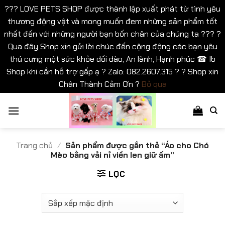
??? LOVE PETS SHOP được thành lập xuất phát từ tình yêu
thương động vật và mong muốn đem những sản phẩm tốt
nhất đến với những người bạn bốn chân của chúng ta ??? ?
Qua đây Shop xin gửi lời chúc đến cộng động các bạn yêu
thú cưng một sức khỏe dồi dào, An lành, Hạnh phúc ☎ Ib
Shop khi cần hỗ trợ gấp ạ ? Zalo: 082.2607.315 ? ? Shop xin
Chân Thành Cảm Ơn ?
Bỏ qua
Bỏ
qua
nội
dung
Trang chủ
/
Sản phẩm được gắn thẻ “Áo cho Chó
Mèo bằng vải nỉ viền len giữ ấm”
LỌC