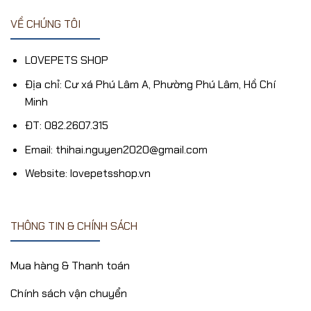
VỀ CHÚNG TÔI
LOVEPETS SHOP
Địa chỉ: Cư xá Phú Lâm A, Phường Phú Lâm, Hồ Chí
Minh
ĐT: 082.2607.315
Email: thihai.nguyen2020@gmail.com
Website: lovepetsshop.vn
THÔNG TIN & CHÍNH SÁCH
Mua hàng & Thanh toán
Chính sách vận chuyển