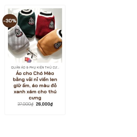
-30%
QUẦN ÁO & PHỤ KIỆN THÚ CƯNG
Áo cho Chó Mèo
bằng vải nỉ viền len
giữ ấm, áo màu đỏ
xanh xám cho thú
cưng
Giá
Giá
37,000
₫
26,000
₫
gốc
hiện
là:
tại
37,000₫.
là:
26,000₫.