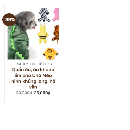
-39%
LÀM ĐẸP CHO THÚ CƯNG
Quần áo, áo khoác
ấm cho Chó Mèo
hình khủng long, hổ
vằn
Giá
Giá
59,000
₫
36,000
₫
gốc
hiện
là:
tại
59,000₫.
là:
36,000₫.