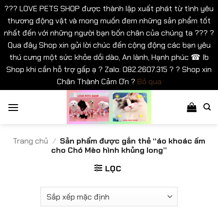
??? LOVE PETS SHOP được thành lập xuất phát từ tình yêu
thương động vật và mong muốn đem những sản phẩm tốt
nhất đến với những người bạn bốn chân của chúng ta ??? ?
Qua đây Shop xin gửi lời chúc đến cộng động các bạn yêu
thú cưng một sức khỏe dồi dào, An lành, Hạnh phúc ☎ Ib
Shop khi cần hỗ trợ gấp ạ ? Zalo: 082.2607.315 ? ? Shop xin
Chân Thành Cảm Ơn ?
Bỏ qua
Bỏ
qua
nội
dung
Trang chủ
/
Sản phẩm được gắn thẻ “áo khoác ấm
cho Chó Mèo hình khủng long”
LỌC