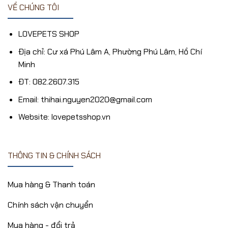
VỀ CHÚNG TÔI
LOVEPETS SHOP
Địa chỉ: Cư xá Phú Lâm A, Phường Phú Lâm, Hồ Chí
Minh
ĐT: 082.2607.315
Email: thihai.nguyen2020@gmail.com
Website: lovepetsshop.vn
THÔNG TIN & CHÍNH SÁCH
Mua hàng & Thanh toán
Chính sách vận chuyển
Mua hàng - đổi trả