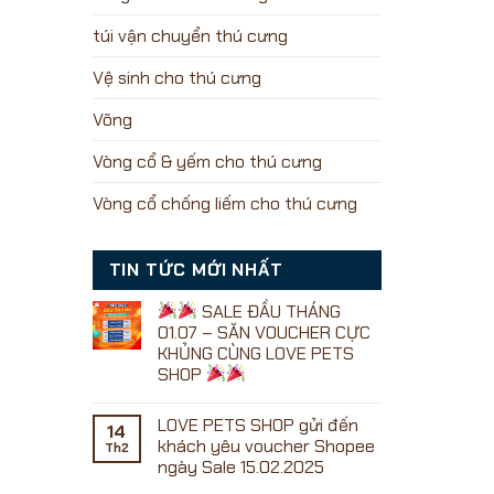
túi vận chuyển thú cưng
Vệ sinh cho thú cưng
Võng
Vòng cổ & yếm cho thú cưng
Vòng cổ chống liếm cho thú cưng
TIN TỨC MỚI NHẤT
SALE ĐẦU THÁNG
01.07 – SĂN VOUCHER CỰC
KHỦNG CÙNG LOVE PETS
SHOP
Không
có
LOVE PETS SHOP gửi đến
bình
14
luận
khách yêu voucher Shopee
Th2
ở
ngày Sale 15.02.2025
Không