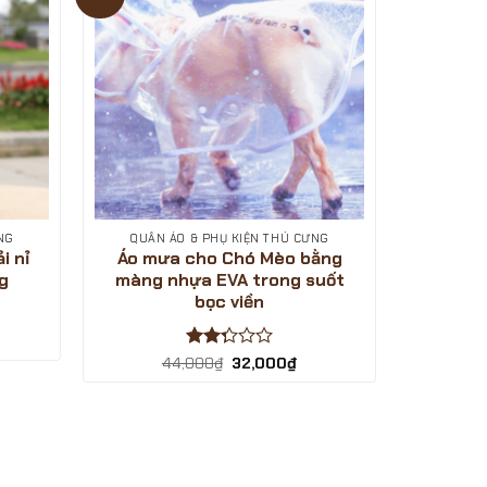
SHOP
1/12/2024
NG
QUẦN ÁO & PHỤ KIỆN THÚ CƯNG
i nỉ
Áo mưa cho Chó Mèo bằng
g
màng nhựa EVA trong suốt
bọc viền
á
ện
Được
Giá
Giá
44,000
₫
32,000
₫
gốc
hiện
xếp
là:
tại
hạng
,000₫.
44,000₫.
là:
2.33
32,000₫.
5 sao