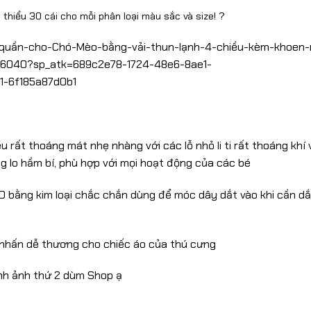
 thiểu 30 cái cho mỗi phân loại màu sắc và size! ?
iền-quần-cho-Chó-Mèo-bằng-vải-thun-lạnh-4-chiều-kèm-khoen
06040?sp_atk=689c2e78-1724-48e6-8ae1-
1-6f185a87d0b1
u rất thoáng mát nhẹ nhàng với các lỗ nhỏ li ti rất thoáng khí
 lo hầm bí, phù hợp với mọi hoạt động của các bé
 bằng kim loại chắc chắn dùng để móc dây dắt vào khi cần dắ
m nhấn dễ thương cho chiếc áo của thú cưng
ình ảnh thứ 2 dùm Shop ạ