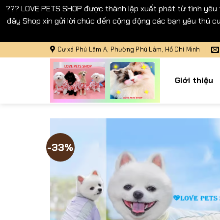
??? LOVE PETS SHOP được thành lập xuất phát từ tình yêu
đây Shop xin gửi lời chúc đến cộng động các bạn yêu thú cư
Bỏ
Cư xá Phú Lâm A, Phường Phú Lâm, Hồ Chí Minh
qua
nội
Giới thiệu
dung
-33%