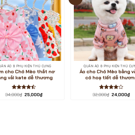
UẦN ÁO & PHỤ KIỆN THÚ CƯNG
QUẦN ÁO & PHỤ KIỆN THÚ CƯ
m cho Chó Mèo thắt nơ
Áo cho Chó Mèo bằng vả
ng vải kate dễ thương
có hoạ tiết dễ thươn
Được xếp
Giá
Giá
Được
Giá
Gi
34,000
₫
25,000
₫
32,000
₫
24,000
₫
gốc
hiện
gốc
hi
hạng
4.5
xếp hạng
là:
tại
là:
tại
5 sao
4
5 sao
34,000₫.
là:
32,000₫.
là:
25,000₫.
24