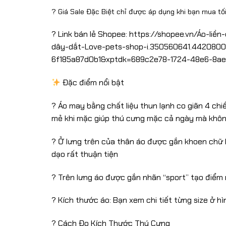
? Giá Sale Đặc Biệt chỉ được áp dụng khi bạn mua tối
? Link bán lẻ Shopee: https://shopee.vn/Áo-l
dây-dắt-Love-pets-shop-i.350560641.442080
6f185a87d0b1&xptdk=689c2e78-1724-48e6-8ae
Đặc điểm nổi bật
? Áo may bằng chất liệu thun lạnh co giãn 4 chiề
mẻ khi mặc giúp thú cưng mặc cả ngày mà không
? Ở lưng trên của thân áo được gắn khoen chữ D
dạo rất thuận tiện
?️ Trên lưng áo được gắn nhãn “sport” tạo điể
? Kích thước áo: Bạn xem chi tiết từng size ở h
? Cách Đo Kích Thước Thú Cưng