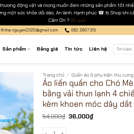
 thương động vật và mong muốn đem những sản phẩm tốt nhất
ng một sức khỏe dồi dào, An lành, Hạnh phúc ☎ Ib Shop khi cầ
Cảm Ơn ?
Bỏ qua
thihai.nguyen2020@gmail.com
082.2607.315
Tìm
Sản phẩm
Bảng giá
Tin tức
Liên hệ
kiếm:
Trang chủ
/
Quần áo & phụ kiện thú cưng
Áo liền quần cho Chó M
bằng vải thun lạnh 4 chi
kèm khoen móc dây dắt
Giá
Giá
54,000
₫
36,000
₫
gốc
hiện
là:
tại
Áo liền quần cho Chó Mèo bằng vải thun l
54,000₫.
là: