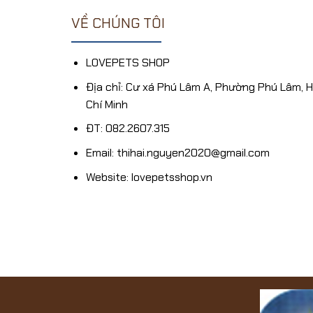
VỀ CHÚNG TÔI
LOVEPETS SHOP
Địa chỉ: Cư xá Phú Lâm A, Phường Phú Lâm, 
Chí Minh
ĐT: 082.2607.315
Email: thihai.nguyen2020@gmail.com
Website: lovepetsshop.vn