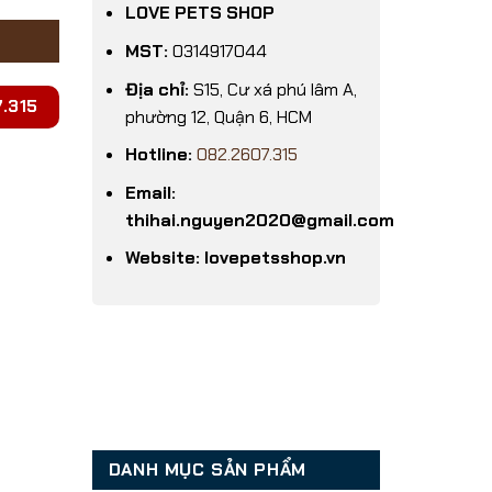
LOVE PETS SHOP
MST:
0314917044
Địa chỉ:
S15, Cư xá phú lâm A,
.315
phường 12, Quận 6, HCM
Hotline:
082.2607.315
Email:
thihai.nguyen2020@gmail.com
Website: lovepetsshop.vn
DANH MỤC SẢN PHẨM