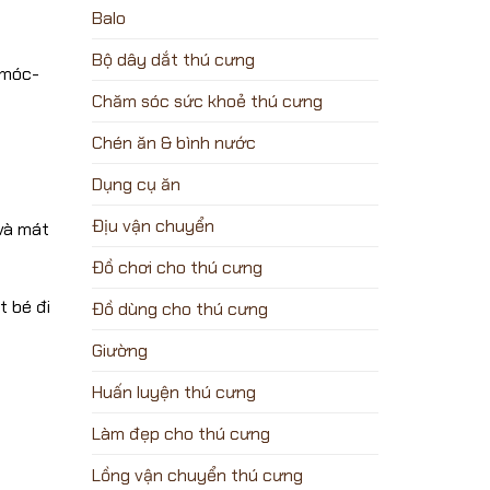
Balo
Bộ dây dắt thú cưng
-móc-
Chăm sóc sức khoẻ thú cưng
Chén ăn & bình nước
Dụng cụ ăn
Địu vận chuyển
 và mát
Đồ chơi cho thú cưng
t bé đi
Đồ dùng cho thú cưng
Giường
Huấn luyện thú cưng
Làm đẹp cho thú cưng
Lồng vận chuyển thú cưng