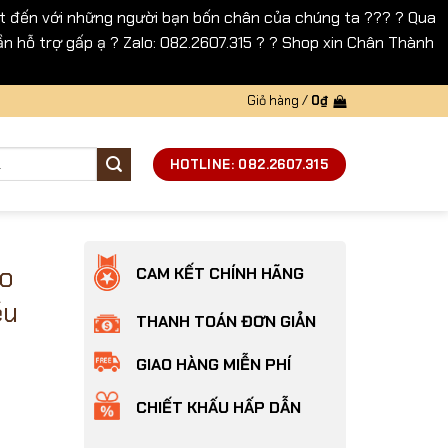
 đến với những người bạn bốn chân của chúng ta ??? ? Qua
n hỗ trợ gấp ạ ? Zalo: 082.2607.315 ? ? Shop xin Chân Thành
Giỏ hàng /
0
₫
HOTLINE: 082.2607.315
èo
CAM KẾT CHÍNH HÃNG
ều
THANH TOÁN ĐƠN GIẢN
GIAO HÀNG MIỄN PHÍ
CHIẾT KHẤU HẤP DẪN
ạnh 4 chiều kèm khoen móc dây dắt số lượng