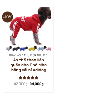
-19%
QUẦN ÁO & PHỤ KIỆN THÚ CƯNG
Áo thể thao liền
quần cho Chó Mèo
bằng vải nỉ Adidog
Được xếp
Giá
Giá
42,000
₫
34,000
₫
gốc
hiện
hạng
5
5
là:
tại
sao
42,000₫.
là:
34,000₫.