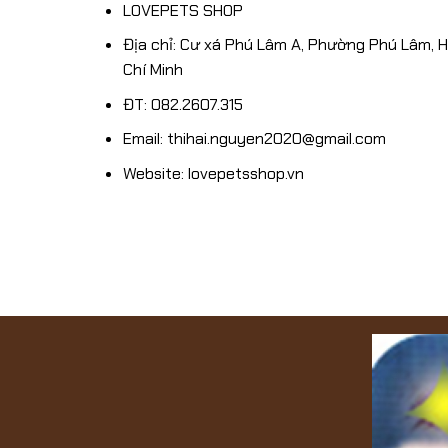
SHOP
LOVEPETS SHOP
1/12/2024
Địa chỉ: Cư xá Phú Lâm A, Phường Phú Lâm, 
Chí Minh
ĐT: 082.2607.315
Email: thihai.nguyen2020@gmail.com
Website: lovepetsshop.vn