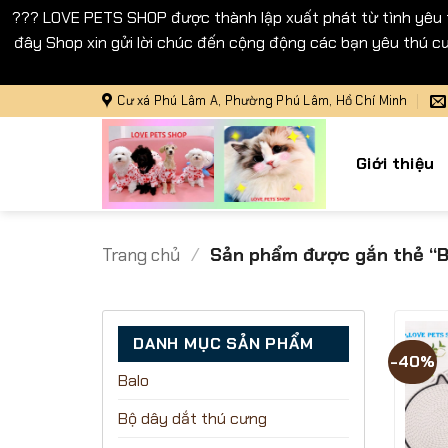
??? LOVE PETS SHOP được thành lập xuất phát từ tình yêu
đây Shop xin gửi lời chúc đến cộng động các bạn yêu thú cư
Bỏ
Cư xá Phú Lâm A, Phường Phú Lâm, Hồ Chí Minh
qua
nội
Giới thiệu
dung
Trang chủ
/
Sản phẩm được gắn thẻ “
DANH MỤC SẢN PHẨM
-40%
Balo
Bộ dây dắt thú cưng