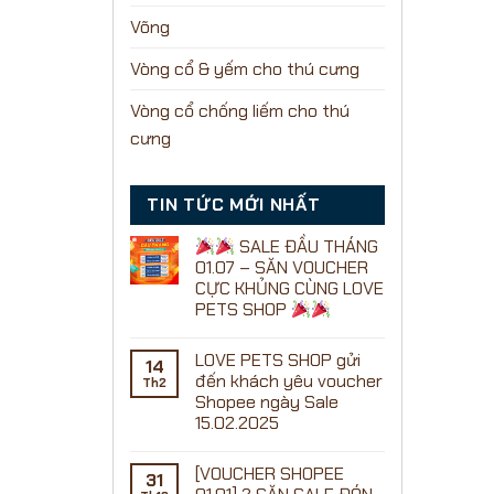
Võng
Vòng cổ & yếm cho thú cưng
Vòng cổ chống liếm cho thú
cưng
TIN TỨC MỚI NHẤT
SALE ĐẦU THÁNG
01.07 – SĂN VOUCHER
CỰC KHỦNG CÙNG LOVE
PETS SHOP
Không
có
LOVE PETS SHOP gửi
bình
14
luận
đến khách yêu voucher
Th2
ở
Shopee ngày Sale
15.02.2025
SALE
Không
ĐẦU
có
THÁNG
[VOUCHER SHOPEE
bình
01.07
31
luận
–