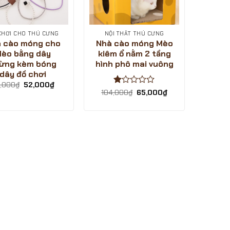
CHƠI CHO THÚ CƯNG
NỘI THẤT THÚ CƯNG
 cào móng cho
Nhà cào móng Mèo
èo bằng dây
kiêm ổ nằm 2 tầng
ừng kèm bóng
hình phô mai vuông
dây đồ chơi
Giá
Giá
,000
₫
52,000
₫
gốc
hiện
Được
Giá
Giá
104,000
₫
65,000
₫
là:
tại
gốc
hiện
xếp
87,000₫.
là:
là:
tại
hạng
52,000₫.
104,000₫.
là:
1
65,000₫.
5
sao