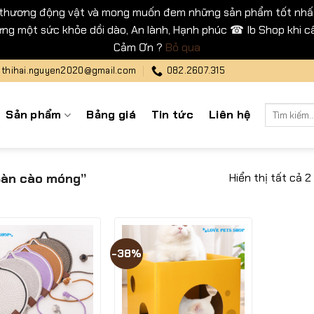
 thương động vật và mong muốn đem những sản phẩm tốt nhất
ng một sức khỏe dồi dào, An lành, Hạnh phúc ☎ Ib Shop khi cầ
Cảm Ơn ?
Bỏ qua
thihai.nguyen2020@gmail.com
082.2607.315
Tìm
Sản phẩm
Bảng giá
Tin tức
Liên hệ
kiếm:
Hiển thị tất cả 2
Bàn cào móng”
-38%