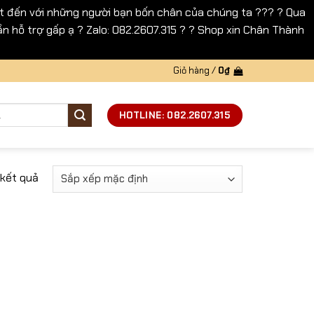
 đến với những người bạn bốn chân của chúng ta ??? ? Qua
n hỗ trợ gấp ạ ? Zalo: 082.2607.315 ? ? Shop xin Chân Thành
Giỏ hàng /
0
₫
HOTLINE: 082.2607.315
 kết quả