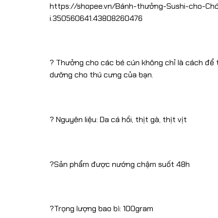
https://shopee.vn/Bánh-thưởng-Sushi-cho-Ch
i.350560641.43808260476
? Thưởng cho các bé cún không chỉ là cách để t
dưỡng cho thú cưng của bạn.
? Nguyên liệu: Da cá hồi, thịt gà, thịt vịt
?Sản phẩm được nướng chậm suốt 48h
?Trọng lượng bao bì: 100gram