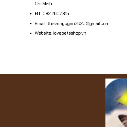
Chí Minh
ĐT: 082.2607.315
Email: thihai.nguyen2020@gmail.com
Website: lovepetsshop.vn