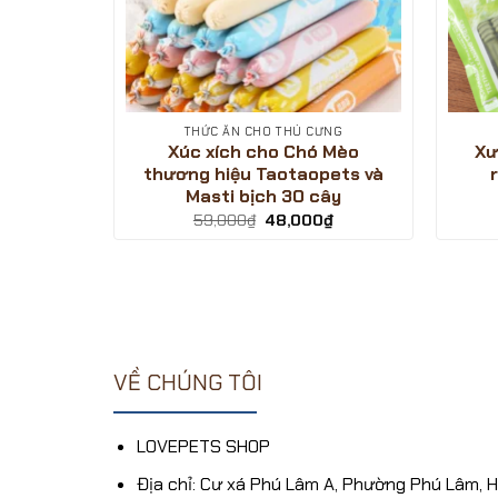
ƯNG
THỨC ĂN CHO THÚ CƯNG
hó Mèo
Xúc xích cho Chó Mèo
Xư
ròn Pure
thương hiệu Taotaopets và
Masti bịch 30 cây
Giá
Giá
Giá
0
₫
59,000
₫
48,000
₫
hiện
gốc
hiện
tại
là:
tại
.
là:
59,000₫.
là:
46,000₫.
48,000₫.
VỀ CHÚNG TÔI
LOVEPETS SHOP
Địa chỉ: Cư xá Phú Lâm A, Phường Phú Lâm, 