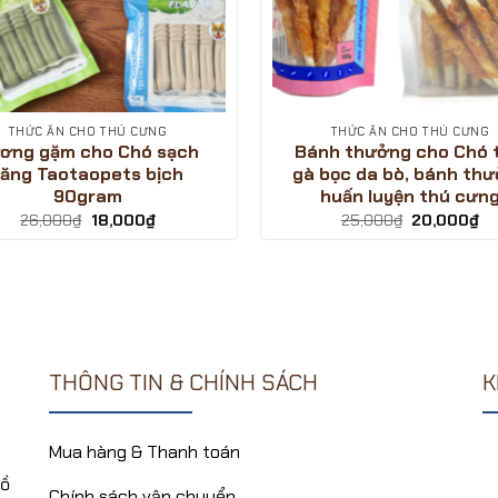
THỨC ĂN CHO THÚ CƯNG
THỨC ĂN CHO THÚ CƯNG
ơng gặm cho Chó sạch
Bánh thưởng cho Chó t
răng Taotaopets bịch
gà bọc da bò, bánh th
90gram
huấn luyện thú cưn
Giá
Giá
Giá
Gi
26,000
₫
18,000
₫
25,000
₫
20,000
₫
gốc
hiện
gốc
hi
là:
tại
là:
tại
26,000₫.
là:
25,000₫.
là:
18,000₫.
20
THÔNG TIN & CHÍNH SÁCH
K
Mua hàng & Thanh toán
Hồ
Chính sách vận chuyển