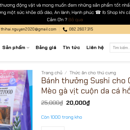
 thương động vật và mong muốn đem những sản phẩm tốt nhất
ng một sức khỏe dồi dào, An lành, Hạnh phúc ☎ Ib Shop khi cầ
Cảm Ơn ?
Bỏ qua
thihai.nguyen2020@gmail.com
082.2607.315
Tìm
Sản phẩm
Bảng giá
Tin tức
Liên hệ
kiếm:
Trang chủ
/
Thức ăn cho thú cưng
Bánh thưởng Sushi cho 
Mèo gà vịt cuộn da cá hồ
Giá
Giá
25,000
₫
20,000
₫
gốc
hiện
là:
tại
Còn 1000 trong kho
25,000₫.
là:
20,000₫.
Bánh thưởng Sushi cho Chó Mèo gà vịt cuộ