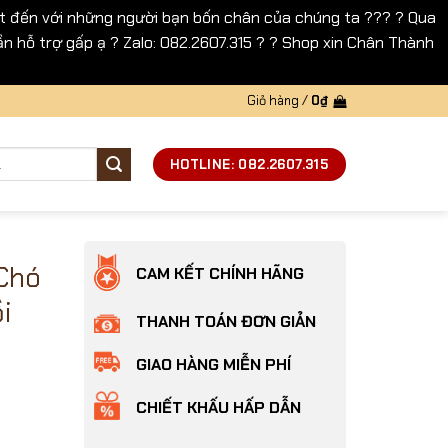
 đến với những người bạn bốn chân của chúng ta ??? ? Qua
n hỗ trợ gấp ạ ? Zalo: 082.2607.315 ? ? Shop xin Chân Thành
Giỏ hàng /
0
₫
HOTLINE: 082.2607.315
Chó
CAM KẾT CHÍNH HÃNG
i
THANH TOÁN ĐƠN GIẢN
GIAO HÀNG MIỄN PHÍ
CHIẾT KHẤU HẤP DẪN
n da cá hồi số lượng