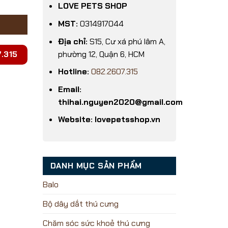
LOVE PETS SHOP
MST:
0314917044
Địa chỉ:
S15, Cư xá phú lâm A,
phường 12, Quận 6, HCM
.315
Hotline:
082.2607.315
Email:
thihai.nguyen2020@gmail.com
Website: lovepetsshop.vn
DANH MỤC SẢN PHẨM
Balo
Bộ dây dắt thú cưng
Chăm sóc sức khoẻ thú cưng