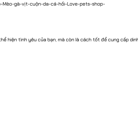
ó-Mèo-gà-vịt-cuộn-da-cá-hồi-Love-pets-shop-
hể hiện tình yêu của bạn, mà còn là cách tốt để cung cấp din