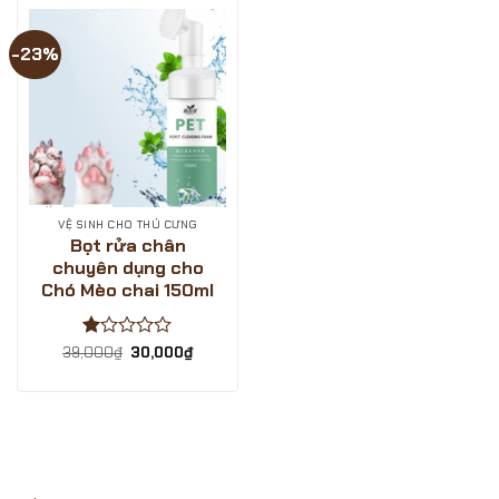
-23%
VỆ SINH CHO THÚ CƯNG
Bọt rửa chân
chuyên dụng cho
Chó Mèo chai 150ml
Được
Giá
Giá
39,000
₫
30,000
₫
gốc
hiện
xếp
là:
tại
hạng
39,000₫.
là:
1
30,000₫.
5
sao