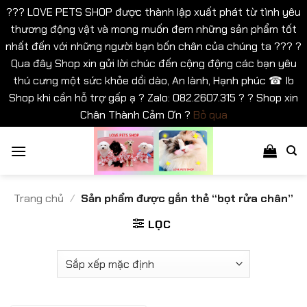
??? LOVE PETS SHOP được thành lập xuất phát từ tình yêu
thương động vật và mong muốn đem những sản phẩm tốt
nhất đến với những người bạn bốn chân của chúng ta ??? ?
Qua đây Shop xin gửi lời chúc đến cộng động các bạn yêu
thú cưng một sức khỏe dồi dào, An lành, Hạnh phúc ☎ Ib
Shop khi cần hỗ trợ gấp ạ ? Zalo: 082.2607.315 ? ? Shop xin
Chân Thành Cảm Ơn ?
Bỏ qua
Bỏ
qua
nội
dung
Trang chủ
/
Sản phẩm được gắn thẻ “bọt rửa chân”
LỌC