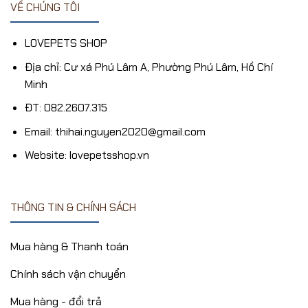
VỀ CHÚNG TÔI
LOVEPETS SHOP
Địa chỉ: Cư xá Phú Lâm A, Phường Phú Lâm, Hồ Chí
Minh
ĐT: 082.2607.315
Email: thihai.nguyen2020@gmail.com
Website: lovepetsshop.vn
THÔNG TIN & CHÍNH SÁCH
Mua hàng & Thanh toán
Chính sách vận chuyển
Mua hàng - đổi trả