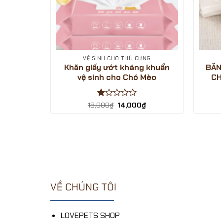
ƯNG
VỆ SINH CHO THÚ CƯNG
inh cho
Khăn giấy ướt kháng khuẩn
BĂN
ize nhỏ
vệ sinh cho Chó Mèo
CH
Được
Giá
Giá
18,000
₫
14,000
₫
gốc
hiện
xếp
Giá
₫
là:
tại
hạng
hiện
18,000₫.
là:
tại
1
14,000₫.
.
là:
5
28,000₫.
sao
VỀ CHÚNG TÔI
LOVEPETS SHOP