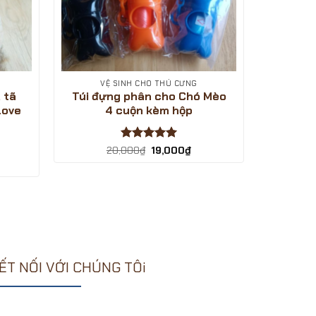
VỆ SINH CHO THÚ CƯNG
 tã
Túi đựng phân cho Chó Mèo
Love
4 cuộn kèm hộp
Được xếp
Giá
Giá
20,000
₫
19,000
₫
gốc
hiện
hạng
5
5
á
là:
tại
sao
ện
20,000₫.
là:
19,000₫.
,000₫.
ẾT NỐI VỚI CHÚNG TÔi