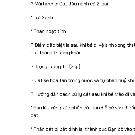
? Mùi hương: Cát đậu nành có 2 loại
* Trà Xanh
* Than hoạt tính
? Điểm đặc biệt là sau khi bé đi vệ sinh xong t
cát thông thường khác
? Trọng lượng: 6L (2kg)
? Cát sẽ hoà tan trong nước và tự phân huỷ khi
? Hướng dẫn cách xử lý cát sau khi bé Mèo đi vệ
* Bạn lấy xẻng xúc phần cát tại chỗ bé vừa đi rồ
cát
* Phần cát bị bết dính lại thành cục Bạn bỏ và