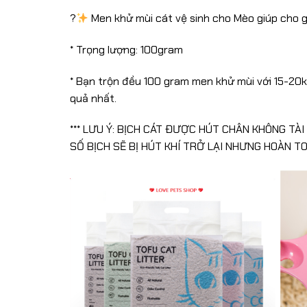
?
Men khử mùi cát vệ sinh cho Mèo giúp cho gi
* Trọng lượng: 100gram
* Bạn trộn đều 100 gram men khử mùi với 15-20
quả nhất.
*** LƯU Ý: BỊCH CÁT ĐƯỢC HÚT CHÂN KHÔNG TÀ
SỐ BỊCH SẼ BỊ HÚT KHÍ TRỞ LẠI NHƯNG HOÀN