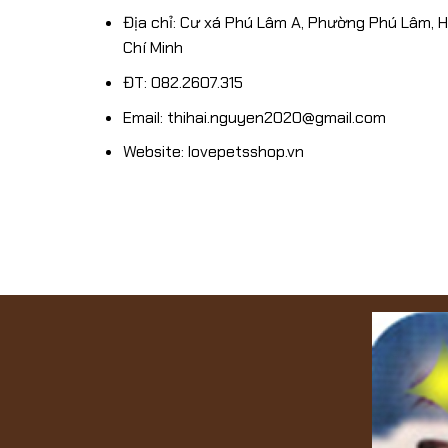
Địa chỉ: Cư xá Phú Lâm A, Phường Phú Lâm, 
Chí Minh
ĐT: 082.2607.315
Email: thihai.nguyen2020@gmail.com
Website: lovepetsshop.vn