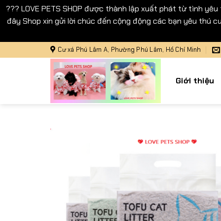
??? LOVE PETS SHOP được thành lập xuất phát từ tình yêu
đây Shop xin gửi lời chúc đến cộng động các bạn yêu thú cư
Bỏ
Cư xá Phú Lâm A, Phường Phú Lâm, Hồ Chí Minh
qua
nội
Giới thiệu
dung