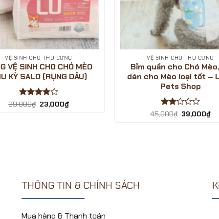
VỆ SINH CHO THÚ CƯNG
VỆ SINH CHO THÚ CƯNG
G VỆ SINH CHO CHÓ MÈO
Bỉm quần cho Chó Mèo,
U KỲ SALO (RỤNG DÂU)
dán cho Mèo loại tốt – 
Pets Shop
Được
Giá
Giá
39,000
₫
23,000
₫
gốc
hiện
xếp hạng
Được
Giá
Gi
45,000
₫
39,000
₫
là:
tại
4
5 sao
gốc
hi
xếp
39,000₫.
là:
là:
tại
hạng
23,000₫.
45,000₫.
là:
2
5
39
sao
THÔNG TIN & CHÍNH SÁCH
K
Mua hàng & Thanh toán