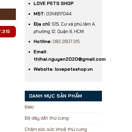
LOVE PETS SHOP
MST:
0314917044
Địa chỉ:
S15, Cư xá phú lâm A,
phường 12, Quận 6, HCM
.315
Hotline:
082.2607.315
Email:
thihai.nguyen2020@gmail.com
Website: lovepetsshop.vn
DANH MỤC SẢN PHẨM
Balo
Bộ dây dắt thú cưng
Chăm sóc sức khoẻ thú cưng