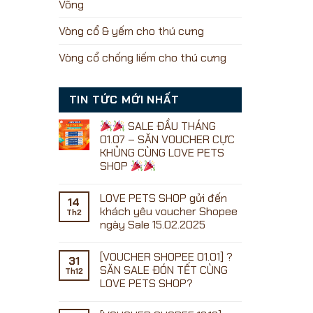
Võng
Vòng cổ & yếm cho thú cưng
Vòng cổ chống liếm cho thú cưng
TIN TỨC MỚI NHẤT
SALE ĐẦU THÁNG
01.07 – SĂN VOUCHER CỰC
KHỦNG CÙNG LOVE PETS
SHOP
Không
có
LOVE PETS SHOP gửi đến
bình
14
luận
khách yêu voucher Shopee
Th2
ở
ngày Sale 15.02.2025
Không
SALE
có
ĐẦU
[VOUCHER SHOPEE 01.01] ?
bình
31
THÁNG
luận
SĂN SALE ĐÓN TẾT CÙNG
01.07
Th12
ở
–
LOVE PETS SHOP?
LOVE
SĂN
PETS
Không
VOUCHER
SHOP
có
CỰC
gửi