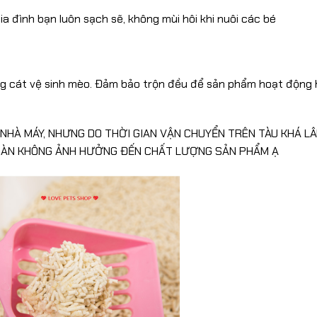
a đình bạn luôn sạch sẽ, không mùi hôi khi nuôi các bé
kg cát vệ sinh mèo. Đảm bảo trộn đều để sản phẩm hoạt động 
I NHÀ MÁY, NHƯNG DO THỜI GIAN VẬN CHUYỂN TRÊN TÀU KHÁ L
 TOÀN KHÔNG ẢNH HƯỞNG ĐẾN CHẤT LƯỢNG SẢN PHẨM Ạ