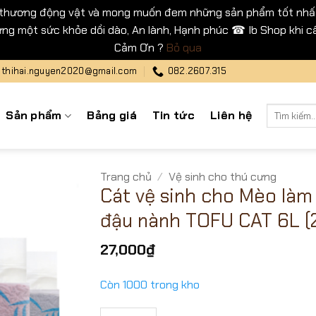
 thương động vật và mong muốn đem những sản phẩm tốt nhất
ng một sức khỏe dồi dào, An lành, Hạnh phúc ☎ Ib Shop khi cầ
Cảm Ơn ?
Bỏ qua
thihai.nguyen2020@gmail.com
082.2607.315
Tìm
Sản phẩm
Bảng giá
Tin tức
Liên hệ
kiếm:
Trang chủ
/
Vệ sinh cho thú cưng
Cát vệ sinh cho Mèo làm
đậu nành TOFU CAT 6L (
27,000
₫
Còn 1000 trong kho
Cát vệ sinh cho Mèo làm từ đậu nành TOFU