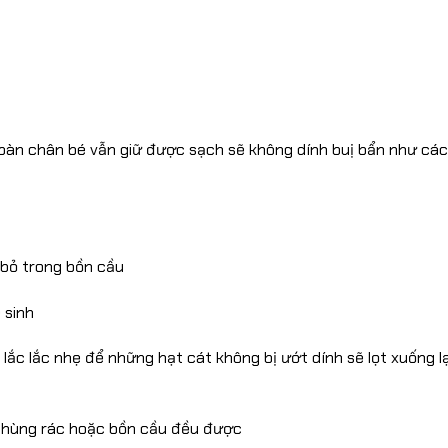
hì bàn chân bé vẫn giữ được sạch sẽ không dính buị bẩn như các 
 bỏ trong bồn cầu
 sinh
i lắc lắc nhẹ để những hạt cát không bị ướt dính sẽ lọt xuống l
o thùng rác hoặc bồn cầu đều được