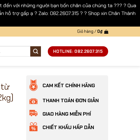
 đến với những người bạn bốn chân của chúng ta ??? ? Qua
n hỗ trợ gấp ạ ? Zalo: 082.2607.315 ? ? Shop xin Chân Thành
Giỏ hàng /
0
₫
HOTLINE: 082.2607.315
 từ
CAM KẾT CHÍNH HÃNG
2kg)
THANH TOÁN ĐƠN GIẢN
GIAO HÀNG MIỄN PHÍ
CHIẾT KHẤU HẤP DẪN
 CAT 6L (2kg) số lượng