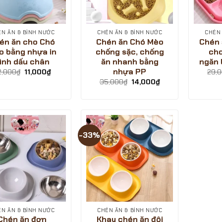
ÉN ĂN & BÌNH NƯỚC
CHÉN ĂN & BÌNH NƯỚC
CHÉN 
én ăn cho Chó
Chén ăn Chó Mèo
Chén 
o bằng nhựa in
chống sặc, chống
cho
ình dấu chân
ăn nhanh bằng
ngăn 
nhựa PP
Giá
Giá
2,000
₫
11,000
₫
29,
gốc
hiện
Giá
Giá
35,000
₫
14,000
₫
là:
tại
gốc
hiện
22,000₫.
là:
là:
tại
11,000₫.
35,000₫.
là:
14,000₫.
-33%
ÉN ĂN & BÌNH NƯỚC
CHÉN ĂN & BÌNH NƯỚC
Chén ăn đơn
Khay chén ăn đôi