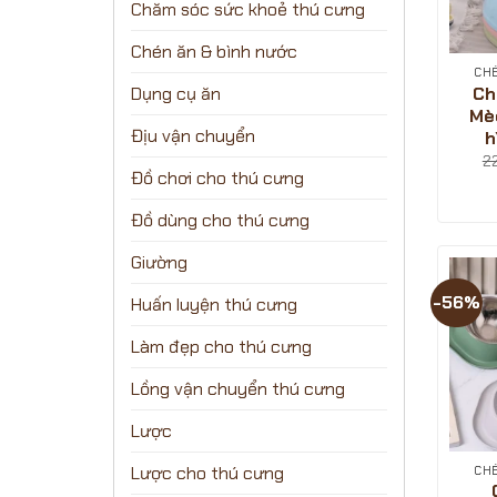
Chăm sóc sức khoẻ thú cưng
Chén ăn & bình nước
CH
Ch
Dụng cụ ăn
Mè
Địu vận chuyển
h
2
Đồ chơi cho thú cưng
Đồ dùng cho thú cưng
Giường
-56%
Huấn luyện thú cưng
Làm đẹp cho thú cưng
Lồng vận chuyển thú cưng
Lược
Lược cho thú cưng
CH