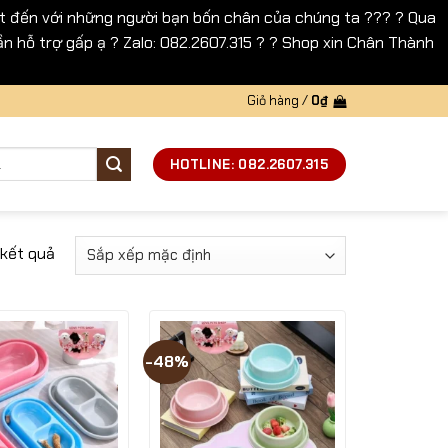
 đến với những người bạn bốn chân của chúng ta ??? ? Qua
n hỗ trợ gấp ạ ? Zalo: 082.2607.315 ? ? Shop xin Chân Thành
Giỏ hàng /
0
₫
HOTLINE: 082.2607.315
 kết quả
-48%