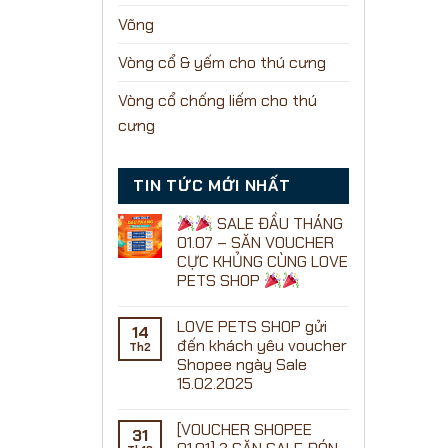
Võng
Vòng cổ & yếm cho thú cưng
Vòng cổ chống liếm cho thú
cưng
TIN TỨC MỚI NHẤT
SALE ĐẦU THÁNG
01.07 – SĂN VOUCHER
CỰC KHỦNG CÙNG LOVE
PETS SHOP
Không
có
LOVE PETS SHOP gửi
bình
14
luận
đến khách yêu voucher
Th2
ở
Shopee ngày Sale
15.02.2025
SALE
Không
ĐẦU
có
THÁNG
[VOUCHER SHOPEE
bình
01.07
31
luận
–