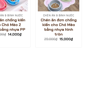
ĂN & BÌNH NƯỚC
CHÉN ĂN & BÌNH NƯỚC
ăn chống kiến
Chén ăn đơn chống
 Chó Mèo 2
kiến cho Chó Mèo
bằng nhựa PP
bằng nhựa hình
tròn
Giá
Giá
000
₫
14,000
₫
gốc
hiện
Giá
Giá
29,000
₫
15,000
₫
là:
tại
gốc
hiện
29,000₫.
là:
là:
tại
14,000₫.
29,000₫.
là:
15,000₫.