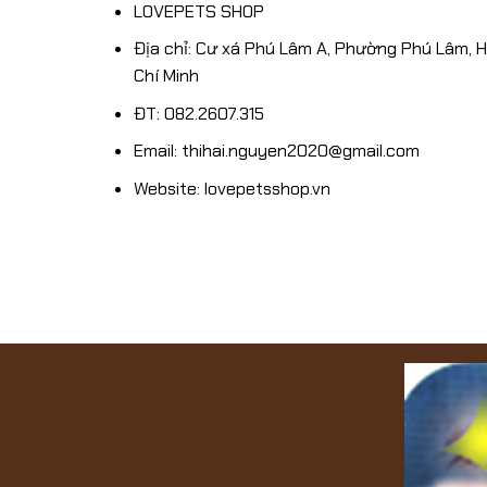
SHOP
LOVEPETS SHOP
1/12/2024
Địa chỉ: Cư xá Phú Lâm A, Phường Phú Lâm, 
Chí Minh
ĐT: 082.2607.315
Email: thihai.nguyen2020@gmail.com
Website: lovepetsshop.vn