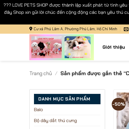
??? LOVE PETS SHOP được thành lập xuất phát từ tình yêu
đây Shop xin gửi lời chúc đến cộng động các bạn yêu thú cư
Bỏ
Cư xá Phú Lâm A, Phường Phú Lâm, Hồ Chí Minh
qua
nội
Giới thiệu
dung
Trang chủ
/
Sản phẩm được gắn thẻ “C
DANH MỤC SẢN PHẨM
-50%
Balo
Bộ dây dắt thú cưng