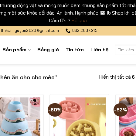
 thương động vật và mong muốn đem những sản phẩm tốt nhất
ng một sức khỏe dồi dào, An lành, Hạnh phúc ☎ Ib Shop khi cầ
Cảm Ơn ?
Bỏ qua
thihai.nguyen2020@gmail.com
082.2607.315
Tìm
Sản phẩm
Bảng giá
Tin tức
Liên hệ
kiếm:
Hiển thị tất cả 6
hén ăn cho cho mèo”
-60%
-52%