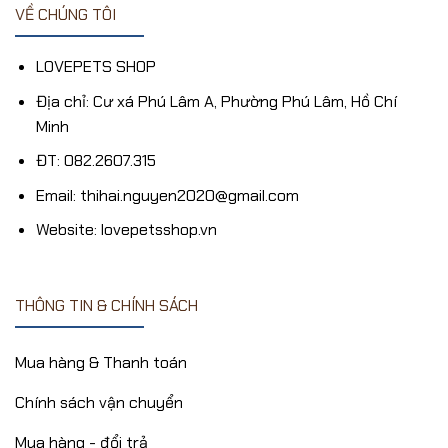
VỀ CHÚNG TÔI
LOVEPETS SHOP
Địa chỉ: Cư xá Phú Lâm A, Phường Phú Lâm, Hồ Chí
Minh
ĐT: 082.2607.315
Email: thihai.nguyen2020@gmail.com
Website: lovepetsshop.vn
THÔNG TIN & CHÍNH SÁCH
Mua hàng & Thanh toán
Chính sách vận chuyển
Mua hàng - đổi trả