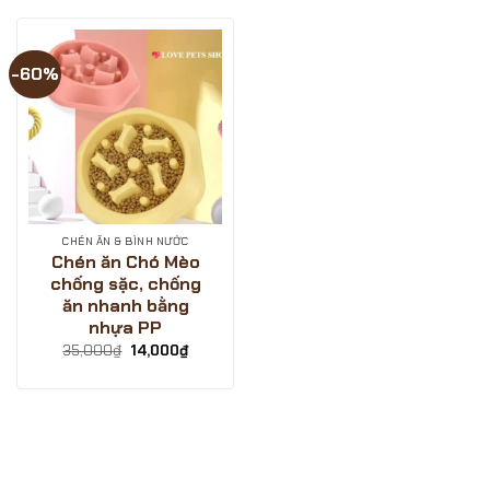
-60%
CHÉN ĂN & BÌNH NƯỚC
Chén ăn Chó Mèo
chống sặc, chống
ăn nhanh bằng
nhựa PP
Giá
Giá
35,000
₫
14,000
₫
gốc
hiện
là:
tại
35,000₫.
là:
14,000₫.