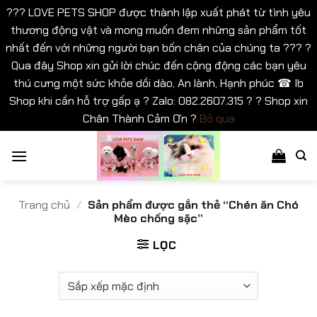
??? LOVE PETS SHOP được thành lập xuất phát từ tình yêu
thương động vật và mong muốn đem những sản phẩm tốt
nhất đến với những người bạn bốn chân của chúng ta ??? ?
Qua đây Shop xin gửi lời chúc đến cộng động các bạn yêu
thú cưng một sức khỏe dồi dào, An lành, Hạnh phúc ☎ Ib
Shop khi cần hỗ trợ gấp ạ ? Zalo: 082.2607.315 ? ? Shop xin
Chân Thành Cảm Ơn ?
Bỏ qua
Bỏ
qua
nội
dung
Trang chủ
/
Sản phẩm được gắn thẻ “Chén ăn Chó
Mèo chống sặc”
LỌC