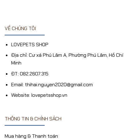
21,000₫.
VỀ CHÚNG TÔI
LOVEPETS SHOP
Địa chỉ: Cư xá Phú Lâm A, Phường Phú Lâm, Hồ Chí
Minh
ĐT: 082.2607.315
Email: thihai.nguyen2020@gmail.com
Website: lovepetsshop.vn
THÔNG TIN & CHÍNH SÁCH
Mua hàng & Thanh toán