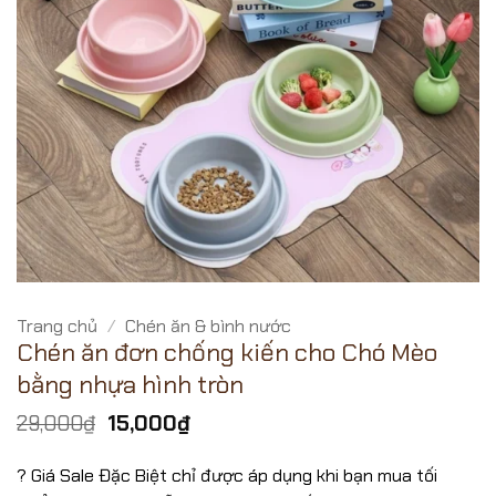
Trang chủ
/
Chén ăn & bình nước
Chén ăn đơn chống kiến cho Chó Mèo
bằng nhựa hình tròn
Giá
Giá
29,000
₫
15,000
₫
gốc
hiện
là:
tại
? Giá Sale Đặc Biệt chỉ được áp dụng khi bạn mua tối
29,000₫.
là: