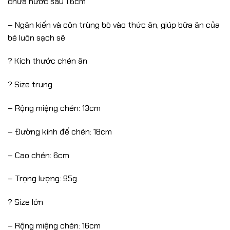
chứa nước sâu 1.6cm
– Ngăn kiến và côn trùng bò vào thức ăn, giúp bữa ăn của
bé luôn sạch sẽ
? Kích thước chén ăn
? Size trung
– Rộng miệng chén: 13cm
– Đường kính đế chén: 18cm
– Cao chén: 6cm
– Trọng lượng: 95g
? Size lớn
– Rộng miệng chén: 16cm