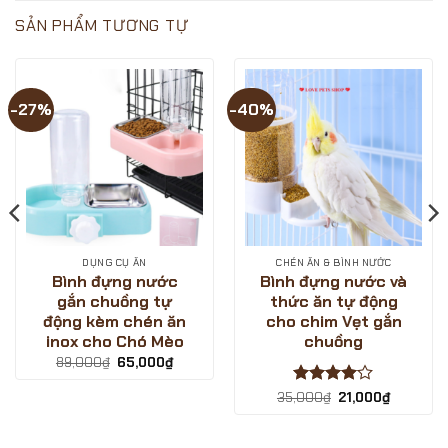
PETS
SINH
Cùng
SHOP?
NHẬT
LOVE
SẢN PHẨM TƯƠNG TỰ
–
PETS
GIẢM
SHOP
GIÁ
săn
CỰC
deal
SÂU
giá
?
hời
-27%
-40%
-
ngày
LOVE
sale
PETS
1/12/2024
SHOP
DỤNG CỤ ĂN
CHÉN ĂN & BÌNH NƯỚC
Bình đựng nước
Bình đựng nước và
gắn chuồng tự
thức ăn tự động
động kèm chén ăn
cho chim Vẹt gắn
inox cho Chó Mèo
chuồng
Giá
Giá
89,000
₫
65,000
₫
gốc
hiện
là:
tại
₫.
Được
Giá
Giá
35,000
₫
21,000
₫
89,000₫.
là:
gốc
hiện
xếp hạng
65,000₫.
là:
tại
4
5 sao
35,000₫.
là: