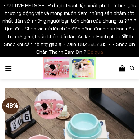
??? LOVE PETS SHOP được thành lập xuất phát từ tình yêu
thương động vật và mong muốn đem những sản phẩm tốt
nhất đến với những người bạn bốn chân của chúng ta ??? ?
Qua đây Shop xin gửi lời chúc đến cộng động các bạn yêu
thú cưng một sức khỏe dồi dào, An lành, Hạnh phúc ☎ Ib
Shop khi cần hỗ trợ gấp ạ ? Zalo: 082.2607.315 ? ? Shop xin
Chân Thành Cảm Ơn ?
Bỏ qua
Bỏ
qua
nội
dung
-48%