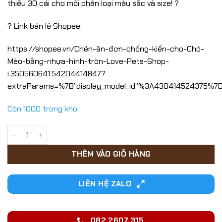
thiểu 30 cái cho mỗi phân loại màu sắc và size! ?
15,000₫.
? Link bán lẻ Shopee:
https://shopee.vn/Chén-ăn-đơn-chống-kiến-cho-Chó-
Mèo-bằng-nhựa-hình-tròn-Love-Pets-Shop-
i.350560641.54204414847?
extraParams=%7B”display_model_id”%3A430414524375%7
Còn 1000 trong kho
Chén ăn đơn chống kiến cho Chó Mèo bằng nhựa hình tròn s
THÊM VÀO GIỎ HÀNG
LIÊN HỆ ZALO
082.2607.315