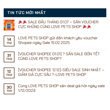
TIN TỨC MỚI NHẤT
SALE ĐẦU THÁNG 01.07 – SĂN VOUCHER
CỰC KHỦNG CÙNG LOVE PETS SHOP
Không
có
LOVE PETS SHOP gửi đến khách yêu voucher
bình
14
luận
Shopee ngày Sale 15.02.2025
Th2
ở
Không
có
[VOUCHER SHOPEE 01.01] ? SĂN SALE ĐÓN TẾT
SALE
bình
31
ĐẦU
luận
CÙNG LOVE PETS SHOP?
Th12
ở
THÁNG
LOVE
01.07
Không
PETS
–
có
[VOUCHER SHOPEE 12.12]-SIÊU SALE SINH NHẬT –
SHOP
SĂN
bình
12
gửi
VOUCHER
luận
GIẢM GIÁ CỰC SÂU ?-LOVE PETS SHOP
Th12
đến
ở
CỰC
khách
[VOUCHER
KHỦNG
Không
yêu
SHOPEE
CÙNG
có
Cùng LOVE PETS SHOP săn deal giá hời ngày sale
voucher
01.01]
LOVE
bình
30
Shopee
?
PETS
luận
1/12/2024
Th11
ngày
SĂN
ở
SHOP
Sale
SALE
[VOUCHER
Không
15.02.2025
ĐÓN
SHOPEE
có
TẾT
12.12]-
bình
CÙNG
SIÊU
luận
LOVE
SALE
ở