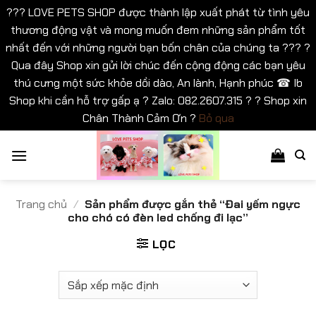
??? LOVE PETS SHOP được thành lập xuất phát từ tình yêu
thương động vật và mong muốn đem những sản phẩm tốt
nhất đến với những người bạn bốn chân của chúng ta ??? ?
Qua đây Shop xin gửi lời chúc đến cộng động các bạn yêu
thú cưng một sức khỏe dồi dào, An lành, Hạnh phúc ☎ Ib
Shop khi cần hỗ trợ gấp ạ ? Zalo: 082.2607.315 ? ? Shop xin
Chân Thành Cảm Ơn ?
Bỏ qua
Bỏ
qua
nội
dung
Trang chủ
/
Sản phẩm được gắn thẻ “Đai yếm ngực
cho chó có đèn led chống đi lạc”
LỌC