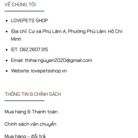
VỀ CHÚNG TÔI
LOVEPETS SHOP
Địa chỉ: Cư xá Phú Lâm A, Phường Phú Lâm, Hồ Chí
Minh
ĐT: 082.2607.315
Email: thihai.nguyen2020@gmail.com
Website: lovepetsshop.vn
THÔNG TIN & CHÍNH SÁCH
Mua hàng & Thanh toán
Chính sách vận chuyển
Mua hàng - đổi trả