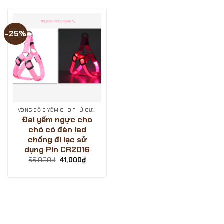
-25%
VÒNG CỔ & YẾM CHO THÚ CƯNG
Đai yếm ngực cho
chó có đèn led
chống đi lạc sử
dụng Pin CR2016
Giá
Giá
55,000
₫
41,000
₫
gốc
hiện
là:
tại
55,000₫.
là:
41,000₫.