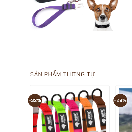
SẢN PHẨM TƯƠNG TỰ
-32%
-29%