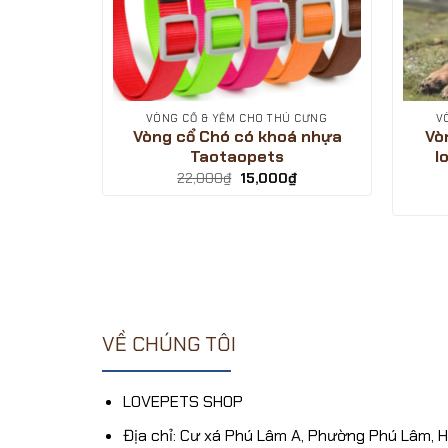
Ú CƯNG
VÒNG CỔ & YẾM CHO THÚ CƯNG
V
cổ cho
Vòng cổ Chó có khoá nhựa
Vò
bằng da
Taotaopets
l
Giá
Giá
22,000
₫
15,000
₫
gốc
hiện
Giá
₫
là:
tại
hiện
22,000₫.
là:
tại
15,000₫.
.
là:
9,000₫.
VỀ CHÚNG TÔI
LOVEPETS SHOP
Địa chỉ: Cư xá Phú Lâm A, Phường Phú Lâm, 