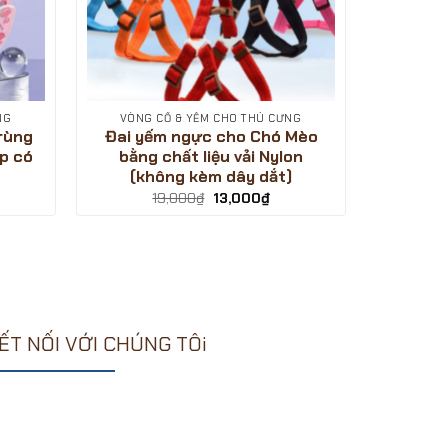
NG
VÒNG CỔ & YẾM CHO THÚ CƯNG
trùng
Đai yếm ngực cho Chó Mèo
p có
bằng chất liệu vải Nylon
(không kèm dây dắt)
á
Giá
Giá
19,000
₫
13,000
₫
ện
gốc
hiện
là:
tại
19,000₫.
là:
,000₫.
13,000₫.
ẾT NỐI VỚI CHÚNG TÔi