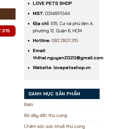
LOVE PETS SHOP
MST:
0314917044
Địa chỉ:
S15, Cư xá phú lâm A,
phường 12, Quận 6, HCM
.315
Hotline:
082.2607.315
Email:
thihai.nguyen2020@gmail.com
Website: lovepetsshop.vn
DANH MỤC SẢN PHẨM
Balo
Bộ dây dắt thú cưng
Chăm sóc sức khoẻ thú cưng