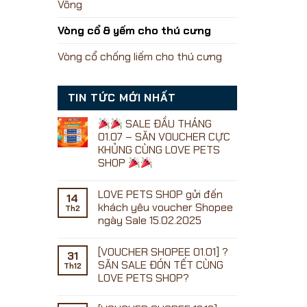
Võng
Vòng cổ & yếm cho thú cưng
Vòng cổ chống liếm cho thú cưng
TIN TỨC MỚI NHẤT
SALE ĐẦU THÁNG
01.07 – SĂN VOUCHER CỰC
KHỦNG CÙNG LOVE PETS
SHOP
Không
có
LOVE PETS SHOP gửi đến
bình
14
luận
khách yêu voucher Shopee
Th2
ở
ngày Sale 15.02.2025
Không
SALE
có
ĐẦU
[VOUCHER SHOPEE 01.01] ?
bình
31
THÁNG
luận
SĂN SALE ĐÓN TẾT CÙNG
01.07
Th12
ở
–
LOVE PETS SHOP?
LOVE
SĂN
PETS
Không
VOUCHER
SHOP
có
CỰC
gửi