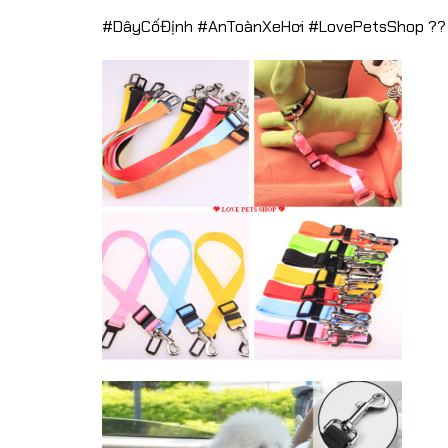
#DâyCốĐịnh #AnToànXeHơi #LovePetsShop ??