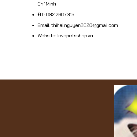
Chí Minh
ĐT: 082.2607.315
Email: thihai.nguyen2020@gmail.com
Website: lovepetsshop.vn