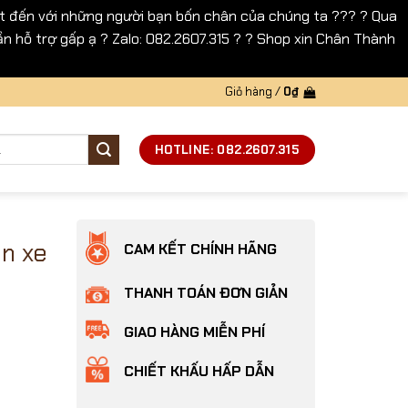
 đến với những người bạn bốn chân của chúng ta ??? ? Qua
n hỗ trợ gấp ạ ? Zalo: 082.2607.315 ? ? Shop xin Chân Thành
Giỏ hàng /
0
₫
HOTLINE: 082.2607.315
n xe
CAM KẾT CHÍNH HÃNG
THANH TOÁN ĐƠN GIẢN
GIAO HÀNG MIỄN PHÍ
CHIẾT KHẤU HẤP DẪN