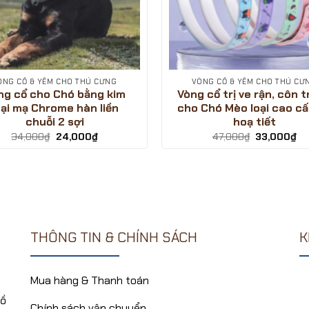
ÒNG CỔ & YẾM CHO THÚ CƯNG
VÒNG CỔ & YẾM CHO THÚ CƯ
ng cổ cho Chó bằng kim
Vòng cổ trị ve rận, côn 
oại mạ Chrome hàn liền
cho Chó Mèo loại cao cấ
chuỗi 2 sợi
hoạ tiết
Giá
Giá
Giá
Gi
34,000
₫
24,000
₫
47,000
₫
33,000
₫
gốc
hiện
gốc
hi
là:
tại
là:
tại
34,000₫.
là:
47,000₫.
là:
24,000₫.
33
THÔNG TIN & CHÍNH SÁCH
K
Mua hàng & Thanh toán
Hồ
Chính sách vận chuyển