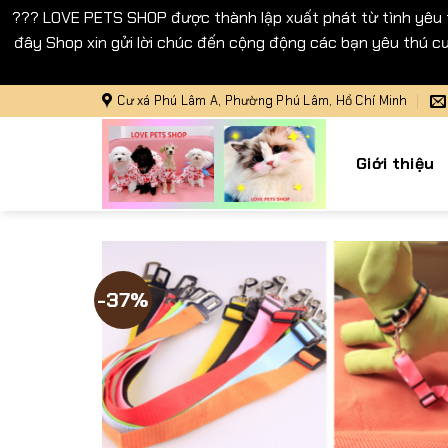
??? LOVE PETS SHOP được thành lập xuất phát từ tình yêu
đây Shop xin gửi lời chúc đến cộng động các bạn yêu thú cư
Bỏ
Cư xá Phú Lâm A, Phường Phú Lâm, Hồ Chí Minh
qua
nội
Giới thiệu
dung
-37%