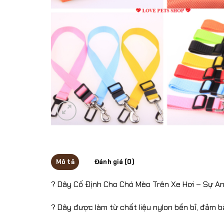
Mô tả
Đánh giá (0)
? Dây Cố Định Cho Chó Mèo Trên Xe Hơi – Sự A
? Dây được làm từ chất liệu nylon bền bỉ, đảm 