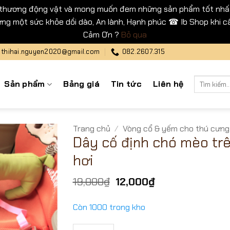
 thương động vật và mong muốn đem những sản phẩm tốt nhất
ng một sức khỏe dồi dào, An lành, Hạnh phúc ☎ Ib Shop khi cầ
Cảm Ơn ?
Bỏ qua
thihai.nguyen2020@gmail.com
082.2607.315
Tìm
Sản phẩm
Bảng giá
Tin tức
Liên hệ
kiếm:
Trang chủ
/
Vòng cổ & yếm cho thú cưng
Dây cố định chó mèo trê
hơi
Giá
Giá
19,000
₫
12,000
₫
gốc
hiện
là:
tại
Còn 1000 trong kho
19,000₫.
là:
12,000₫.
Dây cố định chó mèo trên xe hơi số lượng