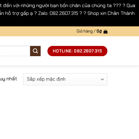
 đến với những người bạn bốn chân của chúng ta ??? ? Qua
n hỗ trợ gấp ạ ? Zalo: 082.2607.315 ? ? Shop xin Chân Thành
Giỏ hàng /
0
₫
HOTLINE: 082.2607.315
duy nhất