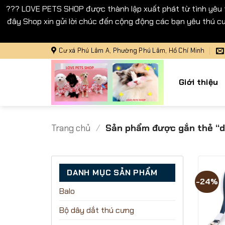
??? LOVE PETS SHOP được thành lập xuất phát từ tình yêu
đây Shop xin gửi lời chúc đến cộng động các bạn yêu thú cư
Bỏ
Cư xá Phú Lâm A, Phường Phú Lâm, Hồ Chí Minh
qua
nội
Giới thiệu
dung
Trang chủ
/
Sản phẩm được gắn thẻ “d
DANH MỤC SẢN PHẨM
-24%
Balo
Bộ dây dắt thú cưng