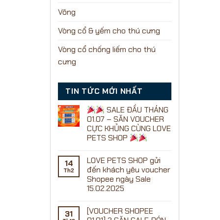
Võng
Vòng cổ & yếm cho thú cưng
Vòng cổ chống liếm cho thú
cưng
TIN TỨC MỚI NHẤT
SALE ĐẦU THÁNG
01.07 – SĂN VOUCHER
CỰC KHỦNG CÙNG LOVE
PETS SHOP
Không
có
LOVE PETS SHOP gửi
bình
14
luận
đến khách yêu voucher
Th2
ở
Shopee ngày Sale
15.02.2025
SALE
Không
ĐẦU
có
THÁNG
[VOUCHER SHOPEE
bình
01.07
31
luận
–