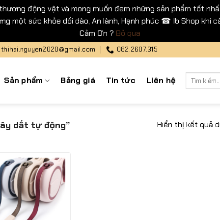
 thương động vật và mong muốn đem những sản phẩm tốt nhất
ng một sức khỏe dồi dào, An lành, Hạnh phúc ☎ Ib Shop khi cầ
Cảm Ơn ?
Bỏ qua
thihai.nguyen2020@gmail.com
082.2607.315
Tìm
Sản phẩm
Bảng giá
Tin tức
Liên hệ
kiếm:
Hiển thị kết quả 
ây dắt tự động”