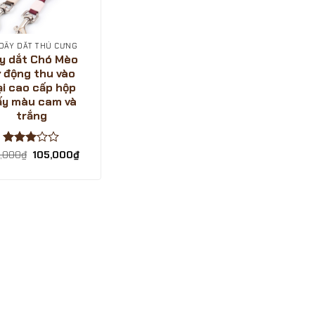
 DÂY DẮT THÚ CƯNG
y dắt Chó Mèo
 động thu vào
ại cao cấp hộp
ấy màu cam và
trắng
Được
Giá
Giá
,000
₫
105,000
₫
gốc
hiện
xếp
là:
tại
hạng
3
139,000₫.
là:
5 sao
105,000₫.