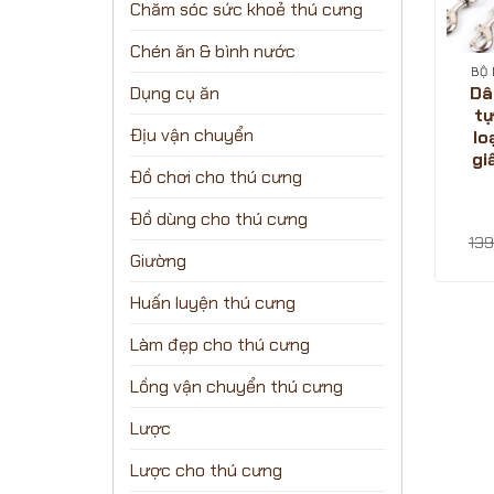
Chăm sóc sức khoẻ thú cưng
Chén ăn & bình nước
BỘ
Dâ
Dụng cụ ăn
tự
Địu vận chuyển
lo
gi
Đồ chơi cho thú cưng
Đồ dùng cho thú cưng
139
Giường
Huấn luyện thú cưng
Làm đẹp cho thú cưng
Lồng vận chuyển thú cưng
Lược
Lược cho thú cưng