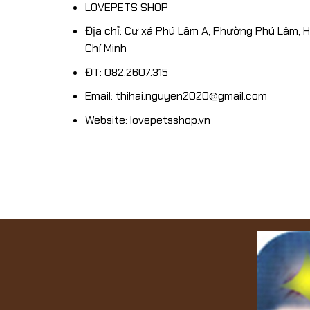
SHOP
LOVEPETS SHOP
1/12/2024
Địa chỉ: Cư xá Phú Lâm A, Phường Phú Lâm, 
Chí Minh
ĐT: 082.2607.315
Email: thihai.nguyen2020@gmail.com
Website: lovepetsshop.vn