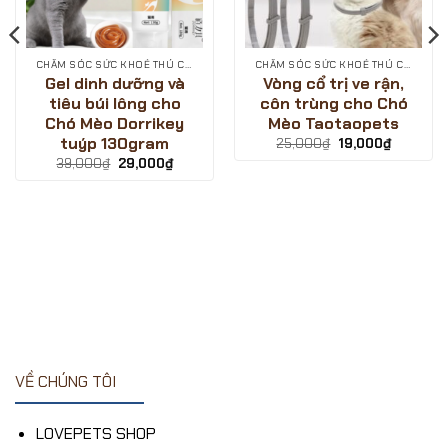
CHĂM SÓC SỨC KHOẺ THÚ CƯNG
CHĂM SÓC SỨC KHOẺ THÚ CƯNG
Gel dinh dưỡng và
Vòng cổ trị ve rận,
tiêu búi lông cho
côn trùng cho Chó
Chó Mèo Dorrikey
Mèo Taotaopets
tuýp 130gram
Giá
Giá
25,000
₫
19,000
₫
gốc
hiện
Giá
Giá
39,000
₫
29,000
₫
là:
tại
gốc
hiện
25,000₫.
là:
là:
tại
19,000₫.
39,000₫.
là:
29,000₫.
₫.
VỀ CHÚNG TÔI
LOVEPETS SHOP