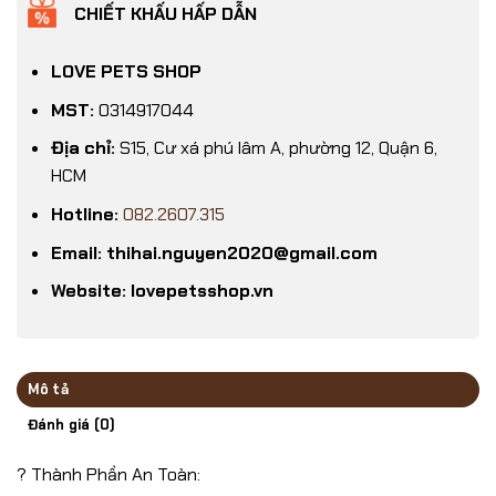
CHIẾT KHẤU HẤP DẪN
LOVE PETS SHOP
MST:
0314917044
Địa chỉ:
S15, Cư xá phú lâm A, phường 12, Quận 6,
HCM
Hotline:
082.2607.315
Email: thihai.nguyen2020@gmail.com
Website: lovepetsshop.vn
Mô tả
Đánh giá (0)
? Thành Phần An Toàn: