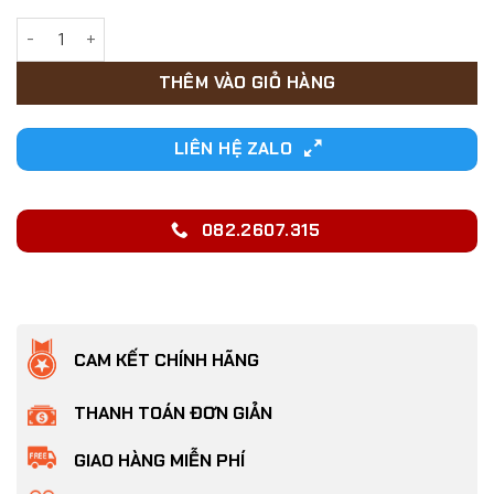
8,000₫.
Nhỏ gáy trị ve rận cho Chó Mèo loại A dạng ống dung tích 1m
THÊM VÀO GIỎ HÀNG
LIÊN HỆ ZALO
082.2607.315
CAM KẾT CHÍNH HÃNG
THANH TOÁN ĐƠN GIẢN
GIAO HÀNG MIỄN PHÍ