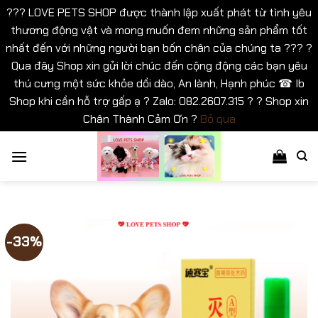
??? LOVE PETS SHOP được thành lập xuất phát từ tình yêu
thương động vật và mong muốn đem những sản phẩm tốt
nhất đến với những người bạn bốn chân của chúng ta ??? ?
Qua đây Shop xin gửi lời chúc đến cộng động các bạn yêu
thú cưng một sức khỏe dồi dào, An lành, Hạnh phúc ☎ Ib
Shop khi cần hỗ trợ gấp ạ ? Zalo: 082.2607.315 ? ? Shop xin
Chân Thành Cảm Ơn ?
Bỏ qua
Bỏ
qua
nội
dung
-33%