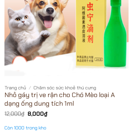
Trang chủ
/
Chăm sóc sức khoẻ thú cưng
Nhỏ gáy trị ve rận cho Chó Mèo loại A
dạng ống dung tích 1ml
Giá
Giá
12,000
₫
8,000
₫
gốc
hiện
là:
tại
Còn 1000 trong kho
12,000₫.
là: