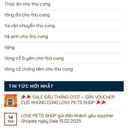
Thức ăn cho thú cưng
tông đơ cho thú cưng
túi vận chuyển thú cưng
Vệ sinh cho thú cưng
Võng
Vòng cổ & yếm cho thú cưng
Vòng cổ chống liếm cho thú cưng
TIN TỨC MỚI NHẤT
SALE ĐẦU THÁNG 01.07 – SĂN VOUCHER
CỰC KHỦNG CÙNG LOVE PETS SHOP
Không
có
LOVE PETS SHOP gửi đến khách yêu voucher
bình
14
luận
Shopee ngày Sale 15.02.2025
Th2
ở
Không