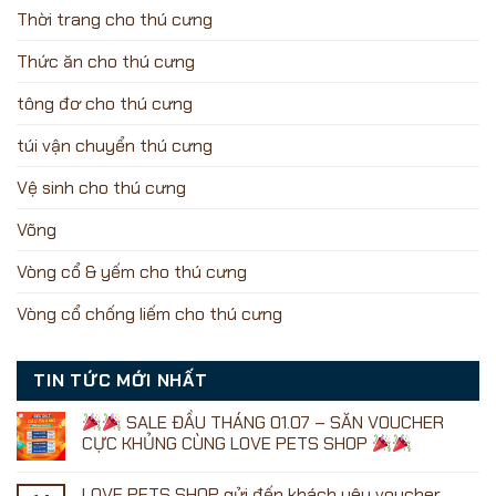
Thời trang cho thú cưng
Thức ăn cho thú cưng
tông đơ cho thú cưng
túi vận chuyển thú cưng
Vệ sinh cho thú cưng
Võng
Vòng cổ & yếm cho thú cưng
Vòng cổ chống liếm cho thú cưng
TIN TỨC MỚI NHẤT
SALE ĐẦU THÁNG 01.07 – SĂN VOUCHER
CỰC KHỦNG CÙNG LOVE PETS SHOP
Không
có
LOVE PETS SHOP gửi đến khách yêu voucher
bình