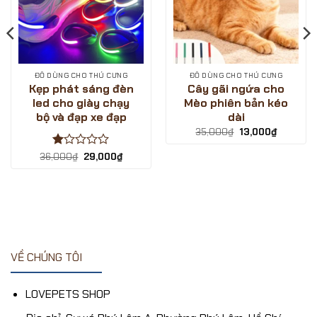
ĐỒ DÙNG CHO THÚ CƯNG
ĐỒ DÙNG CHO THÚ CƯNG
Kẹp phát sáng đèn
Cây gãi ngứa cho
led cho giày chạy
Mèo phiên bản kéo
bộ và đạp xe đạp
dài
Giá
Giá
35,000
₫
13,000
₫
gốc
hiện
là:
tại
Được
Giá
Giá
36,000
₫
29,000
₫
35,000₫.
là:
gốc
hiện
xếp
.
13,000₫.
là:
tại
hạng
36,000₫.
là:
1
29,000₫.
5
sao
VỀ CHÚNG TÔI
LOVEPETS SHOP