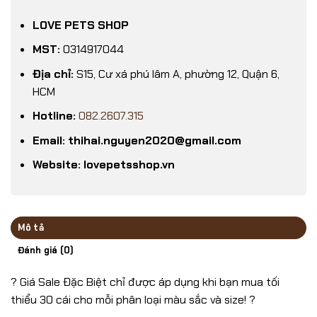
LOVE PETS SHOP
MST:
0314917044
Địa chỉ:
S15, Cư xá phú lâm A, phường 12, Quận 6,
HCM
Hotline:
082.2607.315
Email: thihai.nguyen2020@gmail.com
Website: lovepetsshop.vn
Mô tả
Đánh giá (0)
? Giá Sale Đặc Biệt chỉ được áp dụng khi bạn mua tối
thiểu 30 cái cho mỗi phân loại màu sắc và size! ?