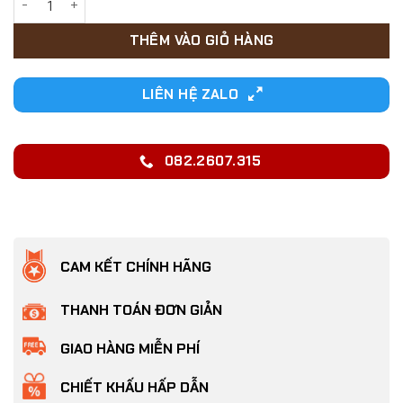
THÊM VÀO GIỎ HÀNG
LIÊN HỆ ZALO
082.2607.315
CAM KẾT CHÍNH HÃNG
THANH TOÁN ĐƠN GIẢN
GIAO HÀNG MIỄN PHÍ
CHIẾT KHẤU HẤP DẪN