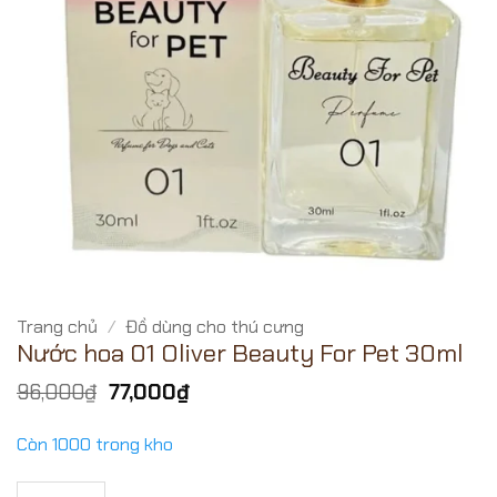
Trang chủ
/
Đồ dùng cho thú cưng
Nước hoa 01 Oliver Beauty For Pet 30ml
Giá
Giá
96,000
₫
77,000
₫
gốc
hiện
là:
tại
Còn 1000 trong kho
96,000₫.
là:
77,000₫.
Nước hoa 01 Oliver Beauty For Pet 30ml số lượng