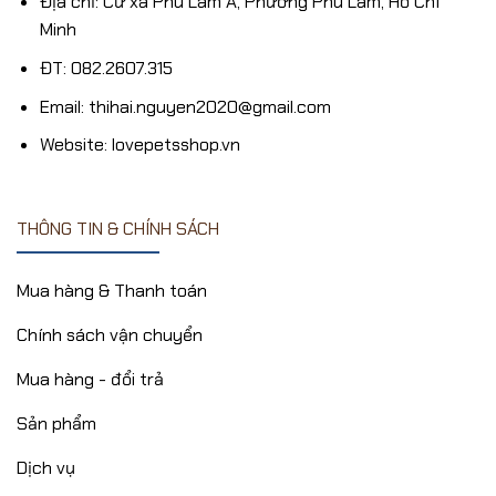
Địa chỉ: Cư xá Phú Lâm A, Phường Phú Lâm, Hồ Chí
Minh
ĐT: 082.2607.315
Email: thihai.nguyen2020@gmail.com
Website: lovepetsshop.vn
THÔNG TIN & CHÍNH SÁCH
Mua hàng & Thanh toán
Chính sách vận chuyển
Mua hàng - đổi trả
Sản phẩm
Dịch vụ