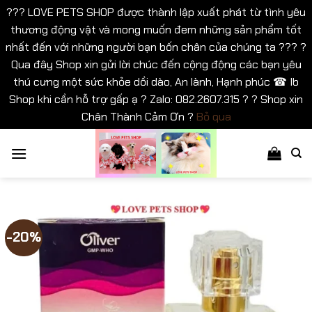
??? LOVE PETS SHOP được thành lập xuất phát từ tình yêu
thương động vật và mong muốn đem những sản phẩm tốt
nhất đến với những người bạn bốn chân của chúng ta ??? ?
Qua đây Shop xin gửi lời chúc đến cộng động các bạn yêu
thú cưng một sức khỏe dồi dào, An lành, Hạnh phúc ☎ Ib
Shop khi cần hỗ trợ gấp ạ ? Zalo: 082.2607.315 ? ? Shop xin
Chân Thành Cảm Ơn ?
Bỏ qua
Bỏ
qua
nội
dung
-20%