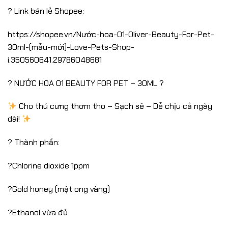
? Link bán lẻ Shopee:
https://shopee.vn/Nước-hoa-01-Oliver-Beauty-For-Pet-
30ml-(mẫu-mới)-Love-Pets-Shop-
i.350560641.29786048681
? NƯỚC HOA 01 BEAUTY FOR PET – 30ML ?
Cho thú cưng thơm tho – Sạch sẽ – Dễ chịu cả ngày
dài!
? Thành phần:
?Chlorine dioxide 1ppm
?Gold honey (mật ong vàng)
?Ethanol vừa đủ