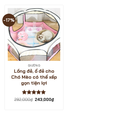
-17%
GIƯỜNG
Lồng đẻ, ổ đẻ cho
Chó Mèo có thể xếp
gọn tiện lợi
Được xếp
Giá
Giá
292,000
₫
243,000
₫
gốc
hiện
hạng
5
5
là:
tại
sao
292,000₫.
là:
243,000₫.