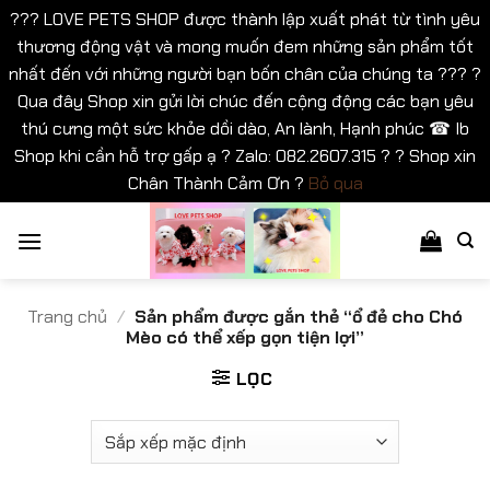
??? LOVE PETS SHOP được thành lập xuất phát từ tình yêu
thương động vật và mong muốn đem những sản phẩm tốt
nhất đến với những người bạn bốn chân của chúng ta ??? ?
Qua đây Shop xin gửi lời chúc đến cộng động các bạn yêu
thú cưng một sức khỏe dồi dào, An lành, Hạnh phúc ☎ Ib
Shop khi cần hỗ trợ gấp ạ ? Zalo: 082.2607.315 ? ? Shop xin
Chân Thành Cảm Ơn ?
Bỏ qua
Bỏ
qua
nội
dung
Trang chủ
/
Sản phẩm được gắn thẻ “ổ đẻ cho Chó
Mèo có thể xếp gọn tiện lợi”
LỌC