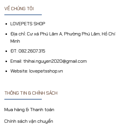
VỀ CHÚNG TÔI
LOVEPETS SHOP
Địa chỉ: Cư xá Phú Lâm A, Phường Phú Lâm, Hồ Chí
Minh
ĐT: 082.2607.315
Email: thihai.nguyen2020@gmail.com
Website: lovepetsshop.vn
THÔNG TIN & CHÍNH SÁCH
Mua hàng & Thanh toán
Chính sách vận chuyển