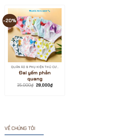
-20%
QUẦN ÁO & PHỤ KIỆN THÚ CƯNG
Đai yếm phản
quang
Giá
Giá
35,000
₫
28,000
₫
gốc
hiện
là:
tại
35,000₫.
là:
28,000₫.
VỀ CHÚNG TÔI