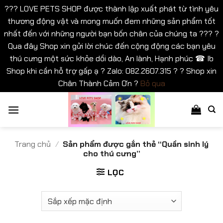
??? LOVE PETS SHOP được thành lập xuất phát từ tình yêu
thương động vật và mong muốn đem những sản phẩm tốt
nhất đến với những người bạn bốn chân của chúng ta ??? ?
Qua đây Shop xin gửi lời chúc đến cộng động các bạn yêu
thú cưng một sức khỏe dồi dào, An lành, Hạnh phúc ☎ Ib
Shop khi cần hỗ trợ gấp ạ ? Zalo: 082.2607.315 ? ? Shop xin
Chân Thành Cảm Ơn ?
Bỏ qua
Bỏ
qua
nội
dung
Trang chủ
/
Sản phẩm được gắn thẻ “Quần sinh lý
cho thú cưng”
LỌC