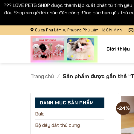
??? LOVE PETS SHOP được thành lập xuất phát từ tình yêu
đây Shop xin gửi lời chúc đến cộng động các bạn yêu thú cư
Bỏ
Cư xá Phú Lâm A, Phường Phú Lâm, Hồ Chí Minh
qua
nội
Giới thiệu
dung
Trang chủ
/
Sản phẩm được gắn thẻ “T
DANH MỤC SẢN PHẨM
-24%
Balo
Bộ dây dắt thú cưng