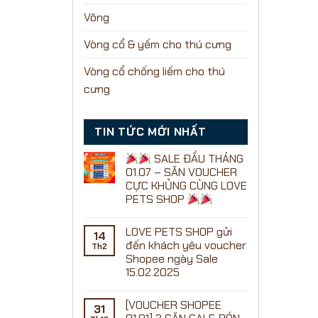
Võng
Vòng cổ & yếm cho thú cưng
Vòng cổ chống liếm cho thú
cưng
TIN TỨC MỚI NHẤT
SALE ĐẦU THÁNG
01.07 – SĂN VOUCHER
CỰC KHỦNG CÙNG LOVE
PETS SHOP
Không
có
LOVE PETS SHOP gửi
bình
14
luận
đến khách yêu voucher
Th2
ở
Shopee ngày Sale
15.02.2025
SALE
Không
ĐẦU
có
THÁNG
[VOUCHER SHOPEE
bình
01.07
31
luận
–