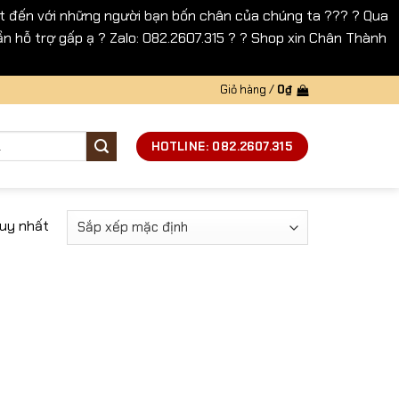
 đến với những người bạn bốn chân của chúng ta ??? ? Qua
n hỗ trợ gấp ạ ? Zalo: 082.2607.315 ? ? Shop xin Chân Thành
Giỏ hàng /
0
₫
HOTLINE: 082.2607.315
duy nhất