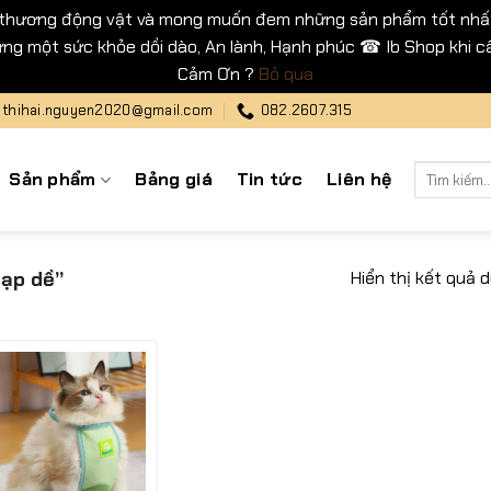
 thương động vật và mong muốn đem những sản phẩm tốt nhất
ng một sức khỏe dồi dào, An lành, Hạnh phúc ☎ Ib Shop khi cầ
Cảm Ơn ?
Bỏ qua
thihai.nguyen2020@gmail.com
082.2607.315
Tìm
Sản phẩm
Bảng giá
Tin tức
Liên hệ
kiếm:
Hiển thị kết quả 
ạp dề”