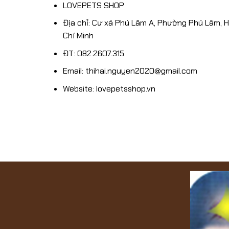
SHOP
LOVEPETS SHOP
1/12/2024
Địa chỉ: Cư xá Phú Lâm A, Phường Phú Lâm, 
Chí Minh
ĐT: 082.2607.315
Email: thihai.nguyen2020@gmail.com
Website: lovepetsshop.vn