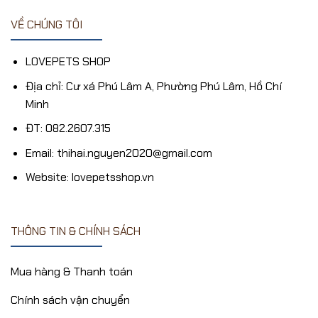
VỀ CHÚNG TÔI
LOVEPETS SHOP
Địa chỉ: Cư xá Phú Lâm A, Phường Phú Lâm, Hồ Chí
Minh
ĐT: 082.2607.315
Email: thihai.nguyen2020@gmail.com
Website: lovepetsshop.vn
THÔNG TIN & CHÍNH SÁCH
Mua hàng & Thanh toán
Chính sách vận chuyển