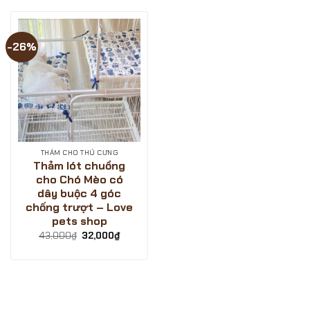
-26%
THẢM CHO THÚ CƯNG
Thảm lót chuồng
cho Chó Mèo có
dây buộc 4 góc
chống trượt – Love
pets shop
Giá
Giá
43,000
₫
32,000
₫
gốc
hiện
là:
tại
43,000₫.
là:
32,000₫.