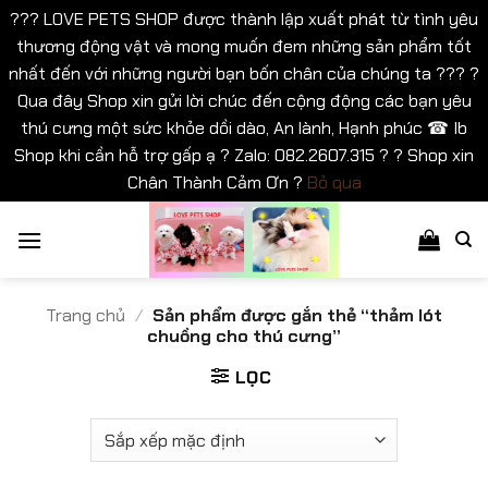
??? LOVE PETS SHOP được thành lập xuất phát từ tình yêu
thương động vật và mong muốn đem những sản phẩm tốt
nhất đến với những người bạn bốn chân của chúng ta ??? ?
Qua đây Shop xin gửi lời chúc đến cộng động các bạn yêu
thú cưng một sức khỏe dồi dào, An lành, Hạnh phúc ☎ Ib
Shop khi cần hỗ trợ gấp ạ ? Zalo: 082.2607.315 ? ? Shop xin
Chân Thành Cảm Ơn ?
Bỏ qua
Bỏ
qua
nội
dung
Trang chủ
/
Sản phẩm được gắn thẻ “thảm lót
chuồng cho thú cưng”
LỌC