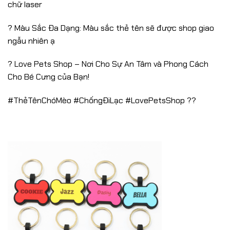
chữ laser
? Màu Sắc Đa Dạng: Màu sắc thẻ tên sẽ được shop giao
ngẫu nhiên ạ
? Love Pets Shop – Nơi Cho Sự An Tâm và Phong Cách
Cho Bé Cưng của Bạn!
#ThẻTênChóMèo #ChốngĐiLạc #LovePetsShop ??️