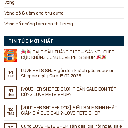
Võng
Vòng cổ & yếm cho thú cưng
Vòng cổ chống liếm cho thú cưng
TIN TỨC MỚI NHẤT
SALE ĐẦU THÁNG 01.07 – SĂN VOUCHER
CỰC KHỦNG CÙNG LOVE PETS SHOP
Không
có
LOVE PETS SHOP gửi đến khách yêu voucher
bình
14
luận
Shopee ngày Sale 15.02.2025
Th2
ở
Không
có
[VOUCHER SHOPEE 01.01] ? SĂN SALE ĐÓN TẾT
SALE
bình
31
ĐẦU
luận
CÙNG LOVE PETS SHOP?
Th12
ở
THÁNG
LOVE
01.07
Không
PETS
–
có
[VOUCHER SHOPEE 12.12]-SIÊU SALE SINH NHẬT –
SHOP
SĂN
bình
12
gửi
VOUCHER
luận
GIẢM GIÁ CỰC SÂU ?-LOVE PETS SHOP
Th12
đến
ở
CỰC
khách
[VOUCHER
KHỦNG
Không
yêu
SHOPEE
CÙNG
có
Cùng LOVE PETS SHOP săn deal giá hời ngày sale
voucher
01.01]
LOVE
bình
30