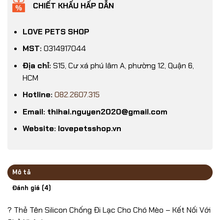
CHIẾT KHẤU HẤP DẪN
LOVE PETS SHOP
MST:
0314917044
Địa chỉ:
S15, Cư xá phú lâm A, phường 12, Quận 6,
HCM
Hotline:
082.2607.315
Email: thihai.nguyen2020@gmail.com
Website: lovepetsshop.vn
Mô tả
Đánh giá (4)
? Thẻ Tên Silicon Chống Đi Lạc Cho Chó Mèo – Kết Nối Với