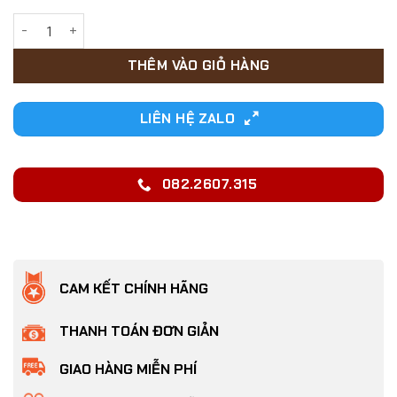
13,000₫.
Thẻ tên cho Chó Mèo chống đi lạc bằng silicon mềm mại số 
THÊM VÀO GIỎ HÀNG
LIÊN HỆ ZALO
082.2607.315
CAM KẾT CHÍNH HÃNG
THANH TOÁN ĐƠN GIẢN
GIAO HÀNG MIỄN PHÍ