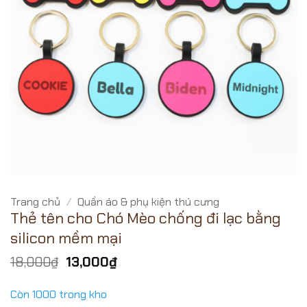
Trang chủ
/
Quần áo & phụ kiện thú cưng
Thẻ tên cho Chó Mèo chống đi lạc bằng
silicon mềm mại
Giá
Giá
18,000
₫
13,000
₫
gốc
hiện
là:
tại
Còn 1000 trong kho
18,000₫.
là: