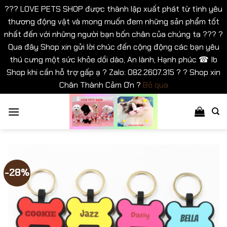
??? LOVE PETS SHOP được thành lập xuất phát từ tình yêu
thương động vật và mong muốn đem những sản phẩm tốt
nhất đến với những người bạn bốn chân của chúng ta ??? ?
Qua đây Shop xin gửi lời chúc đến cộng động các bạn yêu
thú cưng một sức khỏe dồi dào, An lành, Hạnh phúc ☎ Ib
Shop khi cần hỗ trợ gấp ạ ? Zalo: 082.2607.315 ? ? Shop xin
Chân Thành Cảm Ơn ?
Bỏ qua
Bỏ
qua
nội
dung
-28%