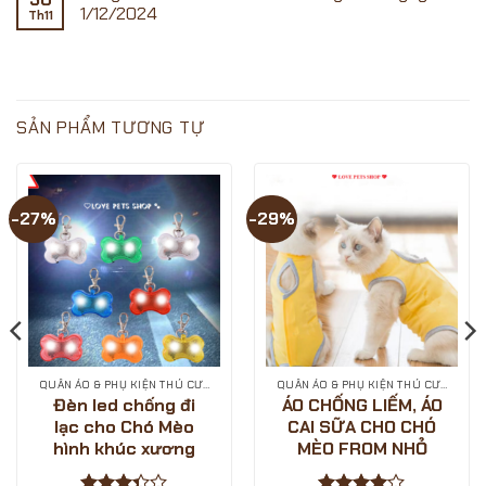
Shopee
?
PETS
luận
1/12/2024
Th11
ngày
SĂN
ở
SHOP
Sale
SALE
[VOUCHER
Không
15.02.2025
ĐÓN
SHOPEE
có
TẾT
12.12]-
bình
CÙNG
SIÊU
luận
LOVE
SALE
ở
PETS
SINH
Cùng
SHOP?
NHẬT
LOVE
SẢN PHẨM TƯƠNG TỰ
–
PETS
GIẢM
SHOP
GIÁ
săn
CỰC
deal
SÂU
giá
?
hời
-27%
-29%
-
ngày
LOVE
sale
PETS
1/12/2024
SHOP
QUẦN ÁO & PHỤ KIỆN THÚ CƯNG
QUẦN ÁO & PHỤ KIỆN THÚ CƯNG
Đèn led chống đi
ÁO CHỐNG LIẾM, ÁO
lạc cho Chó Mèo
CAI SỮA CHO CHÓ
hình khúc xương
MÈO FROM NHỎ