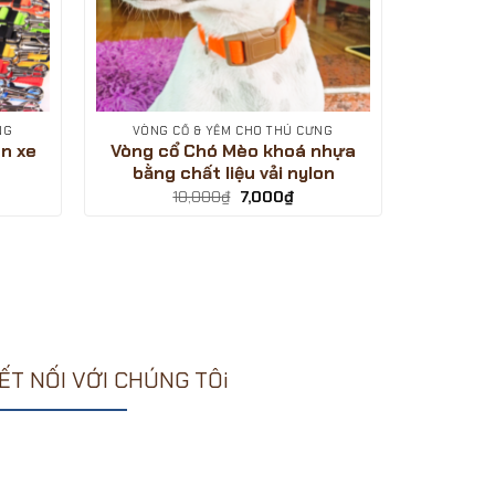
NG
VÒNG CỔ & YẾM CHO THÚ CƯNG
n xe
Vòng cổ Chó Mèo khoá nhựa
bằng chất liệu vải nylon
Giá
Giá
10,000
₫
7,000
₫
n
gốc
hiện
là:
tại
10,000₫.
là:
000₫.
7,000₫.
ẾT NỐI VỚI CHÚNG TÔi