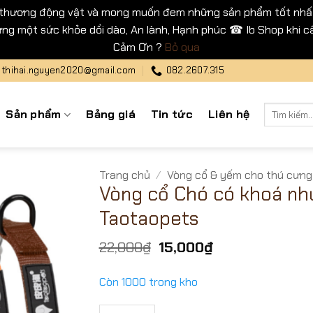
 thương động vật và mong muốn đem những sản phẩm tốt nhất
ng một sức khỏe dồi dào, An lành, Hạnh phúc ☎ Ib Shop khi cầ
Cảm Ơn ?
Bỏ qua
thihai.nguyen2020@gmail.com
082.2607.315
Tìm
Sản phẩm
Bảng giá
Tin tức
Liên hệ
kiếm:
Trang chủ
/
Vòng cổ & yếm cho thú cưng
Vòng cổ Chó có khoá nh
Taotaopets
Giá
Giá
22,000
₫
15,000
₫
gốc
hiện
là:
tại
Còn 1000 trong kho
22,000₫.
là:
15,000₫.
Vòng cổ Chó có khoá nhựa Taotaopets số