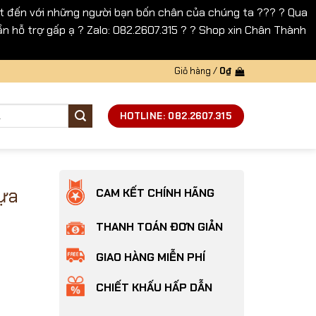
 đến với những người bạn bốn chân của chúng ta ??? ? Qua
n hỗ trợ gấp ạ ? Zalo: 082.2607.315 ? ? Shop xin Chân Thành
Giỏ hàng /
0
₫
HOTLINE: 082.2607.315
ựa
CAM KẾT CHÍNH HÃNG
THANH TOÁN ĐƠN GIẢN
GIAO HÀNG MIỄN PHÍ
CHIẾT KHẤU HẤP DẪN
 lượng