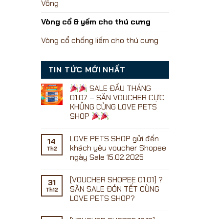
Võng
Vòng cổ & yếm cho thú cưng
Vòng cổ chống liếm cho thú cưng
TIN TỨC MỚI NHẤT
SALE ĐẦU THÁNG
01.07 – SĂN VOUCHER CỰC
KHỦNG CÙNG LOVE PETS
SHOP
Không
có
LOVE PETS SHOP gửi đến
bình
14
luận
khách yêu voucher Shopee
Th2
ở
ngày Sale 15.02.2025
Không
SALE
có
ĐẦU
[VOUCHER SHOPEE 01.01] ?
bình
31
THÁNG
luận
SĂN SALE ĐÓN TẾT CÙNG
01.07
Th12
ở
–
LOVE PETS SHOP?
LOVE
SĂN
PETS
Không
VOUCHER
SHOP
có
CỰC
gửi