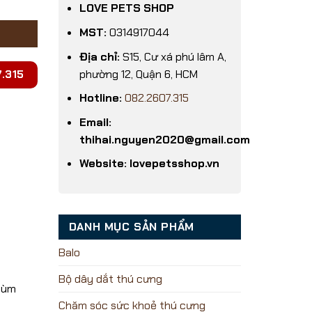
LOVE PETS SHOP
MST:
0314917044
Địa chỉ:
S15, Cư xá phú lâm A,
phường 12, Quận 6, HCM
.315
Hotline:
082.2607.315
Email:
thihai.nguyen2020@gmail.com
Website: lovepetsshop.vn
DANH MỤC SẢN PHẨM
Balo
Bộ dây dắt thú cưng
 dùm
Chăm sóc sức khoẻ thú cưng