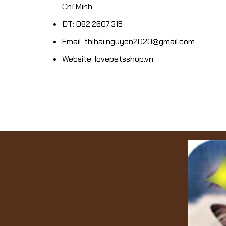
Chí Minh
ĐT: 082.2607.315
Email: thihai.nguyen2020@gmail.com
Website: lovepetsshop.vn