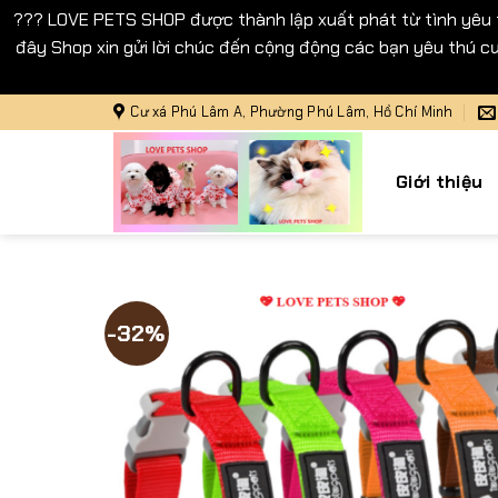
??? LOVE PETS SHOP được thành lập xuất phát từ tình yêu
đây Shop xin gửi lời chúc đến cộng động các bạn yêu thú cư
Bỏ
Cư xá Phú Lâm A, Phường Phú Lâm, Hồ Chí Minh
qua
nội
Giới thiệu
dung
-32%