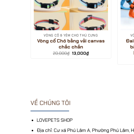
THÚ CƯNG
VÒNG CỔ & YẾM CHO THÚ CƯNG
V
cho Chó
Vòng cổ Chó bằng vải canvas
Đai
ẻo PP
chắc chắn
b
Giá
Giá
20,000
₫
13,000
₫
gốc
hiện
Giá
₫
là:
tại
hiện
20,000₫.
là:
tại
13,000₫.
.
là:
18,000₫.
VỀ CHÚNG TÔI
LOVEPETS SHOP
Địa chỉ: Cư xá Phú Lâm A, Phường Phú Lâm, 