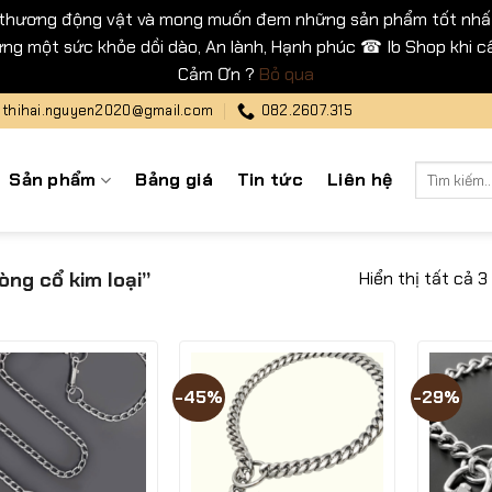
 thương động vật và mong muốn đem những sản phẩm tốt nhất
ng một sức khỏe dồi dào, An lành, Hạnh phúc ☎ Ib Shop khi cầ
Cảm Ơn ?
Bỏ qua
thihai.nguyen2020@gmail.com
082.2607.315
Tìm
Sản phẩm
Bảng giá
Tin tức
Liên hệ
kiếm:
Hiển thị tất cả 3
ng cổ kim loại”
-45%
-29%