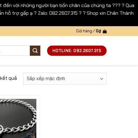
 đến với những người bạn bốn chân của chúng ta ??? ? Qua
n hỗ trợ gấp ạ ? Zalo: 082.2607.315 ? ? Shop xin Chân Thành
Giỏ hàng /
0
₫
HOTLINE: 082.2607.315
 kết quả