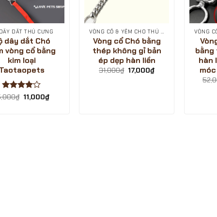
 DÂY DẮT THÚ CƯNG
VÒNG CỔ & YẾM CHO THÚ CƯNG
ộ dây dắt Chó
Vòng cổ Chó bằng
Vòn
m vòng cổ bằng
thép không gỉ bản
bằng 
kim loại
ép dẹp hàn liền
hàn 
Taotaopets
móc 
Giá
Giá
31,000
₫
17,000
₫
gốc
hiện
52,
là:
tại
31,000₫.
là:
Được
Giá
Giá
5,000
₫
11,000
₫
17,000₫.
gốc
hiện
xếp hạng
là:
tại
4
5 sao
15,000₫.
là:
11,000₫.