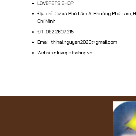
SHOP
LOVEPETS SHOP
1/12/2024
Địa chỉ: Cư xá Phú Lâm A, Phường Phú Lâm, 
Chí Minh
ĐT: 082.2607.315
Email: thihai.nguyen2020@gmail.com
Website: lovepetsshop.vn