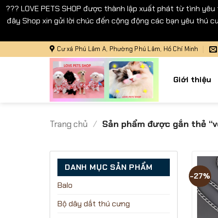
??? LOVE PETS SHOP được thành lập xuất phát từ tình yêu
đây Shop xin gửi lời chúc đến cộng động các bạn yêu thú cư
Bỏ
Cư xá Phú Lâm A, Phường Phú Lâm, Hồ Chí Minh
qua
nội
Giới thiệu
dung
Trang chủ
/
Sản phẩm được gắn thẻ “vò
DANH MỤC SẢN PHẨM
-27%
Balo
Bộ dây dắt thú cưng