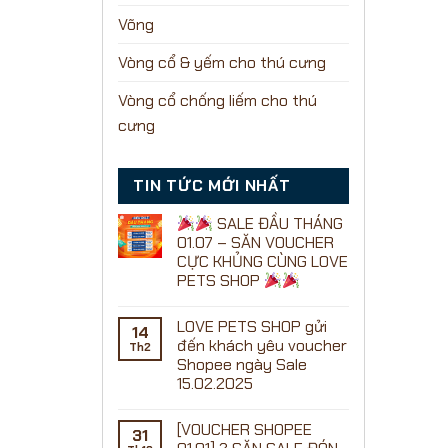
Võng
Vòng cổ & yếm cho thú cưng
Vòng cổ chống liếm cho thú
cưng
TIN TỨC MỚI NHẤT
SALE ĐẦU THÁNG
01.07 – SĂN VOUCHER
CỰC KHỦNG CÙNG LOVE
PETS SHOP
Không
có
LOVE PETS SHOP gửi
bình
14
luận
đến khách yêu voucher
Th2
ở
Shopee ngày Sale
15.02.2025
SALE
Không
ĐẦU
có
THÁNG
[VOUCHER SHOPEE
bình
01.07
31
luận
–