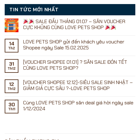
TIN TỨC MỚI NHẤT
SALE ĐẦU THÁNG 01.07 – SĂN VOUCHER
CỰC KHỦNG CÙNG LOVE PETS SHOP
Không
có
LOVE PETS SHOP gửi đến khách yêu voucher
bình
14
luận
Shopee ngày Sale 15.02.2025
Th2
ở
Không
có
[VOUCHER SHOPEE 01.01] ? SĂN SALE ĐÓN TẾT
SALE
bình
31
ĐẦU
luận
CÙNG LOVE PETS SHOP?
Th12
ở
THÁNG
LOVE
01.07
Không
PETS
–
có
[VOUCHER SHOPEE 12.12]-SIÊU SALE SINH NHẬT –
SHOP
SĂN
bình
12
gửi
VOUCHER
luận
GIẢM GIÁ CỰC SÂU ?-LOVE PETS SHOP
Th12
đến
ở
CỰC
khách
[VOUCHER
KHỦNG
Không
yêu
SHOPEE
CÙNG
có
Cùng LOVE PETS SHOP săn deal giá hời ngày sale
voucher
01.01]
LOVE
bình
30
Shopee
?
PETS
luận
1/12/2024
Th11
ngày
SĂN
ở
SHOP
Sale
SALE
[VOUCHER
Không
15.02.2025
ĐÓN
SHOPEE
có
TẾT
12.12]-
bình
CÙNG
SIÊU
luận
LOVE
SALE
ở
PETS
SINH
Cùng
SHOP?
NHẬT
LOVE