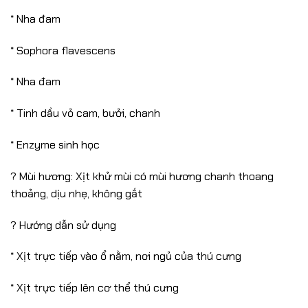
* Nha đam
* Sophora flavescens
* Nha đam
* Tinh dầu vỏ cam, bưởi, chanh
* Enzyme sinh học
? Mùi hương: Xịt khử mùi có mùi hương chanh thoang
thoảng, dịu nhẹ, không gắt
? Hướng dẫn sử dụng
* Xịt trực tiếp vào ổ nằm, nơi ngủ của thú cưng
* Xịt trực tiếp lên cơ thể thú cưng