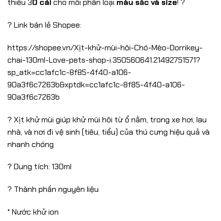
thiểu 3
0 cái
cho mỗi phân loại
màu sắc và size
! ?
? Link bán lẻ Shopee:
https://shopee.vn/Xịt-khử-mùi-hôi-Chó-Mèo-Dorrikey-
chai-130ml-Love-pets-shop-i.350560641.21492751571?
sp_atk=cc1afc1c-8f85-4f40-a106-
90a3f6c7263b&xptdk=cc1afc1c-8f85-4f40-a106-
90a3f6c7263b
? Xịt khử mùi giúp khử mùi hôi từ ổ nằm, trong xe hơi, lau
nhà, và nơi đi vệ sinh (tiêu, tiểu) của thú cưng hiệu quả và
nhanh chóng
? Dung tích: 130ml
? Thành phần nguyên liệu
* Nước khử ion