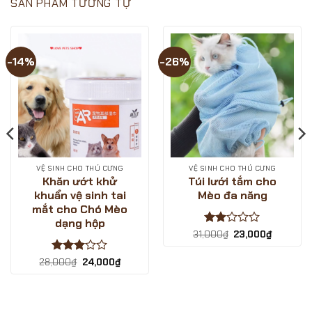
SẢN PHẨM TƯƠNG TỰ
–
PETS
GIẢM
SHOP
GIÁ
săn
CỰC
deal
SÂU
giá
?
hời
-14%
-26%
-
ngày
LOVE
sale
PETS
1/12/2024
SHOP
VỆ SINH CHO THÚ CƯNG
VỆ SINH CHO THÚ CƯNG
Khăn ướt khử
Túi lưới tắm cho
khuẩn vệ sinh tai
Mèo đa năng
mắt cho Chó Mèo
dạng hộp
Được
Giá
Giá
31,000
₫
23,000
₫
gốc
hiện
xếp
là:
tại
hạng
31,000₫.
là:
Được
Giá
Giá
28,000
₫
24,000
₫
2
5
23,000₫.
gốc
hiện
xếp
sao
là:
tại
hạng
3
28,000₫.
là:
5 sao
₫.
24,000₫.