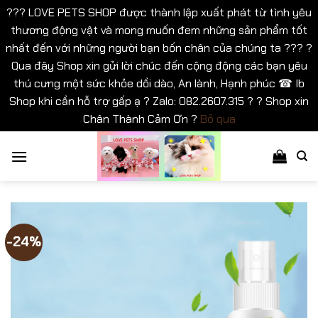
??? LOVE PETS SHOP được thành lập xuất phát từ tình yêu
thương động vật và mong muốn đem những sản phẩm tốt
nhất đến với những người bạn bốn chân của chúng ta ??? ?
Qua đây Shop xin gửi lời chúc đến cộng động các bạn yêu
thú cưng một sức khỏe dồi dào, An lành, Hạnh phúc ☎ Ib
Shop khi cần hỗ trợ gấp ạ ? Zalo: 082.2607.315 ? ? Shop xin
Chân Thành Cảm Ơn ?
Bỏ qua
Bỏ
qua
nội
dung
-24%