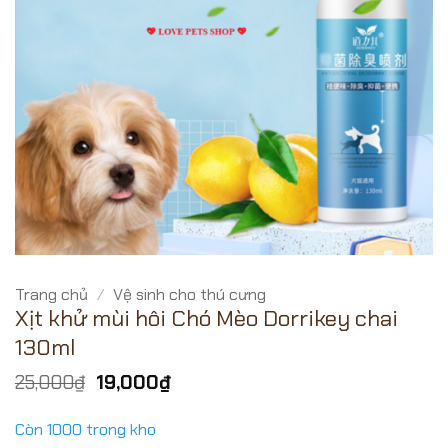
Trang chủ
/
Vệ sinh cho thú cưng
Xịt khử mùi hôi Chó Mèo Dorrikey chai
130ml
Giá
Giá
25,000
₫
19,000
₫
gốc
hiện
là:
tại
Còn 1000 trong kho
25,000₫.
là: