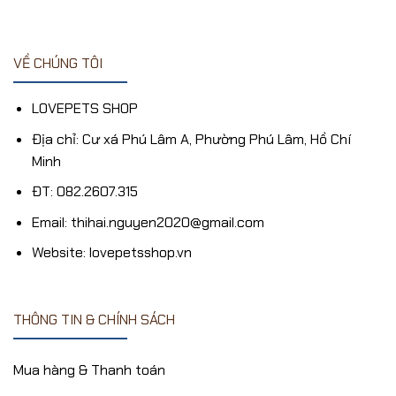
VỀ CHÚNG TÔI
LOVEPETS SHOP
Địa chỉ: Cư xá Phú Lâm A, Phường Phú Lâm, Hồ Chí
Minh
ĐT: 082.2607.315
Email: thihai.nguyen2020@gmail.com
Website: lovepetsshop.vn
THÔNG TIN & CHÍNH SÁCH
Mua hàng & Thanh toán