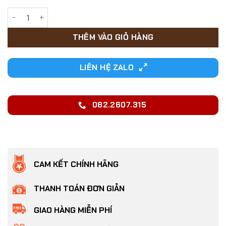
19,000₫.
Xịt khử mùi hôi Chó Mèo Dorrikey chai 130ml số lượng
THÊM VÀO GIỎ HÀNG
LIÊN HỆ ZALO
082.2607.315
CAM KẾT CHÍNH HÃNG
THANH TOÁN ĐƠN GIẢN
GIAO HÀNG MIỄN PHÍ