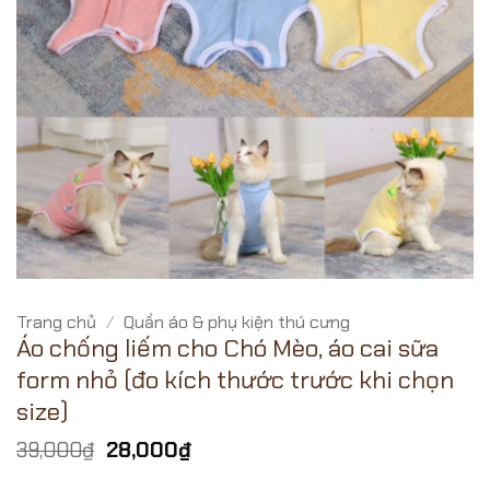
Trang chủ
/
Quần áo & phụ kiện thú cưng
Áo chống liếm cho Chó Mèo, áo cai sữa
form nhỏ (đo kích thước trước khi chọn
size)
Giá
Giá
39,000
₫
28,000
₫
gốc
hiện