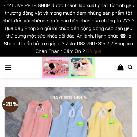
??? LOVE PETS SHOP được thành lập xuất phát từ tình yêu
thương động vật và mong muốn đem những sản phẩm tốt
nhất đến với những người bạn bốn chân của chúng ta ??? ?
Qua đây Shop xin gửi lời chúc đến cộng động các bạn yêu
thú cưng một sức khỏe dồi dào, An lành, Hạnh phúc ☎ Ib
Shop khi cần hỗ trợ gấp ạ ? Zalo: 082.2607.315 ? ? Shop xin
Chân Thành Cảm Ơn ?
Bỏ qua
Bỏ
qua
nội
dung
-28%