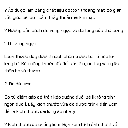
?️ Áo được làm bằng chất liệu cotton thoáng mát, co giãn
tốt, giúp bé luôn cảm thấy thoải mái khi mặc
? Hướng dẫn cách đo vòng ngực và dài lưng của thú cưng
1. Đo vòng ngực
Luồn thước dây dưới 2 nách chân trước bé rồi kéo lên
lưng bé. Kéo căng thước đủ để luồn 2 ngón tay vào giữa
thân bé và thước
2. Đo dài lưng
Đo từ điểm gập cổ trên kéo xuống đuôi bé (không tính
ngọn đuôi), Lấy kích thước vừa đo được trừ 4 đến 6cm
để ra kích thước dài lưng áo nhé ạ
? Kích thước áo chống liếm: Bạn xem hình ảnh thứ 2 về