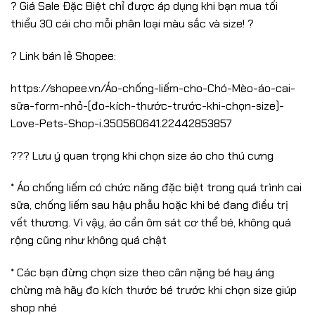
? Giá Sale Đặc Biệt chỉ được áp dụng khi bạn mua tối
thiểu 30 cái cho mỗi phân loại màu sắc và size! ?
? Link bán lẻ Shopee:
https://shopee.vn/Áo-chống-liếm-cho-Chó-Mèo-áo-cai-
sữa-form-nhỏ-(đo-kích-thước-trước-khi-chọn-size)-
Love-Pets-Shop-i.350560641.22442853857
??? Lưu ý quan trọng khi chọn size áo cho thú cưng
* Áo chống liếm có chức năng đặc biệt trong quá trình cai
sữa, chống liếm sau hậu phẫu hoặc khi bé đang điều trị
vết thương. Vì vậy, áo cần ôm sát cơ thể bé, không quá
rộng cũng như không quá chật
* Các bạn đừng chọn size theo cân nặng bé hay áng
chừng mà hãy đo kích thước bé trước khi chọn size giúp
shop nhé