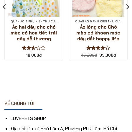
QUẦN ÁO & PHỤ KIỆN THÚ CƯNG
QUẦN ÁO & PHỤ KIỆN THÚ CƯNG
Áo hai dây cho chó
Áo lông cho Chó
mèo có hoạ tiết trái
mèo có khoen móc
cây dễ thương
dây dắt happy life
Được
Được
Giá
Giá
18,000
₫
46,000
₫
33,000
₫
gốc
hiện
xếp
xếp
là:
tại
hạng
hạng
46,000₫.
là:
2.6
5
3.67
5
33,000₫
sao
sao
VỀ CHÚNG TÔI
LOVEPETS SHOP
Địa chỉ: Cư xá Phú Lâm A, Phường Phú Lâm, Hồ Chí