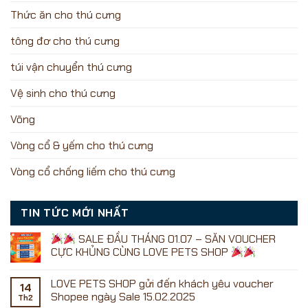
Thức ăn cho thú cưng
tông đơ cho thú cưng
túi vận chuyển thú cưng
Vệ sinh cho thú cưng
Võng
Vòng cổ & yếm cho thú cưng
Vòng cổ chống liếm cho thú cưng
TIN TỨC MỚI NHẤT
SALE ĐẦU THÁNG 01.07 – SĂN VOUCHER
CỰC KHỦNG CÙNG LOVE PETS SHOP
Không
có
LOVE PETS SHOP gửi đến khách yêu voucher
bình
14
luận
Shopee ngày Sale 15.02.2025
Th2
ở