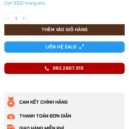
là:
tại
Còn 1000 trong kho
39,000₫.
là:
28,000₫.
Áo chống liếm cho Chó Mèo, áo cai sữa form nhỏ (đo kích th
THÊM VÀO GIỎ HÀNG
LIÊN HỆ ZALO
082.2607.315
CAM KẾT CHÍNH HÃNG
THANH TOÁN ĐƠN GIẢN
GIAO HÀNG MIỄN PHÍ