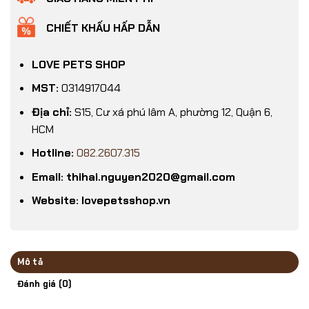
CHIẾT KHẤU HẤP DẪN
LOVE PETS SHOP
MST:
0314917044
Địa chỉ:
S15, Cư xá phú lâm A, phường 12, Quận 6,
HCM
Hotline:
082.2607.315
Email: thihai.nguyen2020@gmail.com
Website: lovepetsshop.vn
Mô tả
Đánh giá (0)