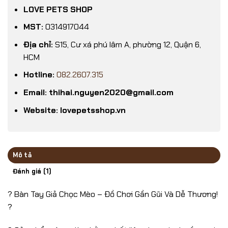
LOVE PETS SHOP
MST:
0314917044
Địa chỉ:
S15, Cư xá phú lâm A, phường 12, Quận 6,
HCM
Hotline:
082.2607.315
Email: thihai.nguyen2020@gmail.com
Website: lovepetsshop.vn
Mô tả
Đánh giá (1)
? Bàn Tay Giả Chọc Mèo – Đồ Chơi Gần Gũi Và Dễ Thương!
?