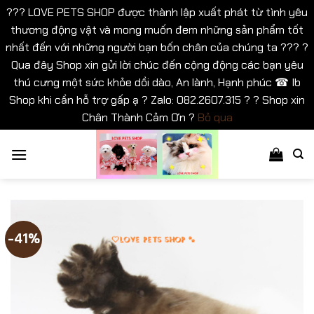
??? LOVE PETS SHOP được thành lập xuất phát từ tình yêu
thương động vật và mong muốn đem những sản phẩm tốt
nhất đến với những người bạn bốn chân của chúng ta ??? ?
Qua đây Shop xin gửi lời chúc đến cộng động các bạn yêu
thú cưng một sức khỏe dồi dào, An lành, Hạnh phúc ☎ Ib
Shop khi cần hỗ trợ gấp ạ ? Zalo: 082.2607.315 ? ? Shop xin
Chân Thành Cảm Ơn ?
Bỏ qua
Bỏ
qua
nội
dung
-41%