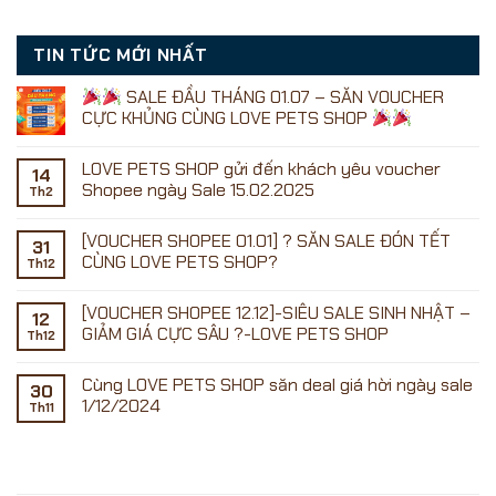
TIN TỨC MỚI NHẤT
SALE ĐẦU THÁNG 01.07 – SĂN VOUCHER
CỰC KHỦNG CÙNG LOVE PETS SHOP
Không
có
LOVE PETS SHOP gửi đến khách yêu voucher
bình
14
luận
Shopee ngày Sale 15.02.2025
Th2
ở
Không
có
[VOUCHER SHOPEE 01.01] ? SĂN SALE ĐÓN TẾT
SALE
bình
31
ĐẦU
luận
CÙNG LOVE PETS SHOP?
Th12
ở
THÁNG
LOVE
01.07
Không
PETS
–
có
[VOUCHER SHOPEE 12.12]-SIÊU SALE SINH NHẬT –
SHOP
SĂN
bình
12
gửi
VOUCHER
luận
GIẢM GIÁ CỰC SÂU ?-LOVE PETS SHOP
Th12
đến
ở
CỰC
khách
[VOUCHER
KHỦNG
Không
yêu
SHOPEE
CÙNG
có
Cùng LOVE PETS SHOP săn deal giá hời ngày sale
voucher
01.01]
LOVE
bình
30
Shopee
?
PETS
luận
1/12/2024
Th11
ngày
SĂN
ở
SHOP
Sale
SALE
[VOUCHER
Không
15.02.2025
ĐÓN
SHOPEE
có
TẾT
12.12]-
bình
CÙNG
SIÊU
luận
LOVE
SALE
ở