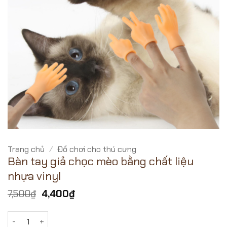
Trang chủ
/
Đồ chơi cho thú cưng
Bàn tay giả chọc mèo bằng chất liệu
nhựa vinyl
Giá
Giá
7,500
₫
4,400
₫
gốc
hiện
là:
tại
Bàn tay giả chọc mèo bằng chất liệu nhựa vinyl số lượng
7,500₫.
là: