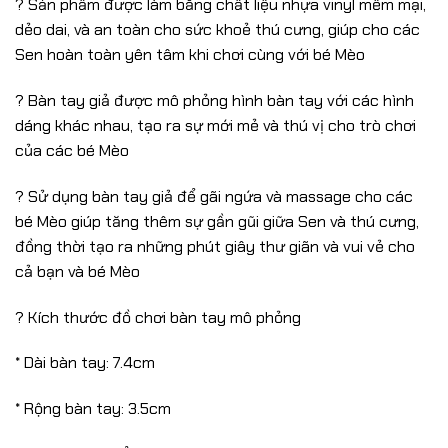
? Sản phẩm được làm bằng chất liệu nhựa vinyl mềm mại,
dẻo dai, và an toàn cho sức khoẻ thú cưng, giúp cho các
Sen hoàn toàn yên tâm khi chơi cùng với bé Mèo
? Bàn tay giả được mô phỏng hình bàn tay với các hình
dáng khác nhau, tạo ra sự mới mẻ và thú vị cho trò chơi
của các bé Mèo
? Sử dụng bàn tay giả để gãi ngứa và massage cho các
bé Mèo giúp tăng thêm sự gần gũi giữa Sen và thú cưng,
đồng thời tạo ra những phút giây thư giãn và vui vẻ cho
cả bạn và bé Mèo
? Kích thước đồ chơi bàn tay mô phỏng
* Dài bàn tay: 7.4cm
* Rộng bàn tay: 3.5cm