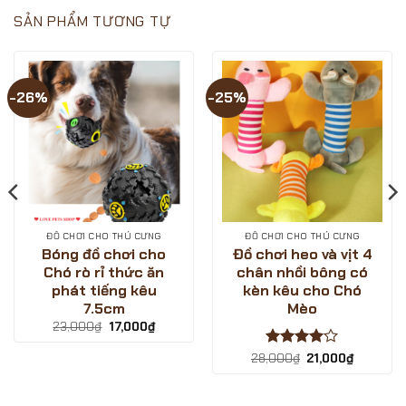
PETS
SINH
Cùng
SHOP?
NHẬT
LOVE
SẢN PHẨM TƯƠNG TỰ
–
PETS
GIẢM
SHOP
GIÁ
săn
CỰC
deal
SÂU
giá
?
hời
-26%
-25%
-
ngày
LOVE
sale
PETS
1/12/2024
SHOP
ĐỒ CHƠI CHO THÚ CƯNG
ĐỒ CHƠI CHO THÚ CƯNG
Bóng đồ chơi cho
Đồ chơi heo và vịt 4
Chó rò rỉ thức ăn
chân nhồi bông có
phát tiếng kêu
kèn kêu cho Chó
7.5cm
Mèo
Giá
Giá
23,000
₫
17,000
₫
gốc
hiện
là:
tại
Được
Giá
Giá
28,000
₫
21,000
₫
23,000₫.
là:
gốc
hiện
xếp hạng
.
17,000₫.
là:
tại
4
5 sao
28,000₫.
là:
21,000₫.