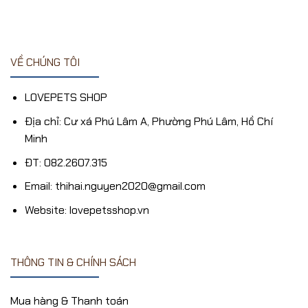
VỀ CHÚNG TÔI
LOVEPETS SHOP
Địa chỉ: Cư xá Phú Lâm A, Phường Phú Lâm, Hồ Chí
Minh
ĐT: 082.2607.315
Email: thihai.nguyen2020@gmail.com
Website: lovepetsshop.vn
THÔNG TIN & CHÍNH SÁCH
Mua hàng & Thanh toán