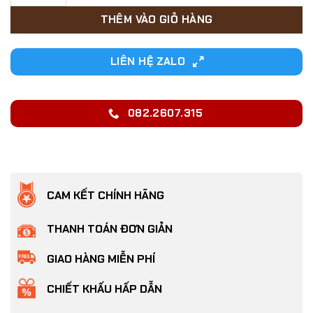
4,400₫.
THÊM VÀO GIỎ HÀNG
LIÊN HỆ ZALO
082.2607.315
CAM KẾT CHÍNH HÃNG
THANH TOÁN ĐƠN GIẢN
GIAO HÀNG MIỄN PHÍ
CHIẾT KHẤU HẤP DẪN