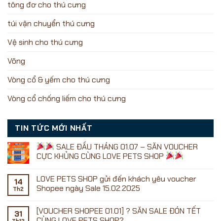
tông đơ cho thú cưng
túi vận chuyển thú cưng
Vệ sinh cho thú cưng
Võng
Vòng cổ & yếm cho thú cưng
Vòng cổ chống liếm cho thú cưng
TIN TỨC MỚI NHẤT
SALE ĐẦU THÁNG 01.07 – SĂN VOUCHER
CỰC KHỦNG CÙNG LOVE PETS SHOP
Không
có
LOVE PETS SHOP gửi đến khách yêu voucher
bình
14
luận
Shopee ngày Sale 15.02.2025
Th2
ở
Không
có
[VOUCHER SHOPEE 01.01] ? SĂN SALE ĐÓN TẾT
SALE
bình
31
ĐẦU
luận
CÙNG LOVE PETS SHOP?
Th12