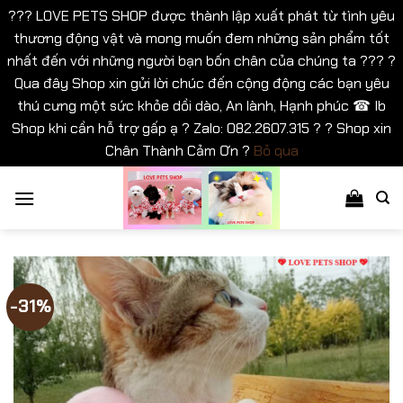
??? LOVE PETS SHOP được thành lập xuất phát từ tình yêu
thương động vật và mong muốn đem những sản phẩm tốt
nhất đến với những người bạn bốn chân của chúng ta ??? ?
Qua đây Shop xin gửi lời chúc đến cộng động các bạn yêu
thú cưng một sức khỏe dồi dào, An lành, Hạnh phúc ☎ Ib
Shop khi cần hỗ trợ gấp ạ ? Zalo: 082.2607.315 ? ? Shop xin
Chân Thành Cảm Ơn ?
Bỏ qua
Bỏ
qua
nội
dung
-31%