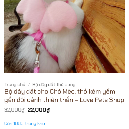
Trang chủ
/
Bộ dây dắt thú cưng
Bộ dây dắt cho Chó Mèo, thỏ kèm yếm
gắn đôi cánh thiên thần – Love Pets Shop
Giá
Giá
32,000
₫
22,000
₫
gốc
hiện
là:
tại
Còn 1000 trong kho
32,000₫.
là: