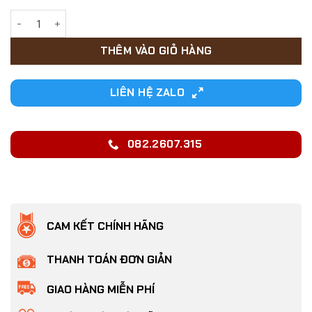
22,000₫.
Bộ dây dắt cho Chó Mèo, thỏ kèm yếm gắn đôi cánh thiên th
THÊM VÀO GIỎ HÀNG
LIÊN HỆ ZALO
082.2607.315
CAM KẾT CHÍNH HÃNG
THANH TOÁN ĐƠN GIẢN
GIAO HÀNG MIỄN PHÍ