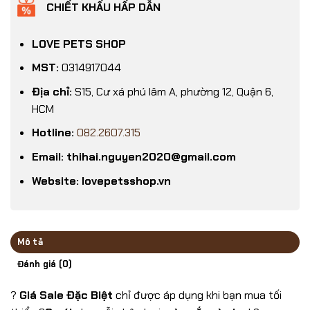
CHIẾT KHẤU HẤP DẪN
LOVE PETS SHOP
MST:
0314917044
Địa chỉ:
S15, Cư xá phú lâm A, phường 12, Quận 6,
HCM
Hotline:
082.2607.315
Email: thihai.nguyen2020@gmail.com
Website: lovepetsshop.vn
Mô tả
Đánh giá (0)
?
Giá Sale Đặc Biệt
chỉ được áp dụng khi bạn mua tối