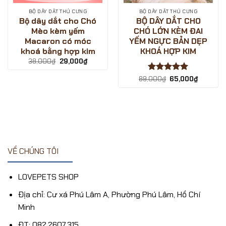
BỘ DÂY DẮT THÚ CƯNG
BỘ DÂY DẮT THÚ CƯNG
Bộ dây dắt cho Chó
BỘ DÂY DẮT CHO
Mèo kèm yếm
CHÓ LỚN KÈM ĐAI
Macaron có móc
YẾM NGỰC BẢN DẸP
khoá bằng hợp kim
KHOÁ HỢP KIM
Giá
Giá
38,000
₫
29,000
₫
gốc
hiện
là:
tại
Được xếp
Giá
Giá
89,000
₫
65,000
₫
38,000₫.
là:
gốc
hiện
hạng
5
5
29,000₫.
là:
tại
sao
89,000₫.
là:
65,000₫
VỀ CHÚNG TÔI
LOVEPETS SHOP
Địa chỉ: Cư xá Phú Lâm A, Phường Phú Lâm, Hồ Chí
Minh
ĐT: 082.2607.315