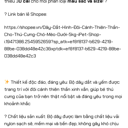
thiểu 3
0 cái
cho mỗi phân loại
màu sắc và size
! ?
? Link bán lẻ Shopee:
https://shopee.vn/Dây-Dắt-Hình-Đôi-Cánh-Thiên-Thần-
Cho-Thú-Cưng-Chó-Mèo-Dưới-5kg-iPet-Shop-
i.19471386.2545952659?sp_atk=ef8f8137-b629-4219-
88be-038dd48e42c3&xptdk=ef8f8137-b629-4219-88be-
038dd48e42c3
Thiết kế độc đáo, đáng yêu: Bộ dây dắt và yếm được
trang trí với đôi cánh thiên thần xinh xắn, giúp bé thú
cưng của bạn trở nên thật nổi bật và đáng yêu trong mọi
khoảnh khắc
? Chất liệu sản xuất: Bộ dây được làm bằng chất liệu vải
nylon sạch sẽ, mềm mại và bền đẹp, không gây khó chịu