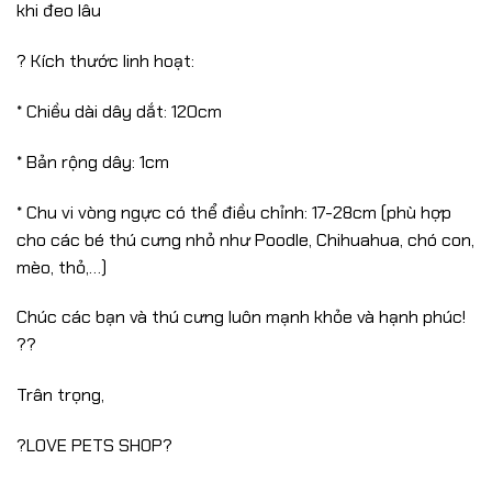
khi đeo lâu
? Kích thước linh hoạt:
* Chiều dài dây dắt: 120cm
* Bản rộng dây: 1cm
* Chu vi vòng ngực có thể điều chỉnh: 17-28cm (phù hợp
cho các bé thú cưng nhỏ như Poodle, Chihuahua, chó con,
mèo, thỏ,…)
Chúc các bạn và thú cưng luôn mạnh khỏe và hạnh phúc!
??
Trân trọng,
?LOVE PETS SHOP?