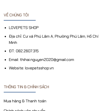
VỀ CHÚNG TÔI
LOVEPETS SHOP
Địa chỉ: Cư xá Phú Lâm A, Phường Phú Lâm, Hồ Chí
Minh
ĐT: 082.2607.315
Email: thihai.nguyen2020@gmail.com
Website: lovepetsshop.vn
THÔNG TIN & CHÍNH SÁCH
Mua hàng & Thanh toán
Chính sách vận chuyển