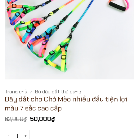
Trang chủ
/
Bộ dây dắt thú cưng
Dây dắt cho Chó Mèo nhiều đầu tiện lợi
màu 7 sắc cao cấp
Giá
Giá
62,000
₫
50,000
₫
gốc
hiện
là:
tại
Dây dắt cho Chó Mèo nhiều đầu tiện lợi màu 7 sắc cao cấp s
62,000₫.
là: