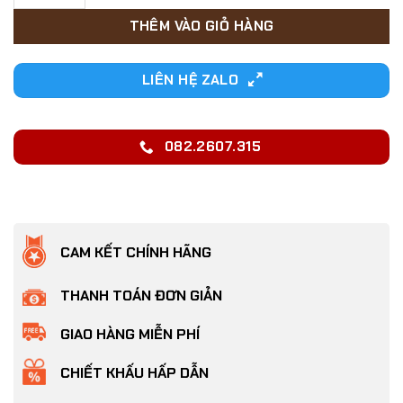
50,000₫.
THÊM VÀO GIỎ HÀNG
LIÊN HỆ ZALO
082.2607.315
CAM KẾT CHÍNH HÃNG
THANH TOÁN ĐƠN GIẢN
GIAO HÀNG MIỄN PHÍ
CHIẾT KHẤU HẤP DẪN