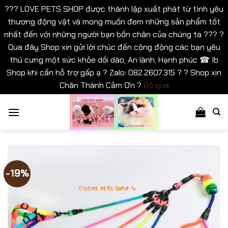
??? LOVE PETS SHOP được thành lập xuất phát từ tình yêu
thương động vật và mong muốn đem những sản phẩm tốt
nhất đến với những người bạn bốn chân của chúng ta ??? ?
Qua đây Shop xin gửi lời chúc đến cộng động các bạn yêu
thú cưng một sức khỏe dồi dào, An lành, Hạnh phúc ☎ Ib
Shop khi cần hỗ trợ gấp ạ ? Zalo: 082.2607.315 ? ? Shop xin
Chân Thành Cảm Ơn ?
Bỏ qua
Bỏ
qua
nội
dung
-19%