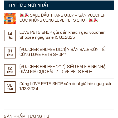
TIN TỨC MỚI NHẤT
SALE ĐẦU THÁNG 01.07 – SĂN VOUCHER
CỰC KHỦNG CÙNG LOVE PETS SHOP
Không
có
LOVE PETS SHOP gửi đến khách yêu voucher
bình
14
luận
Shopee ngày Sale 15.02.2025
Th2
ở
Không
có
[VOUCHER SHOPEE 01.01] ? SĂN SALE ĐÓN TẾT
SALE
bình
31
ĐẦU
luận
CÙNG LOVE PETS SHOP?
Th12
ở
THÁNG
LOVE
01.07
Không
PETS
–
có
[VOUCHER SHOPEE 12.12]-SIÊU SALE SINH NHẬT –
SHOP
SĂN
bình
12
gửi
VOUCHER
luận
GIẢM GIÁ CỰC SÂU ?-LOVE PETS SHOP
Th12
đến
ở
CỰC
khách
[VOUCHER
KHỦNG
Không
yêu
SHOPEE
CÙNG
có
Cùng LOVE PETS SHOP săn deal giá hời ngày sale
voucher
01.01]
LOVE
bình
30
Shopee
?
PETS
luận
1/12/2024
Th11
ngày
SĂN
ở
SHOP
Sale
SALE
[VOUCHER
Không
15.02.2025
ĐÓN
SHOPEE
có
TẾT
12.12]-
bình
CÙNG
SIÊU
luận
LOVE
SALE
ở
PETS
SINH
Cùng
SHOP?
NHẬT
LOVE
SẢN PHẨM TƯƠNG TỰ
–
PETS