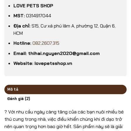
LOVE PETS SHOP
MST:
0314917044
Địa chỉ:
S15, Cư xá phú lâm A, phường 12, Quận 6,
HCM
Hotline:
082.2607.315
Email: thihai.nguyen2020@gmail.com
Website: lovepetsshop.vn
Mô tả
Đánh giá (2)
? Với nhu cầu ngày càng tăng của các bạn nuôi nhiều bé
thú cưng trong nhà, việc điều khiển chúng khi đi dạo trở
nên quan trọng hơn bao giờ hết. Sản phẩm này sẽ là giải