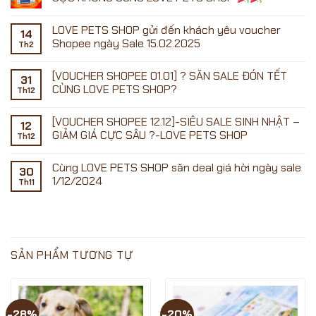
Không
có
LOVE PETS SHOP gửi đến khách yêu voucher
bình
14
luận
Shopee ngày Sale 15.02.2025
Th2
ở
Không
có
[VOUCHER SHOPEE 01.01] ? SĂN SALE ĐÓN TẾT
SALE
bình
31
ĐẦU
luận
CÙNG LOVE PETS SHOP?
Th12
ở
THÁNG
LOVE
01.07
Không
PETS
–
có
[VOUCHER SHOPEE 12.12]-SIÊU SALE SINH NHẬT –
SHOP
SĂN
bình
12
gửi
VOUCHER
luận
GIẢM GIÁ CỰC SÂU ?-LOVE PETS SHOP
Th12
đến
ở
CỰC
khách
[VOUCHER
KHỦNG
Không
yêu
SHOPEE
CÙNG
có
Cùng LOVE PETS SHOP săn deal giá hời ngày sale
voucher
01.01]
LOVE
bình
30
Shopee
?
PETS
luận
1/12/2024
Th11
ngày
SĂN
ở
SHOP
Sale
SALE
[VOUCHER
Không
15.02.2025
ĐÓN
SHOPEE
có
TẾT
12.12]-
bình
CÙNG
SIÊU
luận
LOVE
SALE
ở
PETS
SINH
Cùng
SHOP?
NHẬT
LOVE
SẢN PHẨM TƯƠNG TỰ
–
PETS
GIẢM
SHOP
GIÁ
săn
CỰC
deal
SÂU
giá
?
hời
-28%
-20%
-
ngày