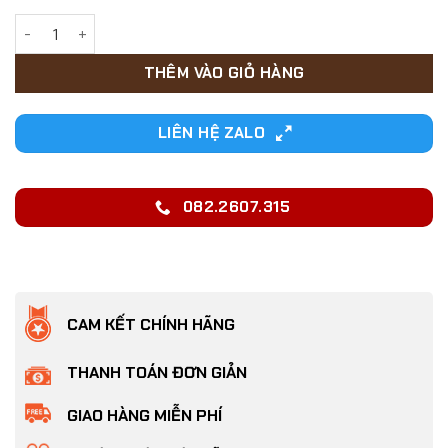
12,000₫.
Đồ chơi cho Chó bóng cao su ruột đặc - Love Pets Shop số 
THÊM VÀO GIỎ HÀNG
LIÊN HỆ ZALO
082.2607.315
CAM KẾT CHÍNH HÃNG
THANH TOÁN ĐƠN GIẢN
GIAO HÀNG MIỄN PHÍ