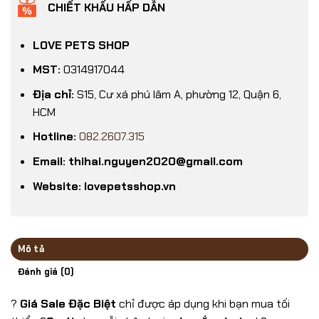
CHIẾT KHẤU HẤP DẪN
LOVE PETS SHOP
MST:
0314917044
Địa chỉ:
S15, Cư xá phú lâm A, phường 12, Quận 6,
HCM
Hotline:
082.2607.315
Email: thihai.nguyen2020@gmail.com
Website: lovepetsshop.vn
Mô tả
Đánh giá (0)
?
Giá Sale Đặc Biệt
chỉ được áp dụng khi bạn mua tối