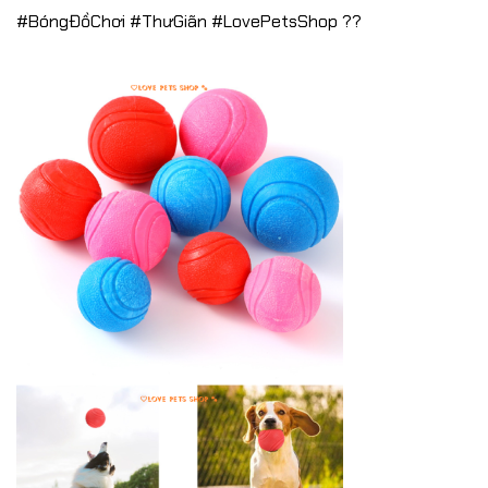
#BóngĐồChơi #ThưGiãn #LovePetsShop ??