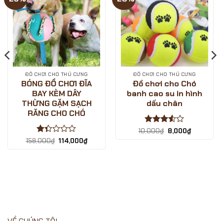
LOVE
sale
PETS
1/12/2024
SHOP
ĐỒ CHƠI CHO THÚ CƯNG
ĐỒ CHƠI CHO THÚ CƯNG
BÓNG ĐỒ CHƠI ĐĨA
Đồ chơi cho Chó
BAY KÈM DÂY
banh cao su in hình
THỪNG GẶM SẠCH
dấu chân
RĂNG CHO CHÓ
Được
Giá
Giá
10,000
₫
8,000
₫
gốc
hiện
xếp
.
Được
Giá
Giá
158,000
₫
114,000
₫
là:
tại
hạng
gốc
hiện
xếp
10,000₫.
là:
là:
tại
3.5
5
hạng
8,000₫.
158,000₫.
là:
sao
1.33
114,000₫.
5
sao