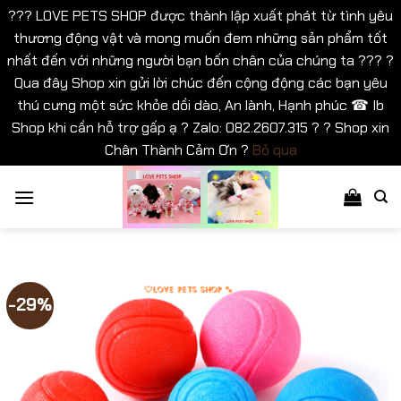
??? LOVE PETS SHOP được thành lập xuất phát từ tình yêu
thương động vật và mong muốn đem những sản phẩm tốt
nhất đến với những người bạn bốn chân của chúng ta ??? ?
Qua đây Shop xin gửi lời chúc đến cộng động các bạn yêu
thú cưng một sức khỏe dồi dào, An lành, Hạnh phúc ☎ Ib
Shop khi cần hỗ trợ gấp ạ ? Zalo: 082.2607.315 ? ? Shop xin
Chân Thành Cảm Ơn ?
Bỏ qua
Bỏ
qua
nội
dung
-29%