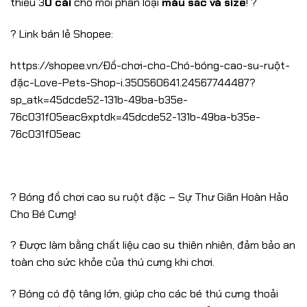
thiểu 3
0 cái
cho mỗi phân loại
màu sắc và size
! ?
? Link bán lẻ Shopee:
https://shopee.vn/Đồ-chơi-cho-Chó-bóng-cao-su-ruột-
đặc-Love-Pets-Shop-i.350560641.24567744487?
sp_atk=45dcde52-131b-49ba-b35e-
76c031f05eac&xptdk=45dcde52-131b-49ba-b35e-
76c031f05eac
? Bóng đồ chơi cao su ruột đặc – Sự Thư Giãn Hoàn Hảo
Cho Bé Cưng!
? Được làm bằng chất liệu cao su thiên nhiên, đảm bảo an
toàn cho sức khỏe của thú cưng khi chơi.
? Bóng có độ tâng lớn, giúp cho các bé thú cưng thoải