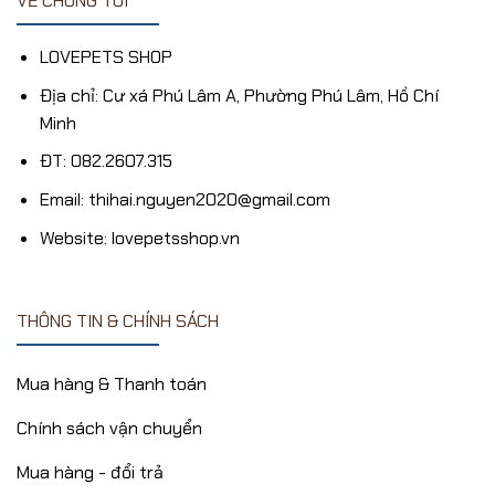
VỀ CHÚNG TÔI
LOVEPETS SHOP
Địa chỉ: Cư xá Phú Lâm A, Phường Phú Lâm, Hồ Chí
Minh
ĐT: 082.2607.315
Email: thihai.nguyen2020@gmail.com
Website: lovepetsshop.vn
THÔNG TIN & CHÍNH SÁCH
Mua hàng & Thanh toán
Chính sách vận chuyển
Mua hàng - đổi trả