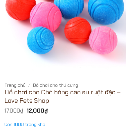
Trang chủ
/
Đồ chơi cho thú cưng
Đồ chơi cho Chó bóng cao su ruột đặc –
Love Pets Shop
Giá
Giá
17,000
₫
12,000
₫
gốc
hiện
là:
tại
Còn 1000 trong kho
17,000₫.
là: