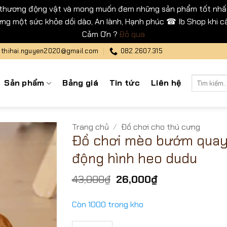
 thương động vật và mong muốn đem những sản phẩm tốt nhất
ng một sức khỏe dồi dào, An lành, Hạnh phúc ☎ Ib Shop khi cầ
Cảm Ơn ?
Bỏ qua
thihai.nguyen2020@gmail.com
082.2607.315
Tìm
Sản phẩm
Bảng giá
Tin tức
Liên hệ
kiếm:
Trang chủ
/
Đồ chơi cho thú cưng
Đồ chơi mèo bướm quay
động hình heo dudu
Giá
Giá
43,000
₫
26,000
₫
gốc
hiện
là:
tại
Còn 1000 trong kho
43,000₫.
là:
26,000₫.
Đồ chơi mèo bướm quay tự động hình heo