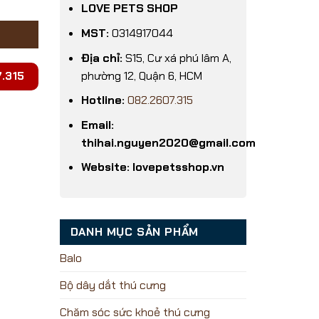
LOVE PETS SHOP
MST:
0314917044
Địa chỉ:
S15, Cư xá phú lâm A,
phường 12, Quận 6, HCM
.315
Hotline:
082.2607.315
Email:
thihai.nguyen2020@gmail.com
Website: lovepetsshop.vn
DANH MỤC SẢN PHẨM
Balo
Bộ dây dắt thú cưng
Chăm sóc sức khoẻ thú cưng