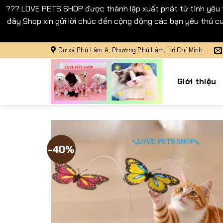
??? LOVE PETS SHOP được thành lập xuất phát từ tình yêu
đây Shop xin gửi lời chúc đến cộng động các bạn yêu thú cư
Bỏ
Cư xá Phú Lâm A, Phường Phú Lâm, Hồ Chí Minh
qua
nội
Giới thiệu
dung
-40%