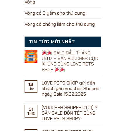
Võng
Vòng cổ & yếm cho thú cưng
Vòng cổ chống liếm cho thú cưng
TIN TỨC MỚI NHẤT
SALE ĐẦU THÁNG
01.07 – SĂN VOUCHER CỰC
KHỦNG CÙNG LOVE PETS
SHOP
Không
có
LOVE PETS SHOP gửi đến
bình
14
luận
khách yêu voucher Shopee
Th2
ở
ngày Sale 15.02.2025
Không
SALE
có
ĐẦU
[VOUCHER SHOPEE 01.01] ?
bình
31
THÁNG
luận
SĂN SALE ĐÓN TẾT CÙNG
01.07
Th12
ở
–
LOVE PETS SHOP?
LOVE
SĂN
PETS
Không
VOUCHER
SHOP
có
CỰC
gửi