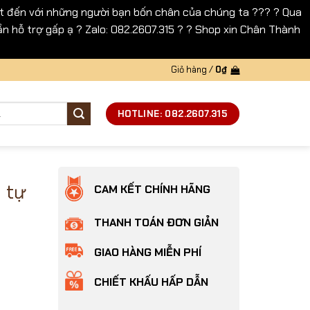
 đến với những người bạn bốn chân của chúng ta ??? ? Qua
n hỗ trợ gấp ạ ? Zalo: 082.2607.315 ? ? Shop xin Chân Thành
Giỏ hàng /
0
₫
HOTLINE: 082.2607.315
 tự
CAM KẾT CHÍNH HÃNG
THANH TOÁN ĐƠN GIẢN
GIAO HÀNG MIỄN PHÍ
CHIẾT KHẤU HẤP DẪN
 dudu số lượng