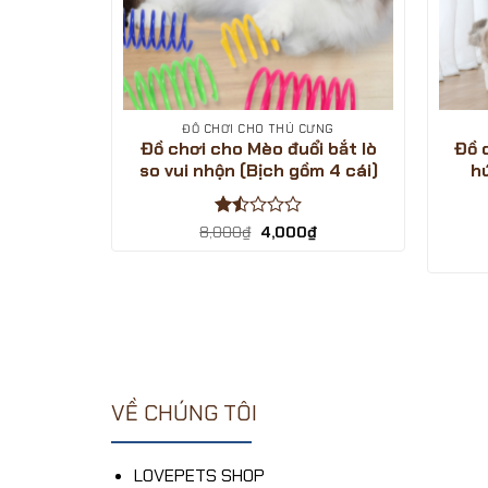
ƯNG
ĐỒ CHƠI CHO THÚ CƯNG
nh cao
Đồ chơi cho Mèo đuổi bắt lò
Đồ 
hân
so vui nhộn (Bịch gồm 4 cái)
hú
Giá
Được
Giá
Giá
₫
8,000
₫
4,000
₫
hiện
gốc
hiện
xếp
tại
là:
tại
hạng
.
là:
8,000₫.
là:
1.5
8,000₫.
4,000₫.
5
sao
VỀ CHÚNG TÔI
LOVEPETS SHOP