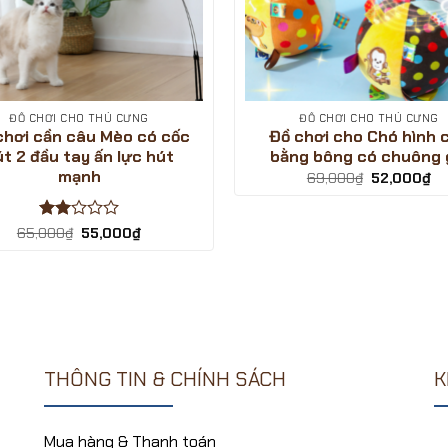
ĐỒ CHƠI CHO THÚ CƯNG
ĐỒ CHƠI CHO THÚ CƯNG
chơi cần câu Mèo có cốc
Đồ chơi cho Chó hình 
t 2 đầu tay ấn lực hút
bằng bông có chuông 
mạnh
Giá
Gi
69,000
₫
52,000
₫
gốc
hi
là:
tại
69,000₫.
là:
Được
Giá
Giá
65,000
₫
55,000
₫
52
gốc
hiện
xếp
là:
tại
hạng
65,000₫.
là:
2
5
55,000₫.
sao
THÔNG TIN & CHÍNH SÁCH
K
Mua hàng & Thanh toán