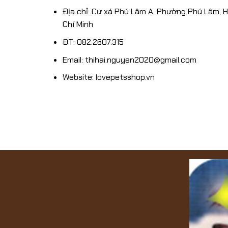
Địa chỉ: Cư xá Phú Lâm A, Phường Phú Lâm, 
Chí Minh
ĐT: 082.2607.315
Email: thihai.nguyen2020@gmail.com
Website: lovepetsshop.vn