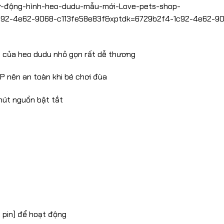
ự-động-hình-heo-dudu-mẫu-mới-Love-pets-shop-
c92-4e62-9068-c113fe58e83f&xptdk=6729b2f4-1c92-4e62-9
 của heo dudu nhỏ gọn rất dễ thương
 nên an toàn khi bé chơi đùa
nút nguồn bật tắt
1 pin) để hoạt động