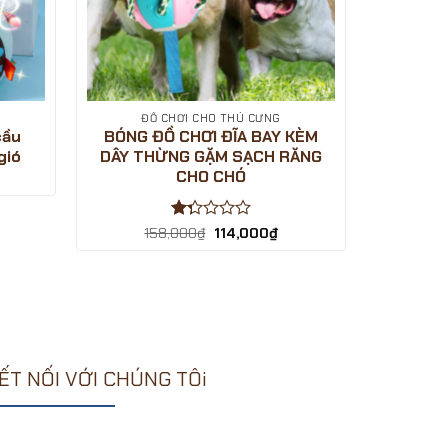
ĐỒ CHƠI CHO THÚ CƯNG
cầu
BÓNG ĐỒ CHƠI ĐĨA BAY KÈM
gió
DÂY THỪNG GẶM SẠCH RĂNG
CHO CHÓ
á
ện
Được
Giá
Giá
,000₫.
158,000
₫
114,000
₫
gốc
hiện
xếp
là:
tại
hạng
158,000₫.
là:
1.33
114,000₫.
5
sao
ẾT NỐI VỚI CHÚNG TÔi