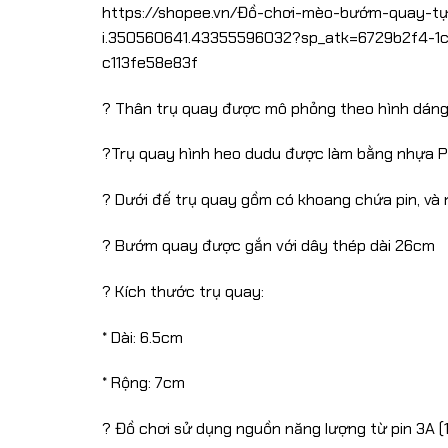
https://shopee.vn/Đồ-chơi-mèo-bướm-quay-t
i.350560641.43355596032?sp_atk=6729b2f4-1
c113fe58e83f
? Thân trụ quay được mô phỏng theo hình dáng
?Trụ quay hình heo dudu được làm bằng nhựa PP
? Dưới đế trụ quay gồm có khoang chứa pin, và 
? Bướm quay được gắn với dây thép dài 26cm
? Kích thước trụ quay:
* Dài: 6.5cm
* Rộng: 7cm
? Đồ chơi sử dụng nguồn năng lượng từ pin 3A (