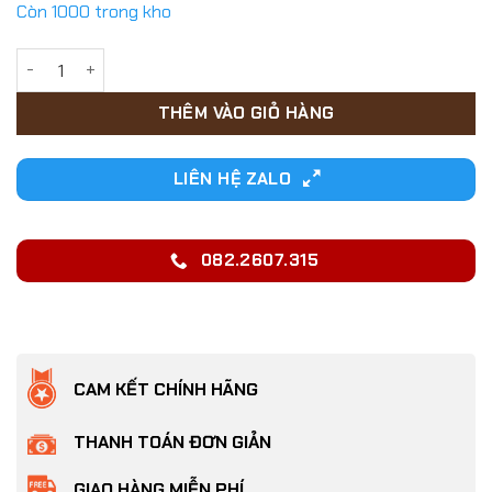
là:
tại
Còn 1000 trong kho
439,000₫.
là:
345,000₫.
Lồng vận chuyển Chó Mèo đường hàng không, tàu xe 2 cánh 
THÊM VÀO GIỎ HÀNG
LIÊN HỆ ZALO
082.2607.315
CAM KẾT CHÍNH HÃNG
THANH TOÁN ĐƠN GIẢN
GIAO HÀNG MIỄN PHÍ