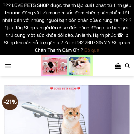
??? LOVE PETS SHOP được thành lập xuất phát từ tình yêu
thương động vật và mong muốn đem những sản phẩm tốt
nhất đến với những người bạn bốn chân của chúng ta ??? ?
Qua đây Shop xin gửi lời chúc đến cộng động các bạn yêu
thú cưng một sức khỏe dồi dào, An lành, Hạnh phúc ☎ Ib
Shop khi cần hỗ trợ gấp ạ ? Zalo: 082.2607.315 ? ? Shop xin
Chân Thành Cảm Ơn ?
Bỏ qua
Bỏ
qua
nội
dung
-21%