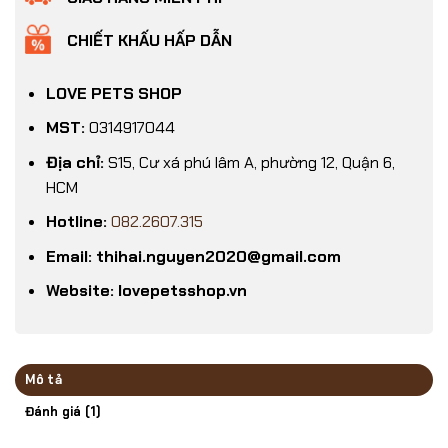
CHIẾT KHẤU HẤP DẪN
LOVE PETS SHOP
MST:
0314917044
Địa chỉ:
S15, Cư xá phú lâm A, phường 12, Quận 6,
HCM
Hotline:
082.2607.315
Email: thihai.nguyen2020@gmail.com
Website: lovepetsshop.vn
Mô tả
Đánh giá (1)