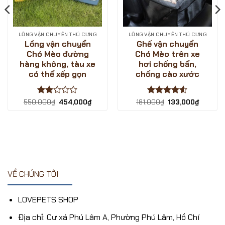
LỒNG VẬN CHUYỂN THÚ CƯNG
LỒNG VẬN CHUYỂN THÚ CƯNG
Lồng vận chuyển
Ghế vận chuyển
Chó Mèo đường
Chó Mèo trên xe
hàng không, tàu xe
hơi chống bẩn,
có thể xếp gọn
chống cào xước
00₫.
Được
Giá
Giá
Được xếp
Giá
Giá
550,000
₫
454,000
₫
181,000
₫
133,000
₫
gốc
hiện
gốc
hiện
xếp
hạng
4.5
là:
tại
là:
tại
hạng
5 sao
550,000₫.
là:
181,000₫.
là:
2
5
454,000₫.
133,000
sao
VỀ CHÚNG TÔI
LOVEPETS SHOP
Địa chỉ: Cư xá Phú Lâm A, Phường Phú Lâm, Hồ Chí