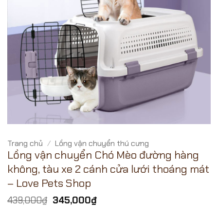
Trang chủ
/
Lồng vận chuyển thú cưng
Lồng vận chuyển Chó Mèo đường hàng
không, tàu xe 2 cánh cửa lưới thoáng mát
– Love Pets Shop
Giá
Giá
439,000
₫
345,000
₫
gốc
hiện