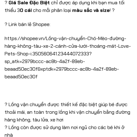
?
Giá Sale Đặc Biệt
chỉ được áp dụng khi bạn mua tối
thiểu 3
0 cái
cho mỗi phân loại
màu sắc và size
! ?
? Link bán lẻ Shopee:
https://shopee.vn/Lồng-vận-chuyển-Chó-Mèo-đường-
hàng-không-tàu-xe-2-cánh-cửa-lưới-thoáng-mát-Love-
Pets-Shop-i.350560641.23444072333?
sp_atk=2979bccc-ac8b-4a2f-89eb-
beaad50ec30f&xptdk=2979bccc-ac8b-4a2f-89eb-
beaad50ec30f
? Lồng vận chuyển được thiết kế đặc biệt giúp bé được
thoải mái, an toàn trong lồng khi vận chuyển bằng đường
hàng không, tàu lửa, xe hơi
? Lồng còn được sử dụng làm nơi ngủ cho các bé khi ở
nhà