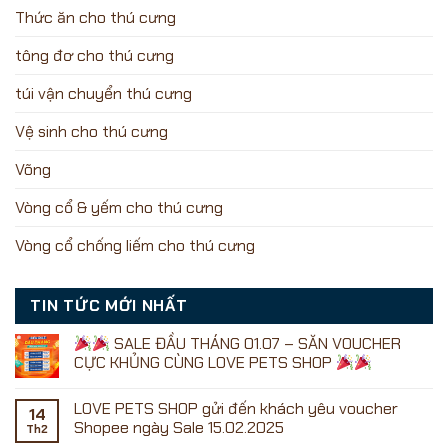
Thức ăn cho thú cưng
tông đơ cho thú cưng
túi vận chuyển thú cưng
Vệ sinh cho thú cưng
Võng
Vòng cổ & yếm cho thú cưng
Vòng cổ chống liếm cho thú cưng
TIN TỨC MỚI NHẤT
SALE ĐẦU THÁNG 01.07 – SĂN VOUCHER
CỰC KHỦNG CÙNG LOVE PETS SHOP
Không
có
LOVE PETS SHOP gửi đến khách yêu voucher
bình
14
luận
Shopee ngày Sale 15.02.2025
Th2
ở