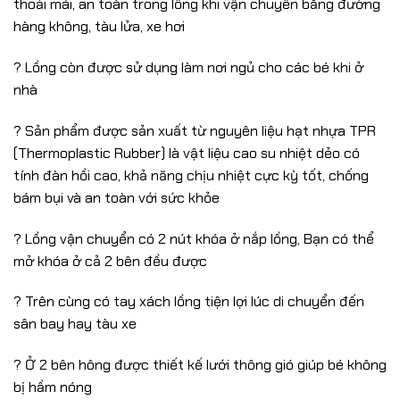
thoải mái, an toàn trong lồng khi vận chuyển bằng đường
hàng không, tàu lửa, xe hơi
? Lồng còn được sử dụng làm nơi ngủ cho các bé khi ở
nhà
? Sản phẩm được sản xuất từ nguyên liệu hạt nhựa TPR
(Thermoplastic Rubber) là vật liệu cao su nhiệt dẻo có
tính đàn hồi cao, khả năng chịu nhiệt cực kỳ tốt, chống
bám bụi và an toàn với sức khỏe
? Lồng vận chuyển có 2 nút khóa ở nắp lồng, Bạn có thể
mở khóa ở cả 2 bên đều được
? Trên cùng có tay xách lồng tiện lợi lúc di chuyển đến
sân bay hay tàu xe
? Ở 2 bên hông được thiết kế lưới thông gió giúp bé không
bị hầm nóng