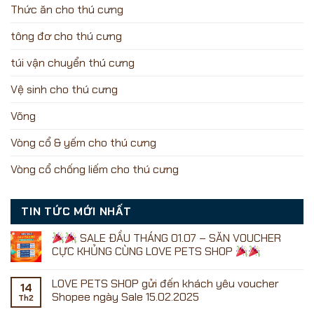
Thức ăn cho thú cưng
tông đơ cho thú cưng
túi vận chuyển thú cưng
Vệ sinh cho thú cưng
Võng
Vòng cổ & yếm cho thú cưng
Vòng cổ chống liếm cho thú cưng
TIN TỨC MỚI NHẤT
SALE ĐẦU THÁNG 01.07 – SĂN VOUCHER
CỰC KHỦNG CÙNG LOVE PETS SHOP
Không
có
LOVE PETS SHOP gửi đến khách yêu voucher
bình
14
luận
Shopee ngày Sale 15.02.2025
Th2
ở
Không