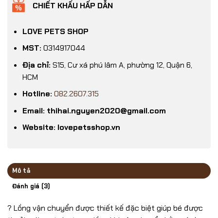
CHIẾT KHẤU HẤP DẪN
LOVE PETS SHOP
MST:
0314917044
Địa chỉ:
S15, Cư xá phú lâm A, phường 12, Quận 6,
HCM
Hotline:
082.2607.315
Email: thihai.nguyen2020@gmail.com
Website: lovepetsshop.vn
Mô tả
Đánh giá (3)
? Lồng vận chuyển được thiết kế đặc biệt giúp bé được