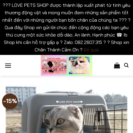
??? LOVE PETS SHOP được thành lập xuất phát từ tình yêu
thương động vật và mong muốn đem những sản phẩm tốt
nhất đến với những người bạn bốn chân của chúng ta ??? ?
Qua đây Shop xin gửi lời chúc đến cộng động các bạn yêu
thú cưng một sức khỏe dồi dào, An lành, Hạnh phúc ☎ Ib
Shop khi cần hỗ trợ gấp ạ ? Zalo: 082.2607.315 ? ? Shop xin
Chân Thành Cảm Ơn ?
Bỏ qua
Bỏ
qua
nội
dung
-15%