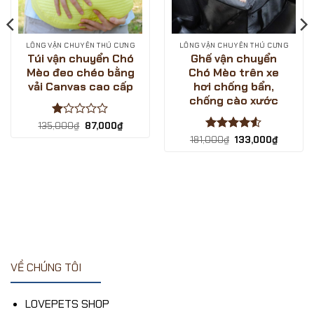
LỒNG VẬN CHUYỂN THÚ CƯNG
LỒNG VẬN CHUYỂN THÚ CƯNG
Túi vận chuyển Chó
Ghế vận chuyển
Mèo đeo chéo bằng
Chó Mèo trên xe
vải Canvas cao cấp
hơi chống bẩn,
chống cào xước
Được
Giá
Giá
135,000
₫
87,000
₫
gốc
hiện
xếp
Được xếp
Giá
Giá
181,000
₫
133,000
₫
là:
tại
hạng
gốc
hiện
hạng
4.5
00₫.
135,000₫.
là:
là:
tại
1
87,000₫.
5 sao
181,000₫.
là:
5
133,000
sao
VỀ CHÚNG TÔI
LOVEPETS SHOP