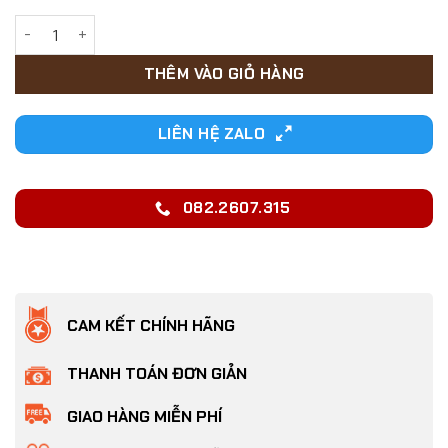
219,000₫.
Lồng vận chuyển Chó Mèo đường hàng không, tàu xe số lượ
THÊM VÀO GIỎ HÀNG
LIÊN HỆ ZALO
082.2607.315
CAM KẾT CHÍNH HÃNG
THANH TOÁN ĐƠN GIẢN
GIAO HÀNG MIỄN PHÍ