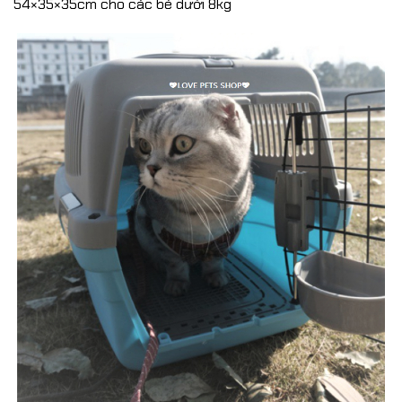
54×35×35cm cho các bé dưới 8kg