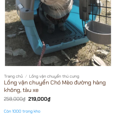
Trang chủ
/
Lồng vận chuyển thú cưng
Lồng vận chuyển Chó Mèo đường hàng
không, tàu xe
Giá
Giá
258,000
₫
219,000
₫
gốc
hiện
là:
tại
Còn 1000 trong kho
258,000₫.
là: