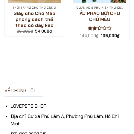
THỜI TRANG CHO THÚ CƯNG
QUẦN ÁO & PHỤ KIỆN THÚ CƯNG
Giày cho Chó Mèo
ÁO PHAO BƠI CHO
phong cách thể
CHÓ MÈO
thao có dây kéo
Giá
Giá
89,000
₫
54,000
₫
gốc
hiện
Được
Giá
Giá
144,000
₫
105,000
₫
là:
tại
gốc
hiện
xếp
89,000₫.
là:
là:
tại
hạng
54,000₫.
144,000₫.
là:
2.4
5
105,000
sao
₫.
VỀ CHÚNG TÔI
LOVEPETS SHOP
Địa chỉ: Cư xá Phú Lâm A, Phường Phú Lâm, Hồ Chí
Minh