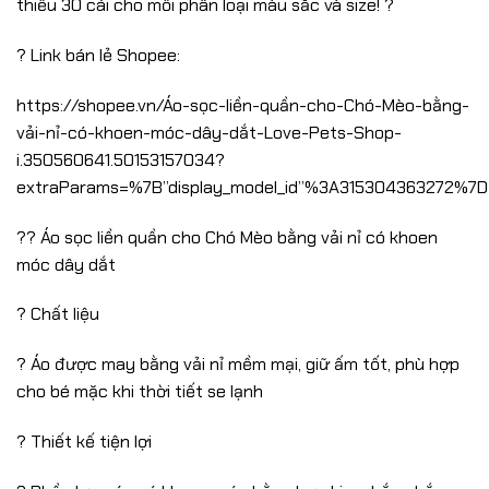
thiểu 30 cái cho mỗi phân loại màu sắc và size! ?
? Link bán lẻ Shopee:
https://shopee.vn/Áo-sọc-liền-quần-cho-Chó-Mèo-bằng-
vải-nỉ-có-khoen-móc-dây-dắt-Love-Pets-Shop-
i.350560641.50153157034?
extraParams=%7B”display_model_id”%3A315304363272%7D
?? Áo sọc liền quần cho Chó Mèo bằng vải nỉ có khoen
móc dây dắt
? Chất liệu
? Áo được may bằng vải nỉ mềm mại, giữ ấm tốt, phù hợp
cho bé mặc khi thời tiết se lạnh
? Thiết kế tiện lợi