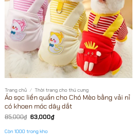
Trang chủ
/
Thời trang cho thú cưng
Áo sọc liền quần cho Chó Mèo bằng vải nỉ
có khoen móc dây dắt
Giá
Giá
85,000
₫
63,000
₫
gốc
hiện
là:
tại
Còn 1000 trong kho
85,000₫.
là: