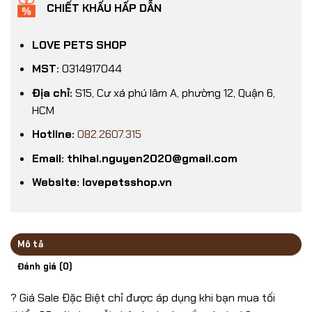
CHIẾT KHẤU HẤP DẪN
LOVE PETS SHOP
MST:
0314917044
Địa chỉ:
S15, Cư xá phú lâm A, phường 12, Quận 6,
HCM
Hotline:
082.2607.315
Email: thihai.nguyen2020@gmail.com
Website: lovepetsshop.vn
Mô tả
Đánh giá (0)
? Giá Sale Đặc Biệt chỉ được áp dụng khi bạn mua tối