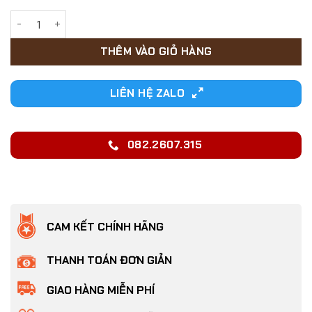
63,000₫.
Áo sọc liền quần cho Chó Mèo bằng vải nỉ có khoen móc dây 
THÊM VÀO GIỎ HÀNG
LIÊN HỆ ZALO
082.2607.315
CAM KẾT CHÍNH HÃNG
THANH TOÁN ĐƠN GIẢN
GIAO HÀNG MIỄN PHÍ