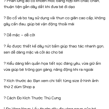
? Phần lưng áo có khoen móc bằng hợp kim chắc chắn,
thuận tiện gắn dây dắt khi đưa bé đi dạo
? Bo cổ và bo tay sử dụng vải thun co giãn cao cấp, không
gây cấn đau, giúp bé vận động thoải mái
? Dễ mặc – dễ cởi
? Áo được thiết kế dãy nút bấm giúp thao tác nhanh gọn,
sen dễ dàng mặc và cởi áo cho bé
? Kiểu dáng liền quần họa tiết sọc đáng yêu, vừa giữ ấm
vừa giúp bé trông gọn gàng, năng động khi ra ngoài
? Kích thước áo: Bạn xem chi tiết từng size ở hình ảnh
thứ 2 dùm Shop ạ
? Cách Đo Kích Thước Thú Cưng
* Đo Vòng Ngực: Lấy thước dây đo vòng ngực của bé