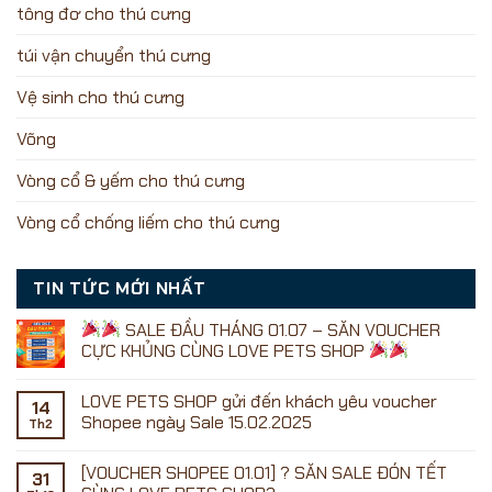
tông đơ cho thú cưng
túi vận chuyển thú cưng
Vệ sinh cho thú cưng
Võng
Vòng cổ & yếm cho thú cưng
Vòng cổ chống liếm cho thú cưng
TIN TỨC MỚI NHẤT
SALE ĐẦU THÁNG 01.07 – SĂN VOUCHER
CỰC KHỦNG CÙNG LOVE PETS SHOP
Không
có
LOVE PETS SHOP gửi đến khách yêu voucher
bình
14
luận
Shopee ngày Sale 15.02.2025
Th2
ở
Không
có
[VOUCHER SHOPEE 01.01] ? SĂN SALE ĐÓN TẾT
SALE
bình
31
ĐẦU
luận