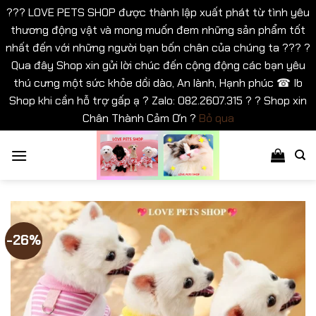
??? LOVE PETS SHOP được thành lập xuất phát từ tình yêu
thương động vật và mong muốn đem những sản phẩm tốt
nhất đến với những người bạn bốn chân của chúng ta ??? ?
Qua đây Shop xin gửi lời chúc đến cộng động các bạn yêu
thú cưng một sức khỏe dồi dào, An lành, Hạnh phúc ☎ Ib
Shop khi cần hỗ trợ gấp ạ ? Zalo: 082.2607.315 ? ? Shop xin
Chân Thành Cảm Ơn ?
Bỏ qua
Bỏ
qua
nội
dung
-26%