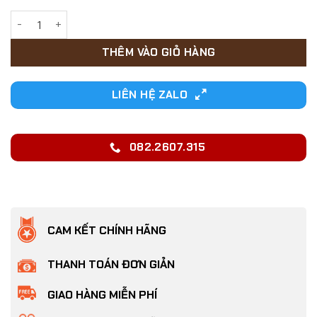
30,000₫.
Bọt rửa chân chuyên dụng cho Chó Mèo chai 150ml số lượn
THÊM VÀO GIỎ HÀNG
LIÊN HỆ ZALO
082.2607.315
CAM KẾT CHÍNH HÃNG
THANH TOÁN ĐƠN GIẢN
GIAO HÀNG MIỄN PHÍ