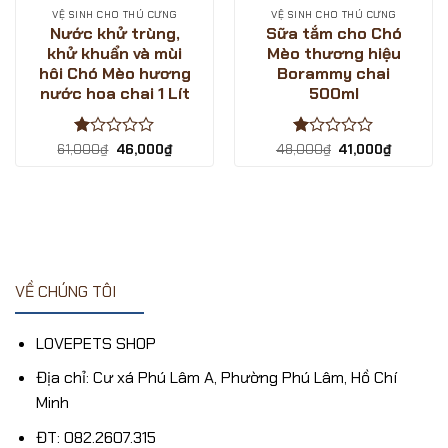
VỆ SINH CHO THÚ CƯNG
VỆ SINH CHO THÚ CƯNG
Nước khử trùng,
Sữa tắm cho Chó
khử khuẩn và mùi
Mèo thương hiệu
hôi Chó Mèo hương
Borammy chai
nước hoa chai 1 Lít
500ml
Được
Giá
Giá
Được
Giá
Giá
61,000
₫
46,000
₫
48,000
₫
41,000
₫
gốc
hiện
gốc
hiện
xếp
xếp
là:
tại
là:
tại
₫.
hạng
hạng
61,000₫.
là:
48,000₫.
là:
1
1
46,000₫.
41,000₫.
5
5
sao
sao
VỀ CHÚNG TÔI
LOVEPETS SHOP
Địa chỉ: Cư xá Phú Lâm A, Phường Phú Lâm, Hồ Chí
Minh
ĐT: 082.2607.315