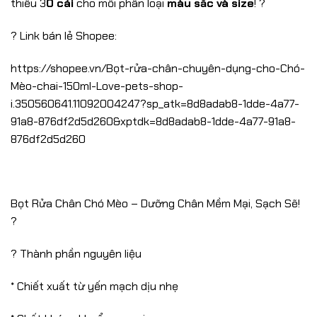
thiểu 3
0 cái
cho mỗi phân loại
màu sắc và size
! ?
? Link bán lẻ Shopee:
https://shopee.vn/Bọt-rửa-chân-chuyên-dụng-cho-Chó-
Mèo-chai-150ml-Love-pets-shop-
i.350560641.11092004247?sp_atk=8d8adab8-1dde-4a77-
91a8-876df2d5d260&xptdk=8d8adab8-1dde-4a77-91a8-
876df2d5d260
Bọt Rửa Chân Chó Mèo – Dưỡng Chân Mềm Mại, Sạch Sẽ!
?
? Thành phần nguyên liệu
* Chiết xuất từ yến mạch dịu nhẹ