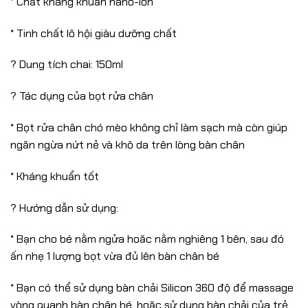
* Chất kháng khuẩn nano-ion
* Tinh chất lô hội giàu dưỡng chất
? Dung tích chai: 150ml
? Tác dụng của bọt rửa chân
* Bọt rửa chân chó mèo không chỉ làm sạch mà còn giúp
ngăn ngừa nứt nẻ và khô da trên lòng bàn chân
* Kháng khuẩn tốt
? Hướng dẫn sử dụng:
* Bạn cho bé nằm ngửa hoăc nằm nghiêng 1 bên, sau đó
ấn nhẹ 1 lượng bọt vừa đủ lên bàn chân bé
* Bạn có thể sử dụng bàn chải Silicon 360 độ để massage
vòng quanh bàn chân bé, hoặc sử dụng bàn chải của trẻ