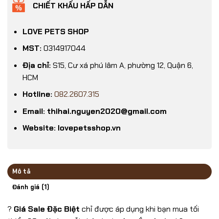
CHIẾT KHẤU HẤP DẪN
LOVE PETS SHOP
MST:
0314917044
Địa chỉ:
S15, Cư xá phú lâm A, phường 12, Quận 6,
HCM
Hotline:
082.2607.315
Email: thihai.nguyen2020@gmail.com
Website: lovepetsshop.vn
Mô tả
Đánh giá (1)
?
Giá Sale Đặc Biệt
chỉ được áp dụng khi bạn mua tối