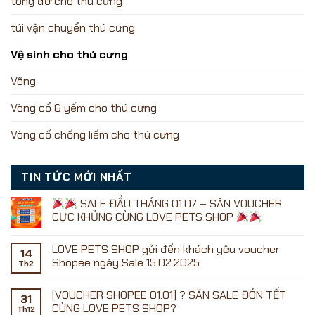
tông đơ cho thú cưng
túi vận chuyển thú cưng
Vệ sinh cho thú cưng
Võng
Vòng cổ & yếm cho thú cưng
Vòng cổ chống liếm cho thú cưng
TIN TỨC MỚI NHẤT
SALE ĐẦU THÁNG 01.07 – SĂN VOUCHER
CỰC KHỦNG CÙNG LOVE PETS SHOP
Không
có
LOVE PETS SHOP gửi đến khách yêu voucher
bình
14
luận
Shopee ngày Sale 15.02.2025
Th2
ở
Không
có
[VOUCHER SHOPEE 01.01] ? SĂN SALE ĐÓN TẾT
SALE
bình
31
ĐẦU
luận
CÙNG LOVE PETS SHOP?
Th12
ở
THÁNG