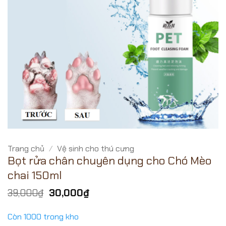
Trang chủ
/
Vệ sinh cho thú cưng
Bọt rửa chân chuyên dụng cho Chó Mèo
chai 150ml
Giá
Giá
39,000
₫
30,000
₫
gốc
hiện
là:
tại
Còn 1000 trong kho
39,000₫.
là: