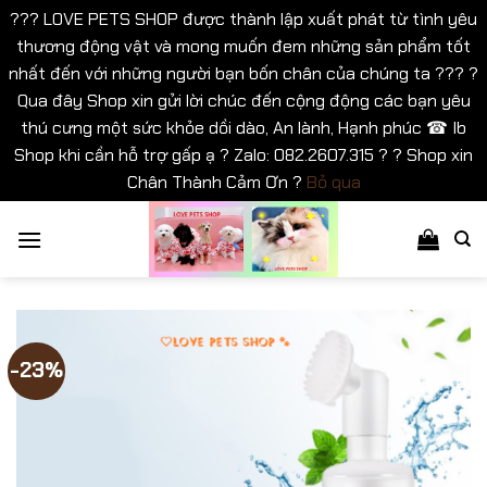
??? LOVE PETS SHOP được thành lập xuất phát từ tình yêu
thương động vật và mong muốn đem những sản phẩm tốt
nhất đến với những người bạn bốn chân của chúng ta ??? ?
Qua đây Shop xin gửi lời chúc đến cộng động các bạn yêu
thú cưng một sức khỏe dồi dào, An lành, Hạnh phúc ☎ Ib
Shop khi cần hỗ trợ gấp ạ ? Zalo: 082.2607.315 ? ? Shop xin
Chân Thành Cảm Ơn ?
Bỏ qua
Bỏ
qua
nội
dung
-23%