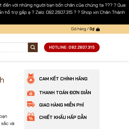
 đến với những người bạn bốn chân của chúng ta ??? ? Qua
n hỗ trợ gấp ạ ? Zalo: 082.2607.315 ? ? Shop xin Chân Thành
Giỏ hàng /
0
₫
HOTLINE: 082.2607.315
nh
CAM KẾT CHÍNH HÃNG
THANH TOÁN ĐƠN GIẢN
GIAO HÀNG MIỄN PHÍ
 bạn
CHIẾT KHẤU HẤP DẪN
 sắc và