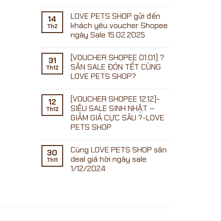
Không
có
LOVE PETS SHOP gửi đến
bình
14
luận
khách yêu voucher Shopee
Th2
ở
ngày Sale 15.02.2025
Không
SALE
có
ĐẦU
[VOUCHER SHOPEE 01.01] ?
bình
31
THÁNG
luận
SĂN SALE ĐÓN TẾT CÙNG
01.07
Th12
ở
–
LOVE PETS SHOP?
LOVE
SĂN
PETS
Không
VOUCHER
SHOP
có
CỰC
gửi
[VOUCHER SHOPEE 12.12]-
bình
KHỦNG
12
đến
luận
CÙNG
SIÊU SALE SINH NHẬT –
khách
Th12
ở
LOVE
yêu
GIẢM GIÁ CỰC SÂU ?-LOVE
[VOUCHER
PETS
voucher
SHOPEE
SHOP
PETS SHOP
Shopee
01.01]
ngày
?
Không
Sale
SĂN
có
15.02.2025
Cùng LOVE PETS SHOP săn
SALE
bình
30
ĐÓN
luận
deal giá hời ngày sale
Th11
ở
TẾT
1/12/2024
[VOUCHER
CÙNG
SHOPEE
LOVE
Không
12.12]-
PETS
có
SIÊU
SHOP?
bình
SALE
luận
SINH
ở
NHẬT
Cùng
–
LOVE
GIẢM