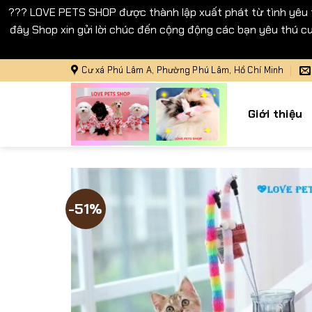
??? LOVE PETS SHOP được thành lập xuất phát từ tình yêu
đây Shop xin gửi lời chúc đến cộng động các bạn yêu thú cư
Bỏ
Cư xá Phú Lâm A, Phường Phú Lâm, Hồ Chí Minh
qua
nội
Giới thiệu
dung
-51%