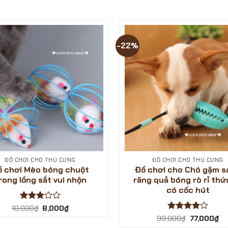
-22%
ĐỒ CHƠI CHO THÚ CƯNG
ĐỒ CHƠI CHO THÚ CƯNG
ồ chơi Mèo bóng chuột
Đồ chơi cho Chó gặm s
rong lồng sắt vui nhộn
răng quả bóng rò rỉ thứ
có cốc hút
Được
Giá
Giá
10,000
₫
8,000
₫
gốc
hiện
xếp
Được
Giá
Gi
99,000
₫
77,000
₫
là:
tại
hạng
3
gốc
hi
xếp hạng