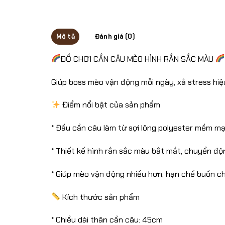
Mô tả
Đánh giá (0)
ĐỒ CHƠI CẦN CÂU MÈO HÌNH RẮN SẮC MÀU
Giúp boss mèo vận động mỗi ngày, xả stress hiệ
Điểm nổi bật của sản phẩm
* Đầu cần câu làm từ sợi lông polyester mềm mạ
* Thiết kế hình rắn sắc màu bắt mắt, chuyển độn
* Giúp mèo vận động nhiều hơn, hạn chế buồn c
Kích thước sản phẩm
* Chiều dài thân cần câu: 45cm