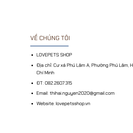
17,000₫.
là:
tại
hạng
158,000₫.
là:
1.33
114,000₫.
5
sao
VỀ CHÚNG TÔI
LOVEPETS SHOP
Địa chỉ: Cư xá Phú Lâm A, Phường Phú Lâm, 
Chí Minh
ĐT: 082.2607.315
Email: thihai.nguyen2020@gmail.com
Website: lovepetsshop.vn