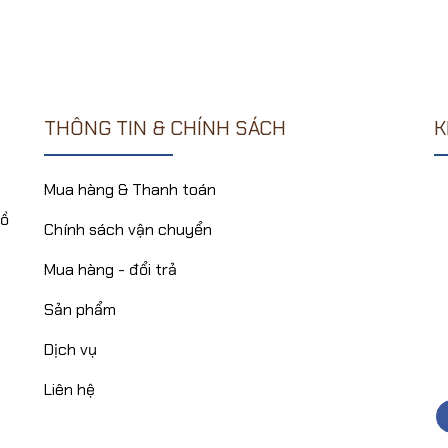
10,000₫.
là:
5 sao
là:
tại
4
5 sao
8,000₫.
99,000₫.
là:
77
THÔNG TIN & CHÍNH SÁCH
K
Mua hàng & Thanh toán
Hồ
Chính sách vận chuyển
Mua hàng - đổi trả
Sản phẩm
Dịch vụ
Liên hệ