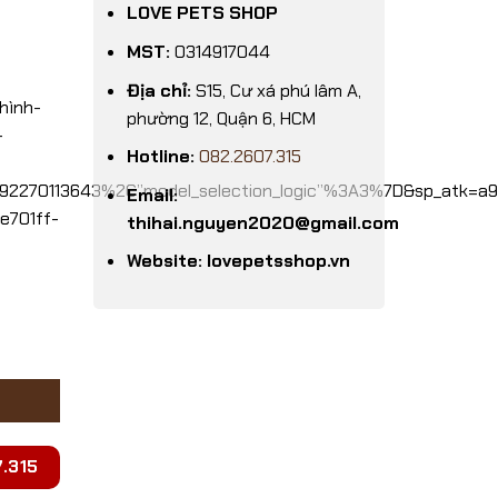
LOVE PETS SHOP
MST:
0314917044
Địa chỉ:
S15, Cư xá phú lâm A,
hình-
phường 12, Quận 6, HCM
-
Hotline:
082.2607.315
92270113643%2C”model_selection_logic”%3A3%7D&sp_atk=a9
Email:
e701ff-
thihai.nguyen2020@gmail.com
Website: lovepetsshop.vn
lượng
.315