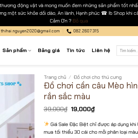
 thương động vật và mong muốn đem những sản phẩm tốt nhất
ng một sức khỏe dồi dào, An lành, Hạnh phúc ☎ Ib Shop khi cầ
Cảm Ơn ?
Bỏ qua
thihai.nguyen2020@gmail.com
082.2607.315
Tìm
Sản phẩm
Bảng giá
Tin tức
Liên hệ
kiếm:
Trang chủ
/
Đồ chơi cho thú cưng
Đồ chơi cần câu Mèo hì
rắn sắc màu
Giá
Giá
39,000
₫
19,000
₫
gốc
hiện
là:
tại
Giá Sale Đặc Biệt chỉ được áp dụng khi
39,000₫.
là:
mua tối thiểu 30 cái cho mỗi phân loại màu
19,000₫.