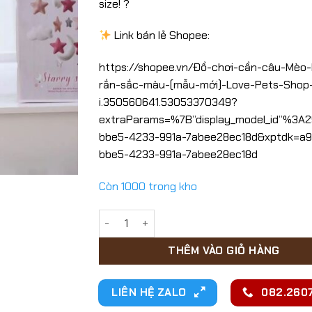
size! ?
Link bán lẻ Shopee:
https://shopee.vn/Đồ-chơi-cần-câu-Mèo-
rắn-sắc-màu-(mẫu-mới)-Love-Pets-Shop
i.350560641.53053370349?
extraParams=%7B”display_model_id”%3A2
bbe5-4233-991a-7abee28ec18d&xptdk=a9
bbe5-4233-991a-7abee28ec18d
Còn 1000 trong kho
Đồ chơi cần câu Mèo hình rắn sắc màu số 
THÊM VÀO GIỎ HÀNG
LIÊN HỆ ZALO
082.2607