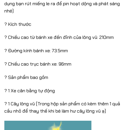
dụng bạn rút miếng le ra để pin hoạt dộng và phát sáng
nhé)
? Kích thước
? Chiều cao từ bánh xe đến đỉnh của lông vũ: 210mm
? Đường kính bánh xe: 73.5mm
? Chiều cao trục bánh xe: 96mm
? Sản phẩm bao gồm
? 1 Xe cân bằng tự động
? 1 Cây lông vũ (Trong hộp sản phẩm có kèm thêm 1 quả
cầu nhỏ để thay thế khi bé làm hư cây lông vũ ạ)