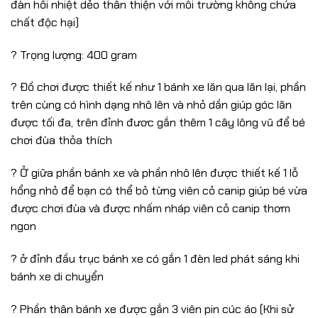
đàn hồi nhiệt dẻo thân thiện với môi trường không chứa
chất độc hại)
? Trọng lượng: 400 gram
? Đồ chơi được thiết kế như 1 bánh xe lăn qua lăn lại, phần
trên cùng có hình dạng nhô lên và nhỏ dần giúp góc lăn
được tối đa, trên đỉnh đươc gắn thêm 1 cây lông vũ để bé
chơi đùa thỏa thích
? Ở giữa phần bánh xe và phần nhô lên được thiết kế 1 lỗ
hổng nhỏ để bạn có thể bỏ từng viên cỏ canip giúp bé vừa
được chơi đùa và được nhấm nháp viên cỏ canip thơm
ngon
? ở đỉnh đầu trục bánh xe có gắn 1 đèn led phát sáng khi
bánh xe di chuyển
? Phần thân bánh xe được gắn 3 viên pin cúc áo (Khi sử