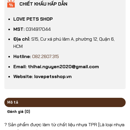
CHIẾT KHẤU HẤP DẪN
LOVE PETS SHOP
MST:
0314917044
Địa chỉ:
S15, Cư xá phú lâm A, phường 12, Quận 6,
HCM
Hotline:
082.2607.315
Email: thihai.nguyen2020@gmail.com
Website: lovepetsshop.vn
Mô tả
Đánh giá (0)
? Sản phẩm được làm từ chất liệu nhựa TPR (Là loại nhựa