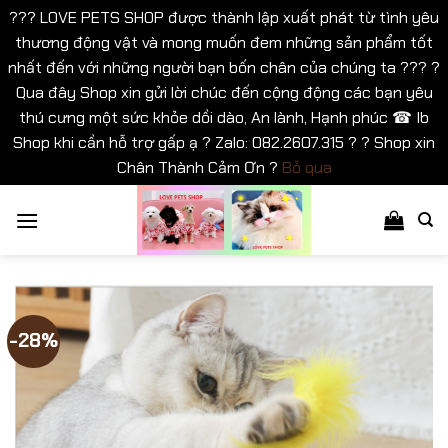
??? LOVE PETS SHOP được thành lập xuất phát từ tình yêu
thương động vật và mong muốn đem những sản phẩm tốt
nhất đến với những người bạn bốn chân của chúng ta ??? ?
Qua đây Shop xin gửi lời chúc đến cộng động các bạn yêu
thú cưng một sức khỏe dồi dào, An lành, Hạnh phúc ☎ Ib
Shop khi cần hỗ trợ gấp ạ ? Zalo: 082.2607.315 ? ? Shop xin
Chân Thành Cảm Ơn ?
Bỏ qua
Bỏ
qua
nội
dung
-28%