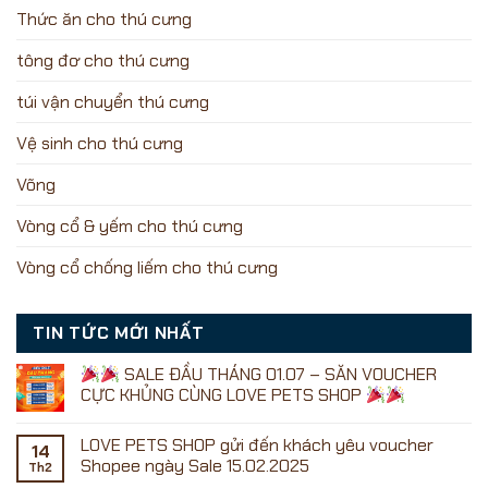
Thức ăn cho thú cưng
tông đơ cho thú cưng
túi vận chuyển thú cưng
Vệ sinh cho thú cưng
Võng
Vòng cổ & yếm cho thú cưng
Vòng cổ chống liếm cho thú cưng
TIN TỨC MỚI NHẤT
SALE ĐẦU THÁNG 01.07 – SĂN VOUCHER
CỰC KHỦNG CÙNG LOVE PETS SHOP
Không
có
LOVE PETS SHOP gửi đến khách yêu voucher
bình
14
luận
Shopee ngày Sale 15.02.2025
Th2
ở