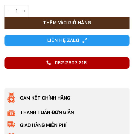
54,000₫.
Đồ chơi cho Mèo xe cân bằng tự động gắn lông vũ và trái ba
THÊM VÀO GIỎ HÀNG
LIÊN HỆ ZALO
082.2607.315
CAM KẾT CHÍNH HÃNG
THANH TOÁN ĐƠN GIẢN
GIAO HÀNG MIỄN PHÍ