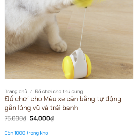
Trang chủ
/
Đồ chơi cho thú cưng
Đồ chơi cho Mèo xe cân bằng tự động
gắn lông vũ và trái banh
Giá
Giá
75,000
₫
54,000
₫
gốc
hiện
là:
tại
Còn 1000 trong kho
75,000₫.
là: