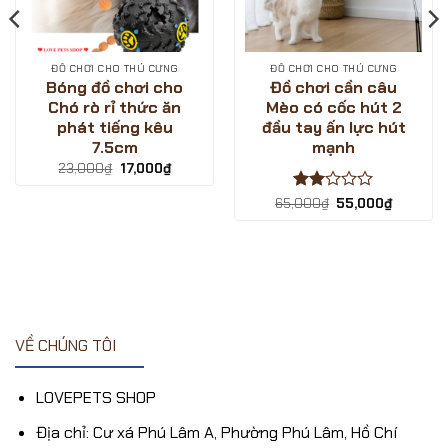
ĐỒ CHƠI CHO THÚ CƯNG
ĐỒ CHƠI CHO THÚ CƯNG
Bóng đồ chơi cho
Đồ chơi cần câu
Chó rò rỉ thức ăn
Mèo có cốc hút 2
phát tiếng kêu
đầu tay ấn lực hút
7.5cm
mạnh
Giá
Giá
23,000
₫
17,000
₫
gốc
hiện
là:
tại
Được
Giá
Giá
65,000
₫
55,000
₫
23,000₫.
là:
gốc
hiện
xếp
17,000₫.
là:
tại
₫.
hạng
65,000₫.
là:
2
5
55,000₫
sao
VỀ CHÚNG TÔI
LOVEPETS SHOP
Địa chỉ: Cư xá Phú Lâm A, Phường Phú Lâm, Hồ Chí