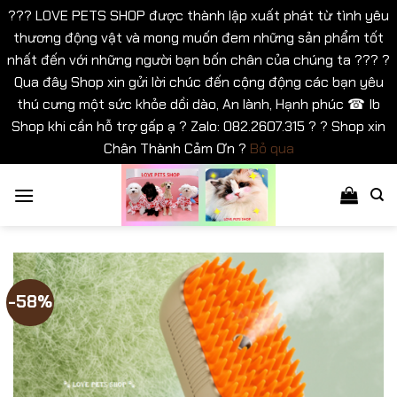
??? LOVE PETS SHOP được thành lập xuất phát từ tình yêu
thương động vật và mong muốn đem những sản phẩm tốt
nhất đến với những người bạn bốn chân của chúng ta ??? ?
Qua đây Shop xin gửi lời chúc đến cộng động các bạn yêu
thú cưng một sức khỏe dồi dào, An lành, Hạnh phúc ☎ Ib
Shop khi cần hỗ trợ gấp ạ ? Zalo: 082.2607.315 ? ? Shop xin
Chân Thành Cảm Ơn ?
Bỏ qua
Bỏ
qua
nội
dung
-58%