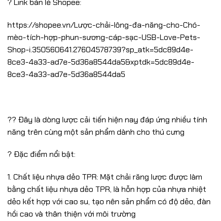
? Link bán lẻ Shopee:
https://shopee.vn/Lược-chải-lông-đa-năng-cho-Chó-
mèo-tích-hợp-phun-sương-cáp-sạc-USB-Love-Pets-
Shop-i.350560641.27604578739?sp_atk=5dc89d4e-
8ce3-4a33-ad7e-5d36a8544da5&xptdk=5dc89d4e-
8ce3-4a33-ad7e-5d36a8544da5
?? Đây là dòng lược cải tiến hiện nay đáp ứng nhiều tính
năng trên cùng một sản phẩm dành cho thú cưng
? Đặc điểm nổi bật:
1. Chất liệu nhựa dẻo TPR: Mặt chải răng lược được làm
bằng chất liệu nhựa dẻo TPR, là hỗn hợp của nhựa nhiệt
dẻo kết hợp với cao su, tạo nên sản phẩm có độ dẻo, đàn
hồi cao và thân thiện với môi trường