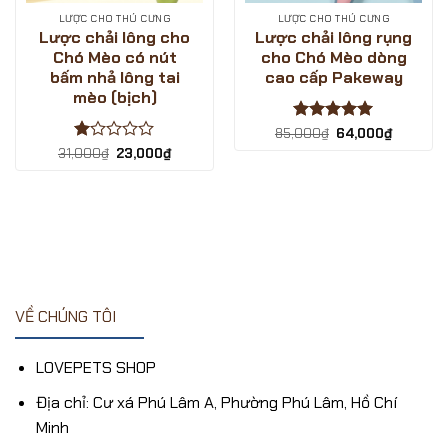
LƯỢC CHO THÚ CƯNG
LƯỢC CHO THÚ CƯNG
Lược chải lông cho
Lược chải lông rụng
Chó Mèo có nút
cho Chó Mèo dòng
bấm nhả lông tai
cao cấp Pakeway
mèo (bịch)
Được xếp
Giá
Giá
85,000
₫
64,000
₫
gốc
hiện
hạng
5
5
Được
Giá
Giá
31,000
₫
23,000
₫
là:
tại
sao
gốc
hiện
xếp
85,000₫.
là:
là:
tại
.
hạng
64,000₫
31,000₫.
là:
1
23,000₫.
5
sao
VỀ CHÚNG TÔI
LOVEPETS SHOP
Địa chỉ: Cư xá Phú Lâm A, Phường Phú Lâm, Hồ Chí
Minh