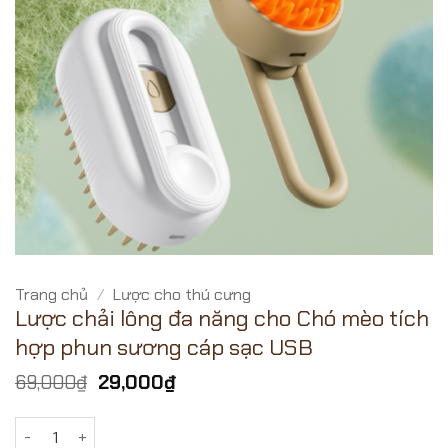
Trang chủ
/
Lược cho thú cưng
Lược chải lông đa năng cho Chó mèo tích
hợp phun sương cáp sạc USB
Giá
Giá
69,000
₫
29,000
₫
gốc
hiện
là:
tại
Lược chải lông đa năng cho Chó mèo tích hợp phun sương 
69,000₫.
là: