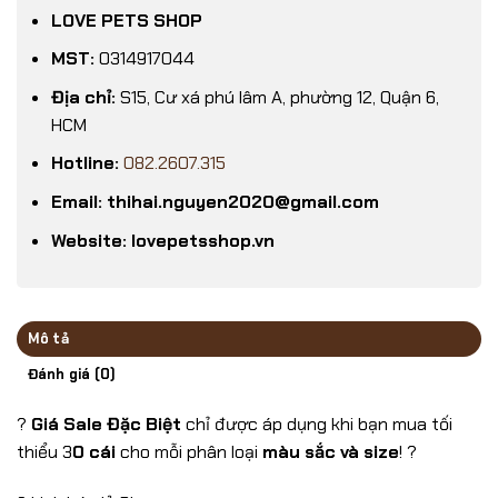
LOVE PETS SHOP
MST:
0314917044
Địa chỉ:
S15, Cư xá phú lâm A, phường 12, Quận 6,
HCM
Hotline:
082.2607.315
Email: thihai.nguyen2020@gmail.com
Website: lovepetsshop.vn
Mô tả
Đánh giá (0)
?
Giá Sale Đặc Biệt
chỉ được áp dụng khi bạn mua tối
thiểu 3
0 cái
cho mỗi phân loại
màu sắc và size
! ?