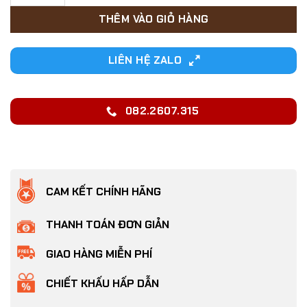
29,000₫.
THÊM VÀO GIỎ HÀNG
LIÊN HỆ ZALO
082.2607.315
CAM KẾT CHÍNH HÃNG
THANH TOÁN ĐƠN GIẢN
GIAO HÀNG MIỄN PHÍ
CHIẾT KHẤU HẤP DẪN