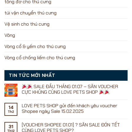
tông đơ cho thú cưng
túi vận chuyển thú cưng
Vệ sinh cho thú cưng
Võng
Vòng cổ & yếm cho thú cưng
Vòng cổ chống liếm cho thú cưng
TIN TỨC MỚI NHẤT
SALE ĐẦU THÁNG 01.07 – SĂN VOUCHER
CỰC KHỦNG CÙNG LOVE PETS SHOP
Không
có
LOVE PETS SHOP gửi đến khách yêu voucher
bình
14
luận
Shopee ngày Sale 15.02.2025
Th2
ở
Không
có
[VOUCHER SHOPEE 01.01] ? SĂN SALE ĐÓN TẾT
SALE
bình
31
ĐẦU
luận
CÙNG LOVE PETS SHOP?
Th12